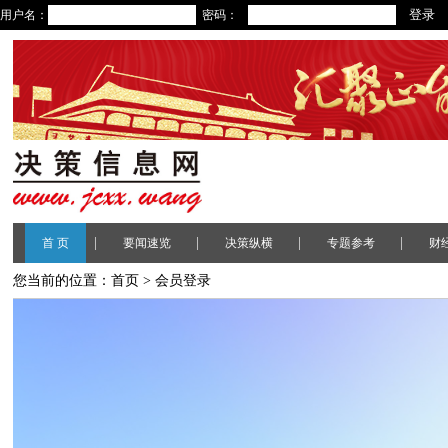
用户名：
密码：
|
|
|
|
首 页
要闻速览
决策纵横
专题参考
财
您当前的位置：
首页
> 会员登录