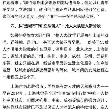
在她看来，“哪怕每条建议未必都能写进法条，但足以让青年
感受到，立法部门、政府部门都正在认真回应他们的期待。
这部法的最大意义，是给了青年一份安全感和踏实感。”
四、从“选城市”到“立法留人”：抢人大战进入新阶段
如果把视角放大到全国，“抢人大战”早已是每年上演的戏
码。送补贴、送户口，甚至送房都不再罕见。一份关于95后
人才吸引力指数的排名显示，深圳居首，北京次之，上海第
三，紧随其后的是广州、杭州、南京、成都、苏州、无锡和
东莞。过去只能在超一线城市享受的生活文化服务，如今随
着新一线城市的崛起变得更加均等化，城市间的发展差距在
一定程度上缩小了。
上海作为老牌强市，固然保有对人才的天然吸引力——
早在2014年，上海就曾是全球“青春城市排行榜”中唯一入榜
的中国城市。但面对杭州、南京、成都等城市的强力追赶，
单纯靠城市招牌已不足以保证人才净流入的持续增长。在人