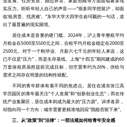
业发展、住房安居、婚恋养育、家庭照顾等方面面临诸多现
实压力。听听年轻人自己的声音——“很多同学想留沪，却面
临‘租房贵、找房难’。”东华大学大四学生俞珂颖的一句话，道
出了最普遍的现实困境。
居住成本是首要的硬门槛。2024年，沪上青年整租平均
月租金在5000至5500元之间，合租平均月租金稳定在2000至
2500元。对于一个刚毕业、月薪六七千元的年轻人来说，这
已不仅是“压力”，而是生存基线。上海“十四五”期间建成的60
万套保租房虽然提前完成目标，但空置率约为26%，供给与
需求之间存在明显的结构性错配。
不同的青年群体有着不同的焦虑点。居住在浦东张江高
学历园区的青年最关注“个人发展”和“创新创业生态”；而在传
统产业集聚区，居住成本则成为最大的“压力源”。诉求各异，
却指向同一个方向：城市需要更精准地回应“我能否留下来”。
三、从“政策”到“法律”：一部法规如何给青年安全感