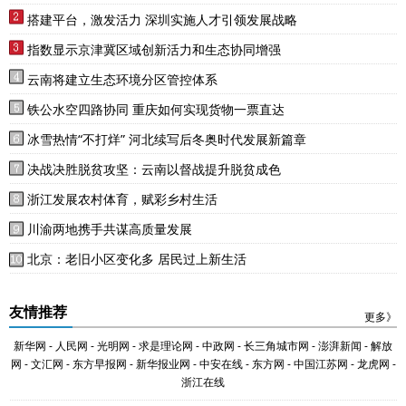
搭建平台，激发活力 深圳实施人才引领发展战略
指数显示京津冀区域创新活力和生态协同增强
云南将建立生态环境分区管控体系
铁公水空四路协同 重庆如何实现货物一票直达
冰雪热情“不打烊” 河北续写后冬奥时代发展新篇章
决战决胜脱贫攻坚：云南以督战提升脱贫成色
浙江发展农村体育，赋彩乡村生活
川渝两地携手共谋高质量发展
北京：老旧小区变化多 居民过上新生活
友情推荐
更多》
新华网
-
人民网
-
光明网
-
求是理论网
-
中政网
-
长三角城市网
-
澎湃新闻
-
解放
网
-
文汇网
-
东方早报网
-
新华报业网
-
中安在线
-
东方网
-
中国江苏网
-
龙虎网
-
浙江在线