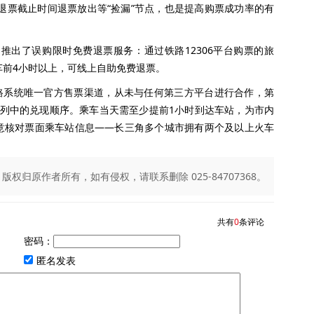
费退票截止时间退票放出等“捡漏”节点，也是提高购票成功率的有
推出了误购限时免费退票服务：通过铁路12306平台购票的旅
车前4小时以上，可线上自助免费退票。
路系统唯一官方售票渠道，从未与任何第三方平台进行合作，第
补队列中的兑现顺序。乘车当天需至少提前1小时到达车站，为市内
意核对票面乘车站信息——长三角多个城市拥有两个及以上火车
归原作者所有，如有侵权，请联系删除 025-84707368。
共有
0
条评论
密码：
匿名发表