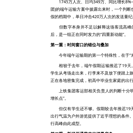
1745万人次、日均349万、同比增长8
团)的端午运输方案中披露出来时，一个判断
假的档期中，单日冲击420万人次的发送量纪
但数字本身并不足以解释这场客流高峰的来
后，是一组正在同时发力的“四重新动能”。
第一重：时间窗口的错位与叠加
今年端午运输期的第一个特殊性，在于“来
相较于去年，端午假期运输推迟了19天。
学生从考场走出来，行李来不及放下便踏上旅
正在各地密集完成，初高中毕业生家庭的出
上铁集团客运部相关负责人的判断十分明确
增长点”。
但仅有学生还不够。假期较去年推迟19天
出行气温为户外游览提供了近乎理想的条件。
行高峰由此成型。