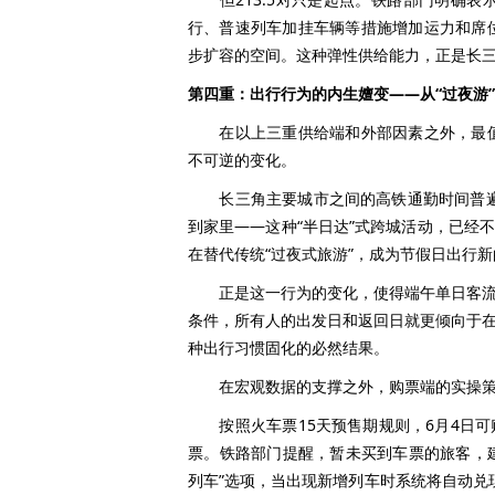
行、普速列车加挂车辆等措施增加运力和席
步扩容的空间。这种弹性供给能力，正是长
第四重：出行行为的内生嬗变——从“过夜游”
在以上三重供给端和外部因素之外，最值
不可逆的变化。
长三角主要城市之间的高铁通勤时间普遍在
到家里——这种“半日达”式跨城活动，已经
在替代传统“过夜式旅游”，成为节假日出行
正是这一行为的变化，使得端午单日客流的
条件，所有人的出发日和返回日就更倾向于在
种出行习惯固化的必然结果。
在宏观数据的支撑之外，购票端的实操策
按照火车票15天预售期规则，6月4日可购6月
票。铁路部门提醒，暂未买到车票的旅客，建议
列车”选项，当出现新增列车时系统将自动兑