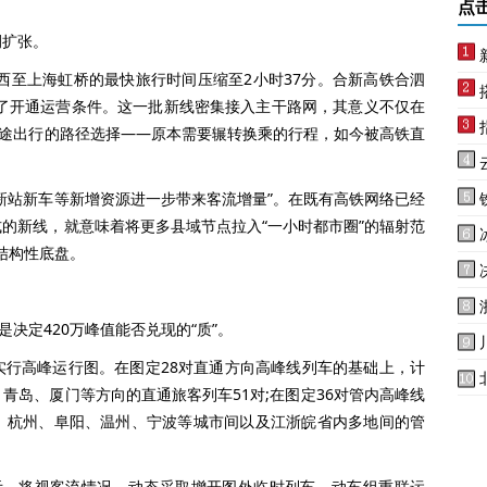
点
扩张。
西至上海虹桥的最快旅行时间压缩至2小时37分。合新高铁合泗
备了开通运营条件。这一批新线密集接入主干路网，其意义不仅在
短途出行的路径选择——原本需要辗转换乘的行程，如今被高铁直
站新车等新增资源进一步带来客流增量”。在既有高铁网络已经
的新线，就意味着将更多县域节点拉入“一小时都市圈”的辐射范
结构性底盘。
决定420万峰值能否兑现的“质”。
高峰运行图。在图定28对直通方向高峰线列车的基础上，计
青岛、厦门等方向的直通旅客列车51对;在图定36对管内高峰线
、杭州、阜阳、温州、宁波等城市间以及江浙皖省内多地间的管
示，将视客流情况，动态采取增开图外临时列车、动车组重联运