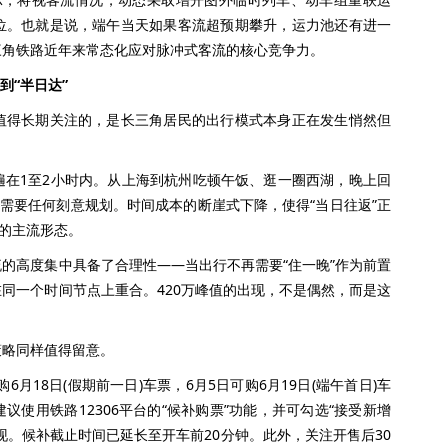
位。也就是说，端午当天如果客流超预期攀升，运力池还有进一
三角铁路近年来常态化应对脉冲式客流的核心竞争力。
到“半日达”
得长期关注的，是长三角居民的出行模式本身正在发生悄然但
1至2小时内。从上海到杭州吃顿午饭、逛一圈西湖，晚上回
不需要任何刻意规划。时间成本的断崖式下降，使得“当日往返”正
新的主流形态。
高度集中具备了合理性——当出行不再需要“住一晚”作为前置
同一个时间节点上重合。420万峰值的出现，不是偶然，而是这
略同样值得留意。
18日(假期前一日)车票，6月5日可购6月19日(端午首日)车
使用铁路12306平台的“候补购票”功能，并可勾选“接受新增
现。候补截止时间已延长至开车前20分钟。此外，关注开售后30