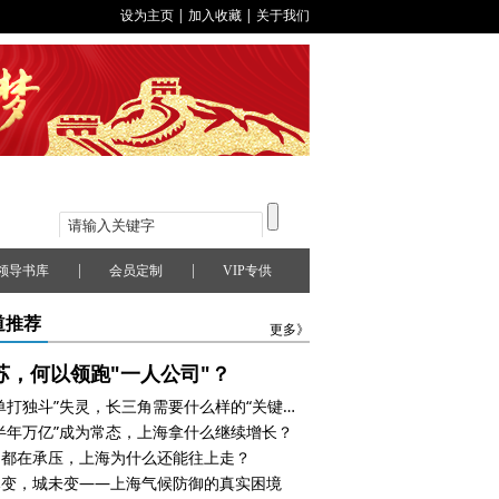
设为主页
|
加入收藏
|
关于我们
|
|
领导书库
会员定制
VIP专供
道推荐
更多》
苏，何以领跑"一人公司"？
当“单打独斗”失灵，长三角需要什么样的“关键支点”
半年万亿”成为常态，上海拿什么继续增长？
国都在承压，上海为什么还能往上走？
已变，城未变——上海气候防御的真实困境