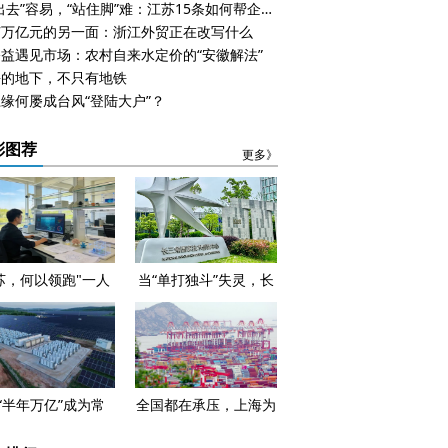
“走出去”容易，“站住脚”难：江苏15条如何帮企业打赢专利客场
97万亿元的另一面：浙江外贸正在改写什么
益遇见市场：农村自来水定价的“安徽解法”
海的地下，不只有地铁
缘何屡成台风“登陆大户”？
彩图荐
更多》
苏，何以领跑"一人
当“单打独斗”失灵，长
公司"？
三角需要什么样的“关
键支点”
“半年万亿”成为常
全国都在承压，上海为
，上海拿什么继续增
什么还能往上走？