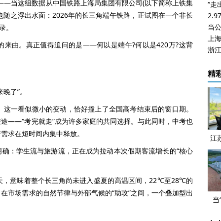
%——当这组数据从中国铁路上海局集团有限公司(以下简称上铁集
也随之浮出水面：2026年的长三角端午铁路，正试图在一个非长
2.
当公
录。
上
由。真正值得追问的是——何以是端午?何以是420万?这背
浙江
精
晚了”。
这一看似微小的变动，恰好撞上了全国高考结束后的窗口期。
途——“考完就走”成为许多家庭的共同选择。与此同时，中考也
行需求在短时间内集中释放。
江
：学生流与旅游流，正在成为拉动本次假期客流增长的“核心
，意味着整个长三角尚未进入盛夏的高温区间，22℃至28℃的
在市场需求的自然节律与外部气候的“助攻”之间，一个叠加型出
当
态