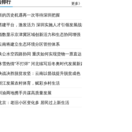
长？
击排行
更多》
新的历史机遇再一次等待深圳把握
搭建平台，激发活力 深圳实施人才引领发展战略
指数显示京津冀区域创新活力和生态协同增强
云南将建立生态环境分区管控体系
铁公水空四路协同 重庆如何实现货物一票直达
冰雪热情“不打烊” 河北续写后冬奥时代发展新篇章
决战决胜脱贫攻坚：云南以督战提升脱贫成色
浙江发展农村体育，赋彩乡村生活
川渝两地携手共谋高质量发展
北京：老旧小区变化多 居民过上新生活