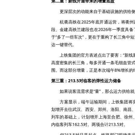
第二重：新线开通带来的增量底盘
更深层次的动能来自于基础设施的供给侧
杭衢高铁在2025年底开通运营，将衢州
段、金建高铁兰建段也在2026年一季度具
于“多了一些车次”，更在于重构了长三角中
达一键替代。
上铁集团的官方表述点出了要害：“新线新
高度密集的长三角，每多开通一条毛细血管式
围。而这部分增量，正是本次端午8%增长的
第三重：213.5对临客的弹性运力储备
如果说客流需求是“量”，那么运力供给就是
方案显示，端午运输期间，上铁集团将实行
划增开去往武汉、西安、郑州、洛阳、南昌、
列车的基础上，计划增开上海至合肥、徐州
内临客列车162.5对。两项合计213.5对。
但213.5对只是起点。铁路部门明确表