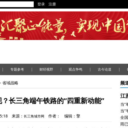
|
|
|
|
|
专题参考
财经视野
观点争鸣
古今论道
频
>
省域战略
江
现？长三角端午铁路的“四重新动能”
当“
5:18
来源：
作者：
编辑：擎
长三角城市网
全
雨