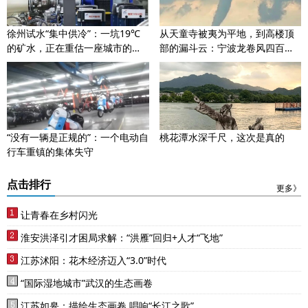
徐州试水“集中供冷”：一坑19℃
从天童寺被夷为平地，到高楼顶
的矿水，正在重估一座城市的身
部的漏斗云：宁波龙卷风四百年
价
时空对话
“没有一辆是正规的”：一个电动自
桃花潭水深千尺，这次是真的
行车重镇的集体失守
点击排行
更多》
让青春在乡村闪光
淮安洪泽引才困局求解：“洪雁”回归+人才“飞地”
江苏沭阳：花木经济迈入“3.0”时代
“国际湿地城市”武汉的生态画卷
江苏如皋：描绘生态画卷 唱响“长江之歌”