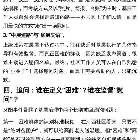
核指标，而考核方式又以“照片、简报、台账”为主时，基层工
作人员自然会选择走最短的路——不去真正了解民情，而是
用最快的方式“凑”出一场慰问。
3. “中层短路”与“底层失语”。
上级政策在层层下达过程中，往往缺乏对基层执行的具体指
导和有效监督。而真正困难的群众，因为缺乏发声渠道，很
难主动进入慰问名单。最终，社区工作人员可以在自己熟悉
的“小圈子”里选择慰问对象，而真正需要帮助的人，只能沉
默。
四、追问：谁在定义“困难”？谁在监督“慰
问”？
沭阳事件暴露了基层治理中两个长期被回避的问题：
第一，困难群体的识别标准模糊。 在河西社区看来，只要不
是“绝对贫困户”，就可以给高龄老人送温暖。但“困难”和“高
龄”是不同的政策方向——慰问困难户的钱来自低保或临时救