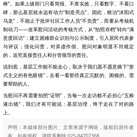
棒”。如果上级部门只看简报、不查实效，只看数字、不看口
碑，那么基层就永远有动力“制造亮点”。因此，根治“沭阳式
乌龙”，不能止于批评社区工作人员“不负责”，而要从考核机
制动刀——改革慰问活动的考核方式，从“拍照存档”转向“满
意度回访”；建立困难群众识别与公示制度，引入居民代表参
与评议；强化问责，对弄虚作假、慰问对象明显不符规定
的，追究直接责任人和分管领导的责任。
说到底，基层工作能不能走心，取决于我们愿不愿意摘下“形
式主义的有色眼镜”，去看一看那些真正沉默的、困顿的、需
要帮助的人。
当慰问不再需要拍照“证明”，当每一次走访都不必担心“五粮
液出镜”，我们才有可能说：基层治理，终于走在了对的路
上。
声明：本媒体部分图片、文章来源于网络，版权归原作者
有，如有侵权，请联系删除 025-84707368。