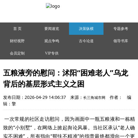
首 页
要闻速览
决策纵横
专题参考
财经视野
观点争鸣
古今论道
领导书库
会员定制
VIP专供
五粮液旁的慰问：沭阳“困难老人”乌龙
背后的基层形式主义之困
发布日期：2026-04-29 14:06:37
来源：
作者：
编
长三角城市网
辑：擎
一次常规的社区走访慰问，因为画面中一瓶五粮液和一栋精
致的“小别墅”，在网络上掀起舆论风暴。当社区承认“老人确
实不困难”，所有指向“帮扶不精准”的指责最终都滑向一个更