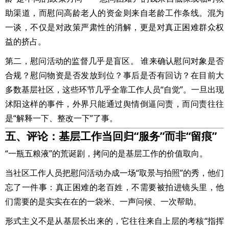
助渠道，而慰问高龄老人的资金则来自老龄工作条线。混为
一谈，不仅是对政策严肃性的消解，更是对真正困难群众权
益的挤占。
第二，慰问活动的监督几乎是盲区。 谁来确认慰问对象是否
合规？慰问物资是否发放到位？事后是否有回访？在目前大
多数基层社区，这些环节几乎全靠工作人员“自觉”。一旦出现
沭阳这样的事件，外界只能通过舆情倒逼问责，而问责往往
是“解释一下、整改一下”了事。
五、评论：基层工作当回归“服务”而非“留痕”
“一瓶五粮液”的荒诞剧，拷问的是基层工作的价值取向。
当社区工作人员把慰问活动办成一场“取景与拍照”的秀，他们
忘了一件事：真正困难的老百姓，不需要被拍进镜头里，他
们需要的是实实在在的一袋米、一声问候、一次帮助。
形式主义不是从基层长出来的，它往往来自上层的考核“指挥