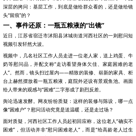
深层的拷问：基层工作，到底是做给群众看的，还是做给镜
头“留痕”的？
一、事件还原：一瓶五粮液的“出镜”
近日，江苏省宿迁市沭阳县沭城街道河西社区的一则慰问短
视频引发轩然大波。
视频中，几名社区工作人员走进一位老人家，送上鸡蛋、牛
奶等慰问品，并配文称“走访看望身体欠佳、家庭困难的老
人”。然而，镜头扫过屋内——精致的装修、崭新的家具、柜
台上赫然摆放着一瓶五粮液，庭院外还设有景观鱼池。画面
给人带来的观感与“困难”二字形成了剧烈反差。
舆论迅速发酵。网友纷纷质疑：这样的装修与陈设，哪一点
像“困难户”？慰问活动究竟是送温暖，还是走过场？
面对质疑，河西社区工作人员起初回应称，这位老人“确实不
困难”，但活动并非“慰问困难老人”，而是“给高龄老人过生