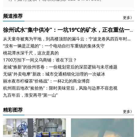
频道推荐
更多》
徐州试水“集中供冷”：一坑19℃的矿水，正在重估一
从天童寺被夷为平地，到高楼顶部的漏斗云：宁波龙卷风四百年时空
座城市的身价
对话
“没有一辆是正规的”：一个电动自行车重镇的集体失守
桃花潭水深千尺，这次是真的
1700万拍下一间义乌商铺：谁在下注？
老城“焕新”的徐州答卷：一份规划背后的深层逻辑与未尽难题
无锡"外卖电摩"新政：城市交通精细化治理的一次破冰
丽水夜市柠檬茶“价格战”：一杯2元的商业博弈
杭州雨后地衣“捡拾热”：限时美味背后，风险与边界不容忽视
九百年后，淮安再寻“第一山”
精彩图荐
更多》