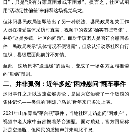
日”，只是“没有分家庭困难或不困难”。换言之，社区试图
用“活动定性偏差”来解释这场视觉乌龙。
但沭阳县民政局随即给出了另一种说法。县民政局相关工作
人员在接受媒体采访时直言，视频中的表述“确实有些夸张”，
并称“这是乡镇、社区的问题”。而对于该老人是否符合慰问条
件，民政局表示“具体情况不便透露”，但承认活动系社区自行
组织，县级层面此前并不知情。
至此，这场原本“送温暖”的活动，变成了一场各方互相推诿
的“甩锅”闹剧。
二、并非孤例：近年多起“困难慰问”翻车事件
沭阳事件之所以迅速点燃舆论，是因为它触碰了一个敏感的
集体记忆——类似的“困难户乌龙”近年来已多次上演。
2021年山东青岛“茅台瓶”事件，当地社区走访慰问“困难户”，
视频中老人家中赫然摆着茅台酒瓶。面对质疑，官方回应称
那是空酒瓶，但网民的质疑声并未就此平息。