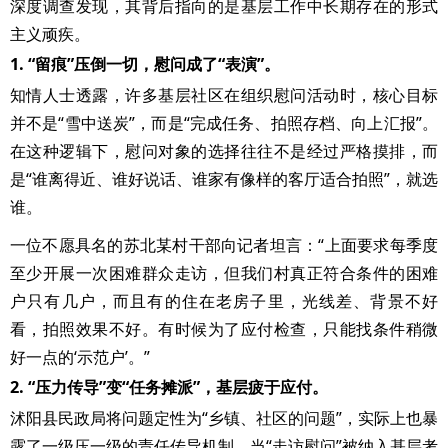
深度调查发现，其背后指向的是基层工作中长期存在的形式
主义顽疾。
1. “留痕”压倒一切，慰问成了“表演”。
知情人士透露，许多基层社区在组织慰问活动时，核心目标
并不是“雪中送炭”，而是“完成任务、拍照存档、向上汇报”。
在这种逻辑下，慰问对象的选择往往不是经过严格摸排，而
是“谁离得近、谁好说话、谁家有像样的客厅适合拍照”，就选
谁。
一位不愿具名的苏北某村干部向记者坦言：“上面要求每季度
至少开展一次困难群众走访，但我们村真正符合条件的困难
户只有几户，而且有的住在老房子里，光线差、背景不好
看，拍照效果不好。有时候为了应付检查，只能找条件稍微
好一点的‘示范户’。”
2. “压力传导”变“任务摊派”，基层疲于应付。
沭阳县民政局将问题定性为“乡镇、社区的问题”，实际上也暴
露了一级压一级的责任传导机制。当“走访慰问”被纳入基层考