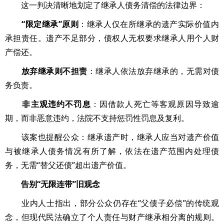
这一判决清晰地划定了继承人债务清偿的法律边界：
“限定继承”原则
：继承人仅在所继承的遗产实际价值内
承担责任。遗产不足部分，债权人无权要求继承人用个人财
产偿还。
放弃继承则不担责
：继承人依法放弃继承的，无需对债
务负责。
非主观违约不罚息
：因借款人死亡等客观原因导致逾
期，而非恶意违约，法院不支持惩罚性罚息及复利。
该案也提醒公众：继承遗产时，继承人应当对遗产价值
与被继承人债务情况有所了解，依法在遗产范围内处理债
务，无需“替父还债”超出遗产价值。
告别“无限连带”旧观念
业内人士指出，部分公众仍存在“父债子必偿”的传统观
念，但现代民法确立了个人责任与财产继承相分离的规则。