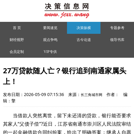
首 页
要闻速览
决策纵横
专题参考
财经视野
观点争鸣
古今论道
领导书库
会员定制
VIP专供
27万贷款随人亡？银行追到南通家属头
上！
发布日期：2026-05-09 07:15:36
来源：
作者：
编
长三角城市网
辑：擎
当借款人突然离世，留下未还清的贷款，银行能否要求
其家人“父债子偿”?近日，江苏省南通市崇川区人民法院审结
的一起金融借款合同纠纷案，给出了明确答案：继承人自愿