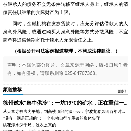
被继承人的债务不会无条件转移至继承人身上，继承人的清
偿责任以继承的实际财产为上限。
同时，金融机构在发放贷款时，应充分评估借款人的人
身意外风险，或通过购买人身意外险等方式分散风险，不宜
简单将追偿预期寄托于继承人无限责任之上。
（根据公开司法案例报道整理，不构成法律建议。）
声明：本媒体部分图片、文章来源于网络，版权归原作者
有，如有侵权，请联系删除 025-84707368。
频道推荐
更多》
徐州试水“集中供冷”：一坑19℃的矿水，正在重估一
从天童寺被夷为平地，到高楼顶部的漏斗云：宁波龙卷风四百年时空
座城市的身价
对话
“没有一辆是正规的”：一个电动自行车重镇的集体失守
桃花潭水深千尺，这次是真的