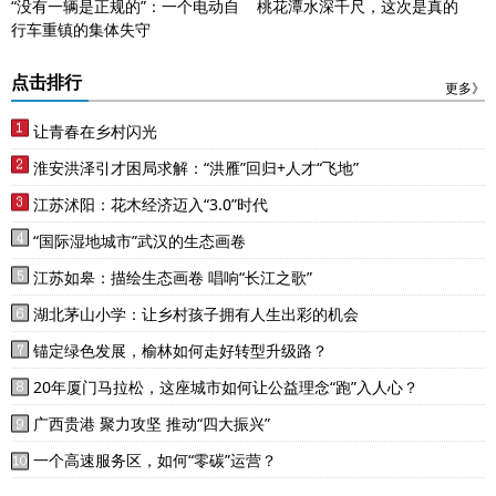
“没有一辆是正规的”：一个电动自
桃花潭水深千尺，这次是真的
行车重镇的集体失守
点击排行
更多》
让青春在乡村闪光
淮安洪泽引才困局求解：“洪雁”回归+人才“飞地”
江苏沭阳：花木经济迈入“3.0”时代
“国际湿地城市”武汉的生态画卷
江苏如皋：描绘生态画卷 唱响“长江之歌”
湖北茅山小学：让乡村孩子拥有人生出彩的机会
锚定绿色发展，榆林如何走好转型升级路？
20年厦门马拉松，这座城市如何让公益理念“跑”入人心？
广西贵港 聚力攻坚 推动“四大振兴”
一个高速服务区，如何“零碳”运营？