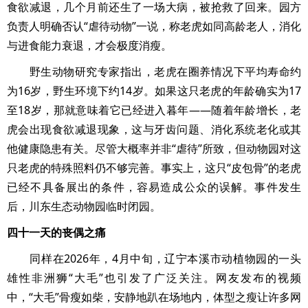
食欲减退，几个月前还生了一场大病，被抢救了回来。园方
负责人明确否认“虐待动物”一说，称老虎如同高龄老人，消化
与进食能力衰退，才会极度消瘦。
野生动物研究专家指出，老虎在圈养情况下平均寿命约
为16岁，野生环境下约14岁。如果这只老虎的年龄确实为17
至18岁，那就意味着它已经进入暮年——随着年龄增长，老
虎会出现食欲减退现象，这与牙齿问题、消化系统老化或其
他健康隐患有关。尽管大概率并非“虐待”所致，但动物园对这
只老虎的特殊照料仍不够完善。事实上，这只“皮包骨”的老虎
已经不具备展出的条件，容易造成公众的误解。事件发生
后，川东生态动物园临时闭园。
四十一天的丧偶之痛
同样在2026年，4月中旬，辽宁本溪市动植物园的一头
雄性非洲狮“大毛”也引发了广泛关注。网友发布的视频
中，“大毛”骨瘦如柴，安静地趴在场地内，体型之瘦让许多网