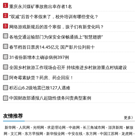
重庆永川煤矿事故救出幸存者1名
“双减”后首个寒假来了，校外培训有哪些变化？
网络游戏新规后的首个寒假，孩子们有新变化吗？
各地交通运输部门为保安全保畅通插上“智慧翅膀”
春节档首日票房14.45亿元 国产影片位列前十
31省份新增本土确诊病例397例
全国乡村旅游工作现场会召开 持续推进乡村旅游重点村镇建设
阿奇霉素缺货？药房、药企回应！
积石山6.2级地震已致127人遇难
中国财政部通报八起隐性债务问责典型案例
友情推荐
更多》
新华网
-
人民网
-
光明网
-
求是理论网
-
中政网
-
长三角城市网
-
澎湃新闻
-
解放
网
-
文汇网
-
东方早报网
-
新华报业网
-
中安在线
-
东方网
-
中国江苏网
-
龙虎网
-