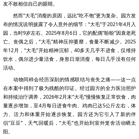
友不敢相信自己的眼睛。
然而“大毛”消瘦的原因，远比“吃不饱”更为复杂。园方发
布的情况说明披露了令人意外的细节：“大毛”于2021年4月入
园，当时9岁左右。2025年8月6日，它的配偶“盼盼”因衰老死
亡。丧偶之后，“大毛”精神压抑萎靡，食量不断减少。2025
年12月，“大毛”开始精神沉郁，40多天几乎不进食，仅维持
饮水，偶尔进少量活食，身形日渐消瘦，每日几乎没有任何
活动。
动物同样会经历深刻的情感联结与丧失之痛——这一点
在本案中得到了极为残酷的印证。经过园方的全力医治照护
和持续治疗调养，2026年2月末“大毛”慢慢恢复正常饮食，肉
量逐步增加，至4月每日进食牛肉、鸡肉已达5公斤左右，体
力、活力和体重开始逐步恢复。园方还为它引入了新的伴
侣“豆豆”，天气回暖后，“大毛”也开始到室外笼舍活动晒太
阳。