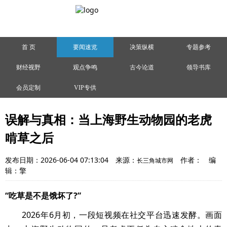
首 页
要闻速览
决策纵横
专题参考
财经视野
观点争鸣
古今论道
领导书库
会员定制
VIP专供
误解与真相：当上海野生动物园的老虎
啃草之后
发布日期：2026-06-04 07:13:04
来源：
作者：
编
长三角城市网
辑：擎
“吃草是不是饿坏了?”
2026年6月初，一段短视频在社交平台迅速发酵。画面