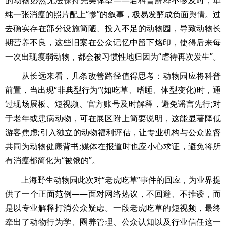
的动物必然无法保持完美体型——若科普解释不够及时，单
纯一张消瘦的照片配上“惨”的叙事，极易发酵成负面舆情。过
去确实存在部分设施简陋、投入不足的动物园，导致动物长
期营养不良，这些旧案在公众记忆中留下烙印，使得后来每
一次出现瘦弱动物，都会被习惯性地归因为“虐待再次发生”。
从长远来看，几条改善路径值得思考：动物园应将科普
前置，当出现“非典型行为”(如吃草、嗜睡、体型变化)时，通
过现场展板、短视频、官方账号及时解释，避免谣言先行;对
于老年或患病动物，可在展区附上简要说明，这能显著降低
游客焦虑;引入独立的动物福利评估，让专业机构与公众监督
共同为动物健康背书;媒体在报道时也应小心求证，避免将所
有消瘦都简化为“被饿的”。
上海野生动物园此次对“老虎吃草”事件的回应，为业界提
供了一个正面范例——面对网络热议，不回避、不推诿，而
是以专业解释打消公众疑虑。一段老虎吃草的短视频，最终
牵出了动物行为学、圈养管理、公众认知以及行业信任这一