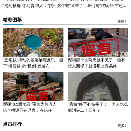
的执行困局
“泡药杨梅”才问责23人，“抗生素牛蛙”又来了：我们离“吃啥都怕”还有
多远？
精彩图荐
更多》
“五毛钱”撬动的基层治理反思：撕
深圳那个坑两天就不见了，但有
下“微腐败”的“惯例”遮羞布
些东西塌了就没那么容易修
新疆“8.5级地震”谣言为何有人
“梅姨”终于有名字了：一个人怎么
信？根源不在谣言，在信任
能消失二十三年？
点击排行
更多》