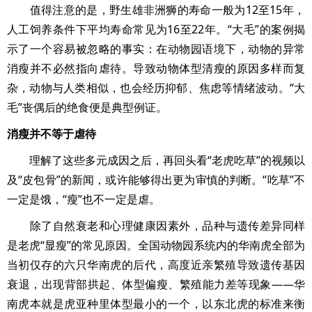
值得注意的是，野生雄非洲狮的寿命一般为12至15年，
人工饲养条件下平均寿命常见为16至22年。“大毛”的案例揭
示了一个容易被忽略的事实：在动物园语境下，动物的异常
消瘦并不必然指向虐待。导致动物体型清瘦的原因多样而复
杂，动物与人类相似，也会经历抑郁、焦虑等情绪波动。“大
毛”丧偶后的绝食便是典型例证。
消瘦并不等于虐待
理解了这些多元成因之后，再回头看“老虎吃草”的视频以
及“皮包骨”的新闻，或许能够得出更为审慎的判断。“吃草”不
一定是饿，“瘦”也不一定是虐。
除了自然衰老和心理健康因素外，品种与遗传差异同样
是老虎“显瘦”的常见原因。全国动物园系统内的华南虎全部为
当初仅存的六只华南虎的后代，高度近亲繁殖导致遗传基因
衰退，出现背部拱起、体型偏瘦、繁殖能力差等现象——华
南虎本就是虎亚种里体型最小的一个，以东北虎的标准来衡