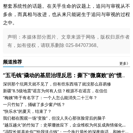
整套系统性的话题。在关乎生命的议题上，追问与审视从不
多余，而真相与改进，也从来只能诞生于追问与审视的过程
之中。
声明：本媒体部分图片、文章来源于网络，版权归原作者
有，如有侵权，请联系删除 025-84707368。
频道推荐
更多》
“五毛钱”撬动的基层治理反思：撕下“微腐败”的“惯
深圳那个坑两天就不见了，但有些东西塌了就没那么容易修
例”遮羞布
新疆“8.5级地震”谣言为何有人信？根源不在谣言，在信任
“梅姨”终于有名字了：一个人怎么能消失二十三年？
一只竹知了，捅破了多少窗户纸？
“快乐水”的夏天，结束了？
我们都在围观一场“变脸”，但没人关心那张脸背后的脑子
“越压越火”的竹知了：史翠珊效应下，企业维权为何反成舆情催化
剂？
“冯院长挺喜欢你”“给我送点钱”：一个执行局长的深夜电话，和她七年