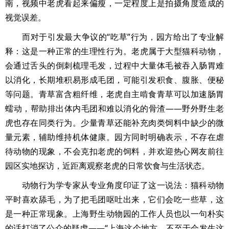
南，视频中老虎看起来偏瘦，一定程度上是拍摄角度造成的
视觉误差。
而对于引发最大争议的“吃草”行为，园方给出了专业解
释：这是一种正常的生理性行为。老虎属于大型猫科动物，
会通过舌头的倒刺梳理毛发，过程中大量体毛被吞入肠胃难
以消化，长期堆积易形成毛团，可能引发积食、腹胀、便秘
等问题。青草富含粗纤维，老虎自主啃食青草可以加速肠胃
蠕动，帮助排出体内毛团和难以消化的骨渣——野外野生老
虎也存在同类行为。少量青草还能补充肉类饲料中缺少的微
量元素，辅助维持机体健康。园方同时明确表示，不存在虐
待动物的现象，不会克扣老虎的饲料，并欢迎热心网友前往
园区实地探访，近距离观察老虎的日常饮食与生活状态。
动物行为学专家从专业角度印证了这一说法：猫科动物
平时喜欢舔毛，为了把毛团呕吐出来，它们会吃一些草，这
是一种正常现象。上海野生动物园的工作人员也以一句朴实
的话打消了公众的疑虑——“上海这个地方，不至于会发生这