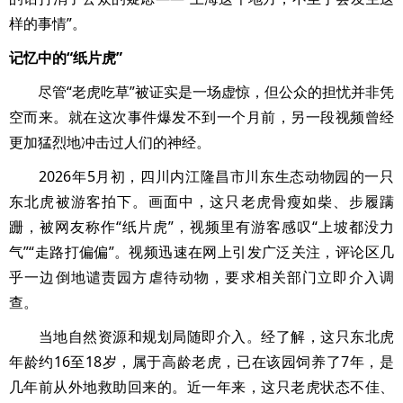
样的事情”。
记忆中的“纸片虎”
尽管“老虎吃草”被证实是一场虚惊，但公众的担忧并非凭
空而来。就在这次事件爆发不到一个月前，另一段视频曾经
更加猛烈地冲击过人们的神经。
2026年5月初，四川内江隆昌市川东生态动物园的一只
东北虎被游客拍下。画面中，这只老虎骨瘦如柴、步履蹒
跚，被网友称作“纸片虎”，视频里有游客感叹“上坡都没力
气”“走路打偏偏”。视频迅速在网上引发广泛关注，评论区几
乎一边倒地谴责园方虐待动物，要求相关部门立即介入调
查。
当地自然资源和规划局随即介入。经了解，这只东北虎
年龄约16至18岁，属于高龄老虎，已在该园饲养了7年，是
几年前从外地救助回来的。近一年来，这只老虎状态不佳、