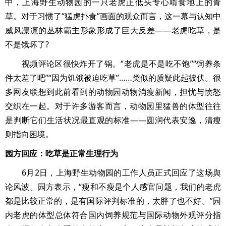
中，上海野生动物园的一只老虎正低头专心啃食地上的青
草。对于习惯了“猛虎扑食”画面的观众而言，这一幕与认知中
威风凛凛的丛林霸主形象形成了巨大反差——老虎吃草，是
不是饿坏了?
视频评论区很快炸开了锅。“老虎是不是吃不饱”“饲养条
件太差了吧”“因为饥饿被迫吃草”……类似的质疑此起彼伏。很
多网友联想到此前看到的动物园动物消瘦新闻，担忧与愤怒
交织在一起。对于许多游客而言，动物园里猛兽的体型往往
是判断它们生活状况最直观的标准——圆润代表安逸，清瘦
则指向困境。
园方回应：吃草是正常生理行为
6月2日，上海野生动物园的工作人员正式回应了这场舆
论风波。园方表示，“瘦和不瘦是个人感官问题，我们的老虎
都是比较正常的，是有国际评判标准的，太胖了也不好。”园
内老虎的体型总体符合国内饲养规范与国际动物外观评分指