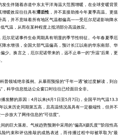
发生伴随着赤道中东太平洋海温大范围增暖，在全球变暖背景
其增暖效应往往具有
滞后性
，并不直接助推今年夏季高温。更值
升高，并不意味着所有地区气温都偏高——受厄尔尼诺影响降水
降低气温，从而在某种程度上抵消部分高温效应。
厄尔尼诺事件生命周期具有明显的季节性特征。今年春夏季厄
区降水增强，全国大部气温偏高，预计长江以南的华东南部、华
偏少。换言之，厄尔尼诺带来的，远不止单一的“升温”后果，更
条。
科普领域绝非孤例。从暴雨预报的“千年一遇”被过度解读，到台
临”，科学信息抵达公众窗口时往往已经面目全非。
的原因：4月以来(4月1日至5月7日)，全国平均气温13.3
61年以来历史同期第五高，且高温情况虽具有一定极端性，但并不
一步放大了网传信息的“可信度”。
的巨大落差。气候趋势预测中采用的“偏高X摄氏度”“阶段性高
风险约束和评估推敲的成熟表述，而传播过程中却被萃取为“最