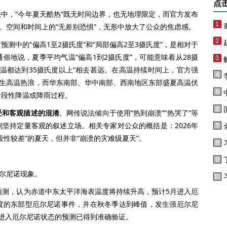
点
中，“今年夏天酷热”既无时间边界，也无地理限定，而官方发布
内。空间和时间上的“无差别恐惧”，无形中放大了公众的焦虑感。
预测中的“偏高1至2摄氏度”和“局部偏高2至3摄氏度”，是相对于
俗地说，夏季平均气温“偏高1到2摄氏度”，可能意味着从28摄
气温都达到35摄氏度以上”相去甚远。在高温持续时间上，官方强
发生高温热浪，而华东南部、华中南部、西南地区东部盛夏高温伏
阶段性降温或降雨过程。
受和客观描述的混淆
。网传说法倾向于使用“热到崩溃”“热哭了”等
坚持定量客观的叙述立场。相关专家对公众的概括是：2026年
性较差”的夏天，但并非“崩溃的灾难级夏天”。
尔尼诺现象。
测，认为赤道中东太平洋海表温度将持续升高，预计5月进入厄
度的东部型厄尔尼诺事件，并在秋冬季达到峰值，发生强厄尔尼
进入厄尔尼诺状态的预测已得到准确验证。