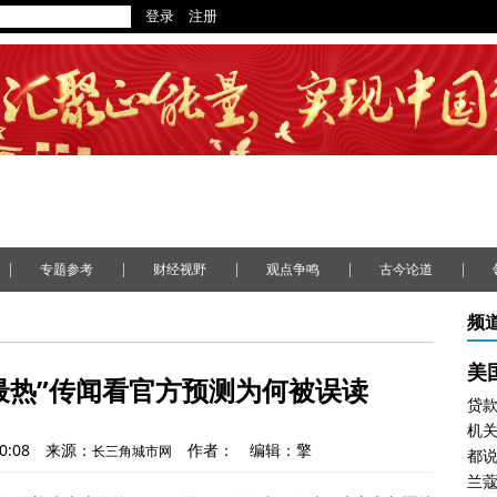
|
|
|
|
|
专题参考
财经视野
观点争鸣
古今论道
频
最热”传闻看官方预测为何被误读
机关
0:08
来源：
作者：
编辑：擎
长三角城市网
兰