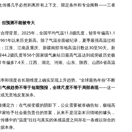
片化传播几乎必然剥离所有上下文、限定条件和专业阐释——三者
，但预测不能被夸大
景。2025年，全国平均气温11.0摄氏度，较常年偏高1.1
为1961年以来历史新高。除了气温全面破纪录，夏季最强高温过程
三长；江淮、江南及重庆、新疆南部等地高温日数达30至50天。新
得44.2摄氏度等56个国家级气象站日最高气温达到或突破历史极
常年偏多7.4天，江西、湖北、河南、山东、陕西、山西6省高温
和强度在长期维度上确实呈现上升趋势。“全球最热年份”不断
而
气候趋势不等于短期预报，全球尺度不等于局部表现
——这一
意或无意地反复抹杀。
播定力：在气候变暖的阴影下，公众需要被准确告知，极端高
学家给予社会最负责任的答案，从来不是渲染末日情绪的噱头，
传播中的“温度”往往与真实的体感温度之间存在一条难以弥合的
数据本身。