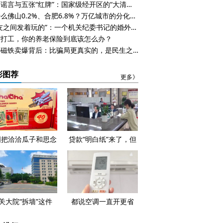
一则谣言与五张“红牌”：国家级经开区的“大清算”时刻
为什么佛山0.2%、合肥6.8%？万亿城市的分化，早在五年前就已注定
“朋友之间发着玩的”：一个机关纪委书记的婚外转账说明书
省打工，你的养老保险到底该怎么办？
一块磁铁卖爆背后：比骗局更真实的，是民生之困
彩图荐
更多》
国把洽洽瓜子和思念
贷款“明白纸”来了，但
饺列入了黑名单，怎
借钱这件事真的变简单
么回事？
了吗？
关大院“拆墙”这件
都说空调一直开更省
，河北做了快十年
电，可电费单怎么越开