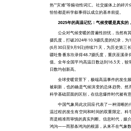
热”“灾难”等煽动性词汇。社交媒体上的碎
恰恰都是科学叙事得以成立的基本前提。
2025年的高温记忆：气候变暖是真实的
公众对气候变暖的普遍性担忧，当然有其合理背
摄氏度，打破2024年10.9摄氏度的纪录，
(6月30日至9月9日)持续71天，为历史第
疆吐鲁番东坎录得48.7摄氏度，重庆巫溪录
值。全年全国平均高温日数达到16.5天，较
日数均创新高。
全球变暖背景下，极端高温事件的发生频率
被刷新，也的确是气候演变的总体趋势。然
科学基础层面的区别，在信息爆炸时代被有
中国气象局此次回应代表了一种清晰的传
温过程的发生有空间和时间的双重限定。科
而是精准而审慎的真实判断。信息时代，媒介
鸿沟——而那条鸿沟的根源，从来不在气象