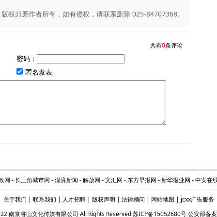
归原作者所有，如有侵权，请联系删除 025-84707368。
共有
0
条评论
密码：
匿名发表
政网
-
长三角城市网
-
澎湃新闻
-
解放网
-
文汇网
-
东方早报网
-
新华报业网
-
中安在
关于我们
|
联系我们
|
人才招聘
|
版权声明
|
法律顾问
|
网站地图
|
jcxx广告服务
- 2022 南京睿山文化传媒有限公司 All Rights Reserved
苏ICP备15052680号
公安部备案：