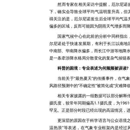
然而专家在相关采访中提醒，厄尔尼诺的
下，确实会导致全球平均气温明显升高，但
得关注的是，厄尔尼诺发生后全球平均气温
偏多的区域，反而可能因为阴雨天气增多而
国家气候中心在此前的分析中同样指出，
尔尼诺处于快速发展期，有利于长江以南地
中南部、华南降水偏多，而长江中游等地降水
是一条牵涉降水格局分散变化的复杂气候链
科普的困境：专业表述为何频频被误读?
当前关于“最热夏天”的传播事件，在气象
风路径预测中的“不确定性”被简化成“灾难降
相关专家披露的一组数据可以部分解释传播发酵
摄氏度，较常年同期偏高1.1摄氏度，为19
罕见。正是部分时段已经出现的高温情况，进
更深层的原因在于科学语言与公众语境之间
温热浪”等表述，在气象专业框架内是经过