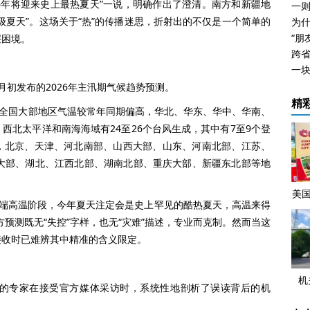
6年将迎来史上最热夏天”一说，明确作出了澄清。南方和新疆地
级夏天”。这场关于“热”的传播迷思，折射出的不仅是一个简单的
层困境。
跨
初发布的2026年主汛期气候趋势预测。
精
，全国大部地区气温较常年同期偏高，华北、华东、华中、华南、
西北太平洋和南海海域有24至26个台风生成，其中有7至9个登
，北京、天津、河北南部、山西大部、山东、河南北部、江苏、
徽大部、湖北、江西北部、湖南北部、重庆大部、新疆东北部等地
。
美
极端高温阶段，今年夏天注定会是史上罕见的酷热夏天，高温来得
水
预测既无“失控”字样，也无“灾难”描述，专业而克制。然而当这
接收时已难辨其中精准的含义限定。
机
专家在接受官方媒体采访时，系统性地剖析了误读背后的机
事