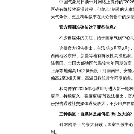
中国气象局日前针对网络上流传的“202
区确有阶段性高温过程，但绝非“崩溃的灾难
天气争议，更是科学叙事在大众传播中的深
官方预测准确传达了哪些信息?
不少自媒体的关注，始于国家气候中心4月
这份官方报告指出，主汛期(6月至8月)
西南地区东部、新疆等地有阶段性高温热浪。
陆我国。全国大部地区气温较常年同期偏高
上海等地偏高1至2摄氏度；河南南部、安
偏高2至3摄氏度，高温日数较常年同期偏多
和网传的“2026年地球即将进入新一轮
更早、持续更久、强度更强”等说法相比，官方
份报告通过社交媒体逐级放大，不少用户在
三种误区：自媒体是如何把“热”放大的?
针对网络上的夸大解读，国家气候中心的
制。