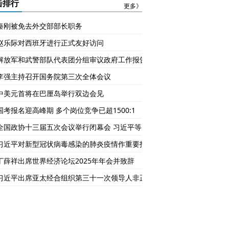
越贵？
击排行
更多》
秦刚被免去外交部部长职务
赵乐际对西班牙进行正式友好访问
解放军和武警部队代表团分组审议政府工作报告
李强主持召开国务院第三次全体会议
中美元首将在巴厘岛举行双边会见
国考报名迎高峰期 多个岗位竞争已超1500:1
全国政协十三届五次会议举行闭幕会 习近平等党和国家领导人出席
习近平对新型冠状病毒感染的肺炎疫情作重要指示
丁薛祥出席世界经济论坛2025年年会并致辞
习近平出席亚太经合组织第三十一次领导人非正式会议并发表重要讲话