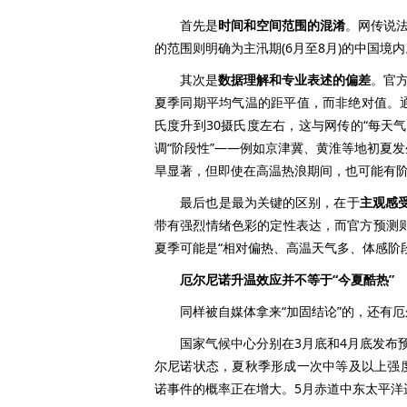
首先是
时间和空间范围的混淆
。网传说法
的范围则明确为主汛期(6月至8月)的中国境
其次是
数据理解和专业表述的偏差
。官方
夏季同期平均气温的距平值，而非绝对值。通
氏度升到30摄氏度左右，这与网传的“每天
调“阶段性”——例如京津冀、黄淮等地初夏
旱显著，但即使在高温热浪期间，也可能有
最后也是最为关键的区别，在于
主观感
带有强烈情绪色彩的定性表达，而官方预测则
夏季可能是“相对偏热、高温天气多、体感阶段
厄尔尼诺升温效应并不等于“今夏酷热”
同样被自媒体拿来“加固结论”的，还有厄
国家气候中心分别在3月底和4月底发布预
尔尼诺状态，夏秋季形成一次中等及以上强
诺事件的概率正在增大。5月赤道中东太平洋