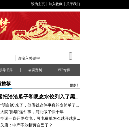
设为主页
|
加入收藏
|
关于我们
|
|
领导书库
会员定制
VIP专供
道推荐
更多》
美国把洽洽瓜子和思念水饺列入了黑名单，怎么回事？
贷款“明白纸”来了，但借钱这件事真的变简单了吗？
大院“拆墙”这件事，河北做了快十年
都说空调一直开更省电，可电费单怎么越开越贵？
蔻关店：中产不敢犒劳自己了？