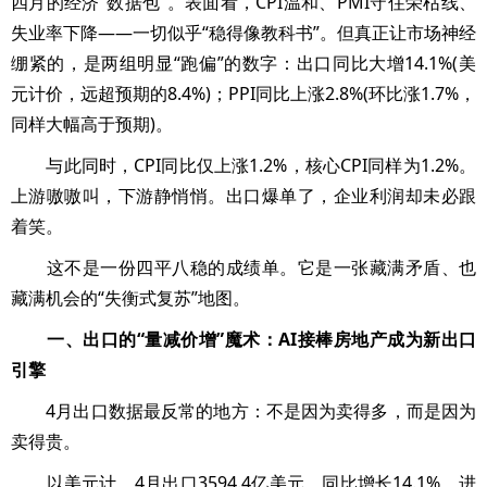
四月的经济“数据包”。表面看，CPI温和、PMI守住荣枯线、
失业率下降——一切似乎“稳得像教科书”。但真正让市场神经
绷紧的，是两组明显“跑偏”的数字：出口同比大增14.1%(美
元计价，远超预期的8.4%)；PPI同比上涨2.8%(环比涨1.7%，
同样大幅高于预期)。
与此同时，CPI同比仅上涨1.2%，核心CPI同样为1.2%。
上游嗷嗷叫，下游静悄悄。出口爆单了，企业利润却未必跟
着笑。
这不是一份四平八稳的成绩单。它是一张藏满矛盾、也
藏满机会的“失衡式复苏”地图。
一、出口的“量减价增”魔术：AI接棒房地产成为新出口
引擎
4月出口数据最反常的地方：不是因为卖得多，而是因为
卖得贵。
以美元计，4月出口3594.4亿美元，同比增长14.1%，进