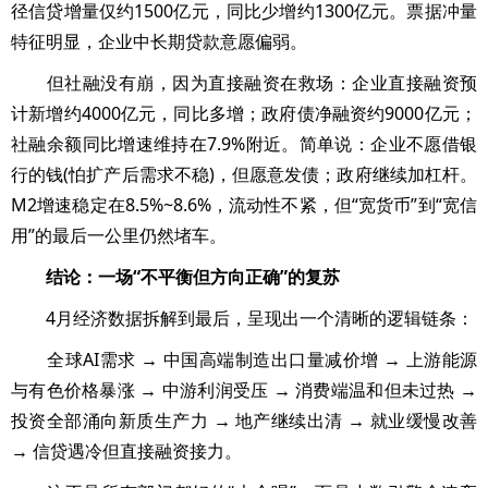
径信贷增量仅约1500亿元，同比少增约1300亿元。票据冲量
特征明显，企业中长期贷款意愿偏弱。
但社融没有崩，因为直接融资在救场：企业直接融资预
计新增约4000亿元，同比多增；政府债净融资约9000亿元；
社融余额同比增速维持在7.9%附近。简单说：企业不愿借银
行的钱(怕扩产后需求不稳)，但愿意发债；政府继续加杠杆。
M2增速稳定在8.5%~8.6%，流动性不紧，但“宽货币”到“宽信
用”的最后一公里仍然堵车。
结论：一场“不平衡但方向正确”的复苏
4月经济数据拆解到最后，呈现出一个清晰的逻辑链条：
全球AI需求 → 中国高端制造出口量减价增 → 上游能源
与有色价格暴涨 → 中游利润受压 → 消费端温和但未过热 →
投资全部涌向新质生产力 → 地产继续出清 → 就业缓慢改善
→ 信贷遇冷但直接融资接力。