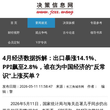
首 页
要闻速览
决策纵横
专题参考
财经视野
观点争鸣
古今论道
领导书库
会员定制
VIP专供
4月经济数据拆解：出口暴涨14.1%、
PPI飙至2.8%，谁在为中国经济的“反常
识”上涨买单？
发布日期：2026-05-11 11:58:47
来源：
作者：
编
长三角城市网
辑：擎
2026年5月11日，国家统计局与海关总署几乎同步扔出