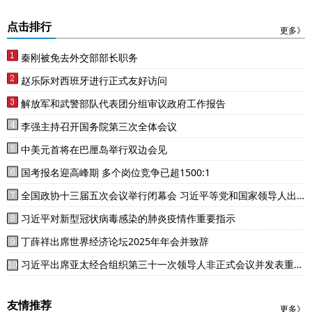
点击排行
更多》
秦刚被免去外交部部长职务
赵乐际对西班牙进行正式友好访问
解放军和武警部队代表团分组审议政府工作报告
李强主持召开国务院第三次全体会议
中美元首将在巴厘岛举行双边会见
国考报名迎高峰期 多个岗位竞争已超1500:1
全国政协十三届五次会议举行闭幕会 习近平等党和国家领导人出
席
习近平对新型冠状病毒感染的肺炎疫情作重要指示
丁薛祥出席世界经济论坛2025年年会并致辞
习近平出席亚太经合组织第三十一次领导人非正式会议并发表重要
讲话
友情推荐
更多》