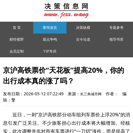
首 页
要闻速览
决策纵横
专题参考
财经视野
观点争鸣
古今论道
领导书库
会员定制
VIP专供
京沪高铁票价“天花板”提高20%，你的
出行成本真的涨了吗？
发布日期：2026-05-12 07:22:49
来源：
作者：
编
长三角城市网
辑：擎
近日，一则“京沪高铁部分动车组列车票价上浮20%”的消
息引发广泛关注。不少旅客担心出行成本将大幅增加。经核
实，此次调整并非对所有车票进行“一刀切”涨价，而是提高了