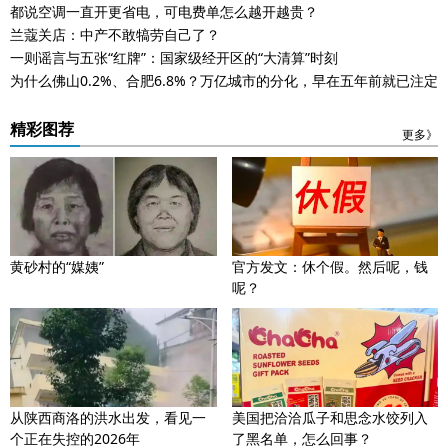
都说空调一直开更省电，可电费单怎么越开越贵？
兰蔻关店：中产不敢犒劳自己了？
一则谣言与五张“红牌”：国家级经开区的“大清算”时刻
为什么佛山0.2%、合肥6.8%？万亿城市的分化，早在五年前就已注定
精彩图荐
更多》
黄砂村的“媒姨”
官方发文：休个假。然后呢，钱
呢？
从陕西商洛的洪水出发，看见一
美国把洽洽瓜子和思念水饺列入
个正在失控的2026年
了黑名单，怎么回事？