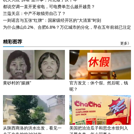
都说空调一直开更省电，可电费单怎么越开越贵？
兰蔻关店：中产不敢犒劳自己了？
一则谣言与五张“红牌”：国家级经开区的“大清算”时刻
为什么佛山0.2%、合肥6.8%？万亿城市的分化，早在五年前就已注定
精彩图荐
更多》
黄砂村的“媒姨”
官方发文：休个假。然后呢，钱
呢？
从陕西商洛的洪水出发，看见一
美国把洽洽瓜子和思念水饺列入