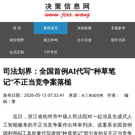
首 页
要闻速览
决策纵横
专题参考
财经视野
观点争鸣
古今论道
领导书库
会员定制
VIP专供
司法划界：全国首例AI代写“种草笔
记”不正当竞争案落槌
发布日期：2026-05-13 07:32:41
来源：
作者：
编
长三角城市网
辑：擎
近日，浙江省杭州市中级人民法院对一起涉及生成式人
工智能服务的不正当竞争案作出终审判决。该案系全国首例
因利用AI工具批量代写虚假“种草笔记”而引发的反不正当竞争