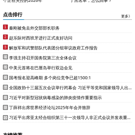
个正在失控的2026年
了黑名单，怎么回事？
点击排行
更多》
秦刚被免去外交部部长职务
赵乐际对西班牙进行正式友好访问
解放军和武警部队代表团分组审议政府工作报告
李强主持召开国务院第三次全体会议
中美元首将在巴厘岛举行双边会见
国考报名迎高峰期 多个岗位竞争已超1500:1
全国政协十三届五次会议举行闭幕会 习近平等党和国家领导人出
席
习近平对新型冠状病毒感染的肺炎疫情作重要指示
丁薛祥出席世界经济论坛2025年年会并致辞
习近平出席亚太经合组织第三十一次领导人非正式会议并发表重要
讲话