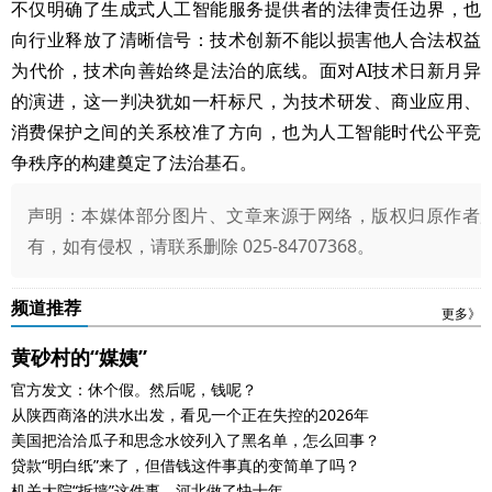
不仅明确了生成式人工智能服务提供者的法律责任边界，也
向行业释放了清晰信号：技术创新不能以损害他人合法权益
为代价，技术向善始终是法治的底线。面对AI技术日新月异
的演进，这一判决犹如一杆标尺，为技术研发、商业应用、
消费保护之间的关系校准了方向，也为人工智能时代公平竞
争秩序的构建奠定了法治基石。
声明：本媒体部分图片、文章来源于网络，版权归原作者
有，如有侵权，请联系删除 025-84707368。
频道推荐
更多》
黄砂村的“媒姨”
官方发文：休个假。然后呢，钱呢？
从陕西商洛的洪水出发，看见一个正在失控的2026年
美国把洽洽瓜子和思念水饺列入了黑名单，怎么回事？
贷款“明白纸”来了，但借钱这件事真的变简单了吗？
机关大院“拆墙”这件事，河北做了快十年