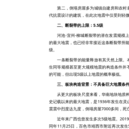
第二，倒塌房屋多为城镇自建房和农村老
代抗震设计的建筑，在此次地震中仅受到轻
二、断裂带的上限：5.5级
河池-宜州-柳城断裂带的潜在发震规模上限约
的最大地震，也已经非常接近这条断裂带所能释
级。
一条断裂带的能量释放有其天然上限。本
生同等规模甚至更大规模地震的构造条件并
的可能，但出现5级以上地震的概率极低。
三、板块构造背景：不具备巨大地震条
从更大的板块尺度来看，华南地块地质构造
史记载以来的最大地震，是1936年发生在
震震中烈度达九度，倒塌房屋7000多间，死
近年来广西也曾发生多次5级地震。2019年
同年11月25日，百色市靖西市附近再次发生