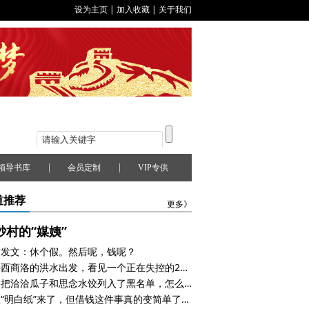
设为主页
|
加入收藏
|
关于我们
|
|
领导书库
会员定制
VIP专供
道推荐
更多》
砂村的“媒姨”
方发文：休个假。然后呢，钱呢？
从陕西商洛的洪水出发，看见一个正在失控的2026年
美国把洽洽瓜子和思念水饺列入了黑名单，怎么回事？
贷款“明白纸”来了，但借钱这件事真的变简单了吗？