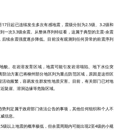
7日起已连续发生多次有感地震，震级分别为2.5级、3.2级和
记录到一次3.3级余震。从整体序列特征看，这属于典型的主震-余震
，后续余震强度逐步降低。目前没有观测到任何异常的前震序列
貌。在岩溶发育区域，地震可能引发岩溶塌陷、地下水位突
灾害防治方案已将柳州部分地区列为重点防范区域，原因是这些区
程活动频繁，容易发生群发性地质灾害。目前，有关部门已对地
靠近陡崖、溶洞边缘等危险区域。
势判定属于政府部门依法公告的事项，其他任何组织和个人不
权威信息。
级以上地震的概率极低，但余震周期内可能出现2至4级的小规