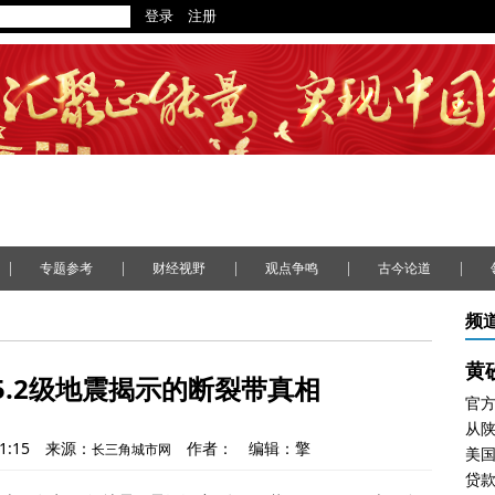
|
|
|
|
|
专题参考
财经视野
观点争鸣
古今论道
频
黄
5.2级地震揭示的断裂带真相
官
1:15
来源：
作者：
编辑：擎
长三角城市网