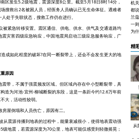
南区发生5.2级地震，震源深度8公里。截至5月18日8时14分，
机关
现场搜救出2名被困人员，经医务人员确认已无生命体征。遇难者
兰
有一人处于失联状态，搜救工作仍在进行。
群众被紧急转移安置。震区通信、供电、供水、供气及交通道路均
地震灾害四级应急响应，中国地震局启动三级应急服务响应，广
精
成如此程度的破坏?在同一断裂带上，还会不会发生更大的地
双重原因
震带，不属于强震频发区域。但区域内存在中小型断裂带，具
造为河池-宜州-柳城断裂的东段，这是一条距今约12.6万年前
模不大，活动性较弱。
致房屋倒塌和人员伤亡，原因有二。
从震源传播到地表的过程中，能量衰减很小，使得地表震动强
从
5级地震，若震源深度为70公里，地表可能仅感受到轻微摇晃；
发