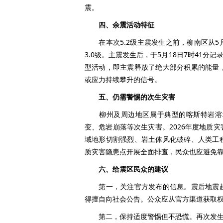
震。
四、余震活动特征
在本次5.2级主震发生之前，柳南区从5月1
3.0级。主震发生后，于5月18日7时41分
型活动，即主震释放了绝大部分积累的能量
或应力持续攀升的信号。
五、仍需警惕的次生灾害
柳州及周边地区属于典型的喀斯特岩溶地
变、危岩崩落等次生灾害。2026年度地质
域地形切割强烈、岩土体风化破碎、人类工
质灾害隐患点开展全面排查，民众也应避免
六、给震区民众的建议
第一，关注官方发布的信息。震后地震趋
得擅自向社会公告。公众应从官方渠道获取
第二，保持适度警惕但不恐慌。再次发生5