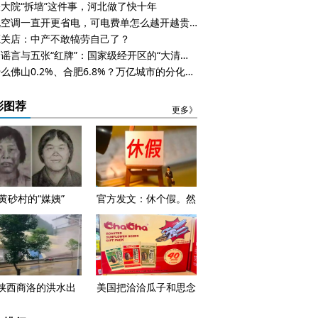
大院“拆墙”这件事，河北做了快十年
都说空调一直开更省电，可电费单怎么越开越贵？
蔻关店：中产不敢犒劳自己了？
一则谣言与五张“红牌”：国家级经开区的“大清算”时刻
为什么佛山0.2%、合肥6.8%？万亿城市的分化，早在五年前就已注定
彩图荐
更多》
黄砂村的“媒姨”
官方发文：休个假。然
后呢，钱呢？
陕西商洛的洪水出
美国把洽洽瓜子和思念
，看见一个正在失控
水饺列入了黑名单，怎