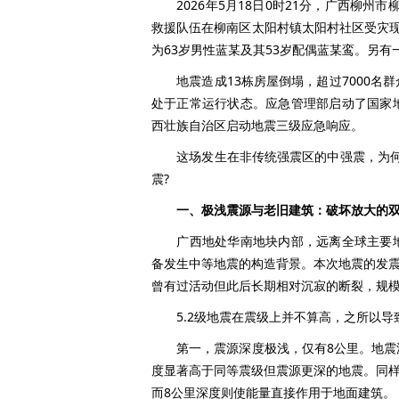
2026年5月18日0时21分，广西柳州市柳
救援队伍在柳南区太阳村镇太阳村社区受灾
为63岁男性蓝某及其53岁配偶蓝某鸾。另
地震造成13栋房屋倒塌，超过7000名
处于正常运行状态。应急管理部启动了国家
西壮族自治区启动地震三级应急响应。
这场发生在非传统强震区的中强震，为何造
震?
一、极浅震源与老旧建筑：破坏放大的
广西地处华南地块内部，远离全球主要地
备发生中等地震的构造背景。本次地震的发震构
曾有过活动但此后长期相对沉寂的断裂，规
5.2级地震在震级上并不算高，之所以导
第一，震源深度极浅，仅有8公里。地震波
度显著高于同等震级但震源更深的地震。同样
而8公里深度则使能量直接作用于地面建筑。