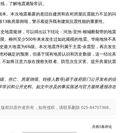
路线，了解地震避险常识。
本。本次地震暴露的老旧自建房和农村房屋抗震能力不足的问
导致13栋房屋倒塌，警示着提升既有建筑抗震性能的重要性。
地震规律，可以得出以下结论：河池-宜州-柳城断裂带的地震
一极限。柳州至少500年来未发生过如此规模的地震。华南地块不具
史最大地震为6¾级。本次地震序列属于主震-余震型，再次发生
供绝对确定的预测，但基于现有地质认识和历史数据，这一结论具
，不如将注意力放在搜救失联者、防范次生灾害、提升房屋抗震
震级、伤亡、房屋倒塌、转移人数等)基于政府部门公开发布的信
学常识和公开史料。如文中涉及的事实陈述与官方最终通报存在
归原作者所有，如有侵权，请联系删除 025-84707368。
共有
0
条评论