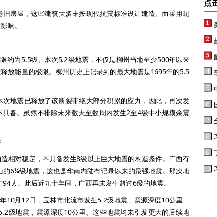
点
旧房屋，这些建筑大多未按现代抗震标准设计建造。而采用现
微影响。
为5.5级。本次5.2级地震，不仅是柳州当地至少500年以来
放能量的极限。柳州历史上记录到的最大地震是1695年的5.5
次地震已释放了该断裂带绝大部分积累的应力，因此，再次发
不具备。虽然不排除未来数天至数周内发生2至4级中小规模余震
件
相对稳定，不具备发生8级以上巨大地震的构造条件。广西有
灵山的6¾级地震，这也是华南内陆有记录以来的最强地震。那次地
亡94人。此后近九十年间，广西再未发生超过6级的地震。
10月12日，玉林市北流市发生5.2级地震，震源深度10公里；
5.2级地震，震源深度10公里。这些地震均未引发更大的后续地