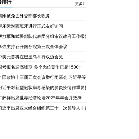
的2026年
么回事？
击排行
更多》
秦刚被免去外交部部长职务
赵乐际对西班牙进行正式友好访问
解放军和武警部队代表团分组审议政府工作报告
李强主持召开国务院第三次全体会议
中美元首将在巴厘岛举行双边会见
国考报名迎高峰期 多个岗位竞争已超1500:1
全国政协十三届五次会议举行闭幕会 习近平等党和国家领导人出席
习近平对新型冠状病毒感染的肺炎疫情作重要指示
丁薛祥出席世界经济论坛2025年年会并致辞
习近平出席亚太经合组织第三十一次领导人非正式会议并发表重要讲话