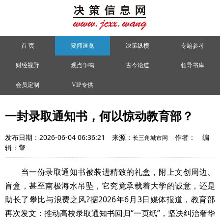
首 页
要闻速览
决策纵横
专题参考
财经视野
观点争鸣
古今论道
领导书库
会员定制
VIP专供
一封录取通知书，何以惊动教育部？
发布日期：2026-06-04 06:36:21
来源：
作者：
编
长三角城市网
辑：擎
当一份录取通知书被装进精致的礼盒，附上文创周边、
盲盒，甚至南极海水吊坠，它究竟承载着大学的诚意，还是
助长了攀比与浪费之风?据2026年6月3日媒体报道，教育部
再次发文：推动高校录取通知书回归“一页纸”，坚决纠治奢华