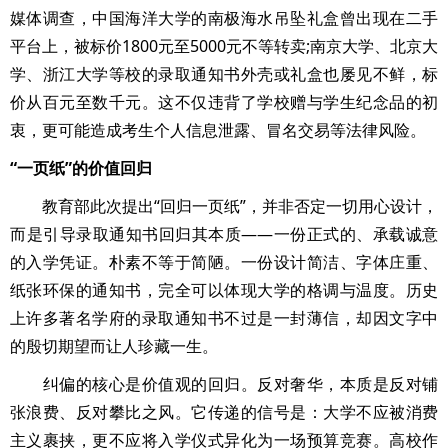
媒体调查，中国海洋大学的南极海水吊坠礼盒曾出现在二手
平台上，被标价1800元至5000元不等转卖;南京大学、北京大
学、浙江大学等校的录取通知书外壳或礼盒也屡见不鲜，标
价从百元至数千元。这不仅违背了学校赠与学生纪念品的初
衷，更可能造成考生个人信息泄露、冒名交易等法律风险。
“一页纸”的价值回归
教育部此次提出“回归一页纸”，并非否定一切用心设计，
而是引导录取通知书回归其本质——一份正式的、承载诚意
的入学凭证。朴素不等于简陋。一份设计简洁、字体庄重、
纸张环保的通知书，完全可以体现大学的格调与温度。历史
上许多著名学府的录取通知书不过是一封薄信，却因文字中
的殷切期望而让人珍藏一生。
纠偏的核心是价值观的回归。反对奢华，本质是反对铺
张浪费、反对攀比之风。它传递的信号是：大学不应被消费
主义裹挟，更不应将入学仪式异化为一场预算竞赛。高校作