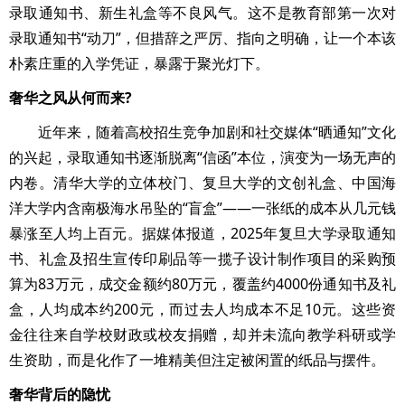
录取通知书、新生礼盒等不良风气。这不是教育部第一次对
录取通知书“动刀”，但措辞之严厉、指向之明确，让一个本该
朴素庄重的入学凭证，暴露于聚光灯下。
奢华之风从何而来?
近年来，随着高校招生竞争加剧和社交媒体“晒通知”文化
的兴起，录取通知书逐渐脱离“信函”本位，演变为一场无声的
内卷。清华大学的立体校门、复旦大学的文创礼盒、中国海
洋大学内含南极海水吊坠的“盲盒”——一张纸的成本从几元钱
暴涨至人均上百元。据媒体报道，2025年复旦大学录取通知
书、礼盒及招生宣传印刷品等一揽子设计制作项目的采购预
算为83万元，成交金额约80万元，覆盖约4000份通知书及礼
盒，人均成本约200元，而过去人均成本不足10元。这些资
金往往来自学校财政或校友捐赠，却并未流向教学科研或学
生资助，而是化作了一堆精美但注定被闲置的纸品与摆件。
奢华背后的隐忧