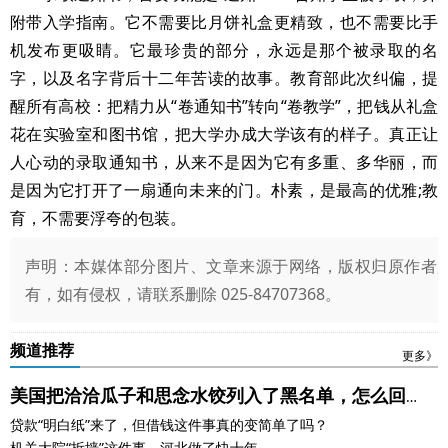
附带入学指南。它不需要比月饼礼盒更精致，也不需要比手
机发布更吸睛。它最珍贵的部分，永远是那个被录取的名
字，以及名字背后十二年苦读的故事。教育部此次纠偏，提
醒所有高校：把精力从“卷通知书”转向“卷教学”，把钱从礼盒
花在实验室和图书馆，把大学办成大学该有的样子。真正让
人心动的录取通知书，从来不是因为它有多重、多华丽，而
是因为它打开了一扇通向未来的门。朴素，是最高的优雅;教
育，不需要浮夸的包装。
声明：本媒体部分图片、文章来源于网络，版权归原作者
有，如有侵权，请联系删除 025-84707368。
频道推荐
更多》
美国把洽洽瓜子和思念水饺列入了黑名单，怎么回
贷款“明白纸”来了，但借钱这件事真的变简单了吗？
事？
机关大院“拆墙”这件事，河北做了快十年