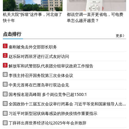
机关大院“拆墙”这件事，河北做了
都说空调一直开更省电，可电费
快十年
单怎么越开越贵？
点击排行
更多》
秦刚被免去外交部部长职务
赵乐际对西班牙进行正式友好访问
解放军和武警部队代表团分组审议政府工作报告
李强主持召开国务院第三次全体会议
中美元首将在巴厘岛举行双边会见
国考报名迎高峰期 多个岗位竞争已超1500:1
全国政协十三届五次会议举行闭幕会 习近平等党和国家领导人出
席
习近平对新型冠状病毒感染的肺炎疫情作重要指示
丁薛祥出席世界经济论坛2025年年会并致辞