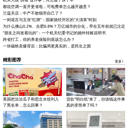
都说空调一直开更省电，可电费单怎么越开越贵？
兰蔻关店：中产不敢犒劳自己了？
一则谣言与五张“红牌”：国家级经开区的“大清算”时刻
为什么佛山0.2%、合肥6.8%？万亿城市的分化，早在五年前就已注定
“朋友之间发着玩的”：一个机关纪委书记的婚外转账说明书
跨省打工，你的养老保险到底该怎么办？
一块磁铁卖爆背后：比骗局更真实的，是民生之困
精彩图荐
更多》
美国把洽洽瓜子和思念水饺列入
贷款“明白纸”来了，但借钱这件事
了黑名单，怎么回事？
真的变简单了吗？