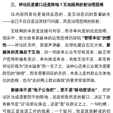
三、评论区是窗口还是阵地？互动困局折射治理思维
比内容同质化更值得反思的，是互动意识的普遍缺失
——这已不仅仅是运营技巧问题，而是治理思维的投射。
互联网的本质是连接与对话，而非单向度的信息投喂。
现实中，部分政务新媒体的运营思维仍深陷
“管理本位”的惯
性
——评论区关停、质疑声屏蔽、合理化建议石沉大海。
新
媒体的灵魂在于互动
，但一些政务公众号空有其表，缺乏用
户思维和服务意识，单向推送有余，有效互动不足，甚至将
评论区视为“洪水猛兽”而一关了之。这种心态将公众视为需要
防范的“舆情”，而非需要回应的关切，本质上是对群众主体地
位的忽视，也与“走好网上群众路线”的要求背道而驰。
新媒体不是“电子公告栏”，更不是“移动宣讲台”
。把评
论区当成需要防守的阵地，还是听取民意的窗口，决定了政
务账号是“活”在群众身边，还是“悬”在群众之上。一句吐槽，
可能正是改进工作的线索；一个疑问，恰是政策解读的切