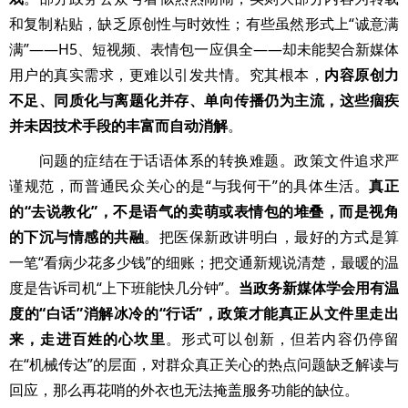
和复制粘贴，缺乏原创性与时效性；有些虽然形式上“诚意满
满”——H5、短视频、表情包一应俱全——却未能契合新媒体
用户的真实需求，更难以引发共情。究其根本，
内容原创力
不足、同质化与离题化并存、单向传播仍为主流，这些痼疾
并未因技术手段的丰富而自动消解
。
问题的症结在于话语体系的转换难题。政策文件追求严
谨规范，而普通民众关心的是“与我何干”的具体生活。
真正
的“去说教化”，不是语气的卖萌或表情包的堆叠，而是视角
的下沉与情感的共融
。把医保新政讲明白，最好的方式是算
一笔“看病少花多少钱”的细账；把交通新规说清楚，最暖的温
度是告诉司机“上下班能快几分钟”。
当政务新媒体学会用有温
度的“白话”消解冰冷的“行话”，政策才能真正从文件里走出
来，走进百姓的心坎里
。形式可以创新，但若内容仍停留
在“机械传达”的层面，对群众真正关心的热点问题缺乏解读与
回应，那么再花哨的外衣也无法掩盖服务功能的缺位。