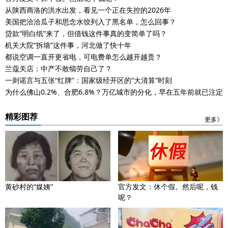
从陕西商洛的洪水出发，看见一个正在失控的2026年
美国把洽洽瓜子和思念水饺列入了黑名单，怎么回事？
贷款“明白纸”来了，但借钱这件事真的变简单了吗？
机关大院“拆墙”这件事，河北做了快十年
都说空调一直开更省电，可电费单怎么越开越贵？
兰蔻关店：中产不敢犒劳自己了？
一则谣言与五张“红牌”：国家级经开区的“大清算”时刻
为什么佛山0.2%、合肥6.8%？万亿城市的分化，早在五年前就已注定
精彩图荐
更多》
黄砂村的“媒姨”
官方发文：休个假。然后呢，钱
呢？