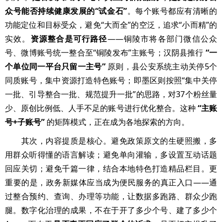
众号能否持续健康发展的“试金石”
。每个账号都应有清晰的
功能定位和目标受众，避免“大而全”的空泛，追求“小而精”的
实效。
资源整合是可行路径
——铜陵市将各部门微信公众
号、微博账号统一整合至“铜陵发布”主账号；汉阴县推行
“一
个单位同一平台只留一主号”
原则，县公安系统主动关停5个
同质账号，集中资源打造特色账号；即墨区则按照“集中关停
一批、引导整合一批、规范提升一批”的思路，对37个粉丝量
少、原创比例低、人手不足的账号进行优化整合。这种
“主账
号+子账号”
的矩阵模式，正在成为各地探索的方向。
其次，内容提质是核心。避免政策原文的生硬照搬，多
用群众听得懂的语言解读；避免单向灌输，多设置互动话题
回应关切；避免千篇一律，结合本地特色打造精品栏目。更
重要的是，政务新媒体应当成为便民服务的真正入口——通
过整合预约、查询、办理等功能，让数据多跑路、群众少跑
腿。数字化治理的成果，不在于开了多少个号、建了多少个