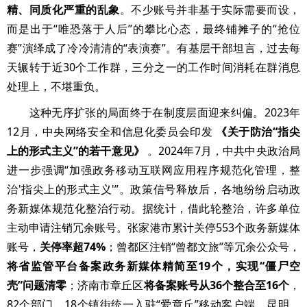
精、同质化严重的乱象
。不少账号并非基于实际需要而设，
而是出于“唯恐落于人后”的攀比心态，最终铺摊子的“抢位
赛”演绎成了冷冷清清的“表演赛”。有基层干部坦言，过去每
天辗转于近30个工作群，三分之一的工作时间消耗在群消息
处理上，不堪重负。
这种无序扩张的局面终于在制度层面迎来纠偏。2023年
12月，中央网络安全和信息化委员会印发
《关于防治“指尖
上的形式主义”的若干意见》
。2024年7月，中共中央政治局
进一步强调“加强政务移动互联网应用程序规范化管理，整
治'指尖上的形式主义'”。政策信号释放后，各地纷纷启动政
务新媒体规范化整治行动。据统计，借此轮整治，许多单位
主动申请注销冗余账号。张家港市累计关停553个政务新媒体
账号，
关停率超74%
；曾都区注销“曾都文旅”等冗余公众号，
将省监管平台备案政务新媒体精简至19个，实现“僵尸空
壳”问题清零
；济南市章丘区
将备案账号从36个整合至16个
，
82个部门、18个镇街统一入驻“爱章丘”移动客户端。昆明、