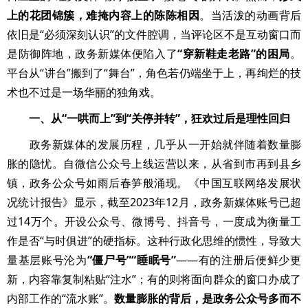
上的花团锦簇，难掩内容上的陈陈相因
。当活泼的动画背后
依旧是“必须深刻认识”的文件腔调，当评论区不是互动窗口而
是防御阵地，政务新媒体便陷入了
“穿新鞋走老路”的困局
。
平台从“讲台”搬到了“舞台”，角色若仍端坐于上，再绚烂的技
术也不过是一场华丽的独角戏。
一、从“一哄而上”到“关停并转”，狂欢过后是理性回归
政务新媒体的发展历程，几乎从一开始就伴随着数量膨
胀的隐忧。自微信公众号上线运营以来，从省到市再到县乡
镇，政务公众号如雨后春笋般涌现。《中国互联网络发展状
况统计报告》显示，截至2023年12月，政务新媒体账号已超
过14万个。开设公众号、微博号、抖音号，一度成为衡量工
作是否“与时俱进”的硬指标。这种行政化思维的惯性，导致大
量基层账号沦为
“僵尸号”“睡眠号”
——有的注册后便鲜少更
新，内容靠复制粘贴“注水”；有的则将面向群众的窗口办成了
内部工作的“流水账”。
数量膨胀的背后，是政务公众号多而不