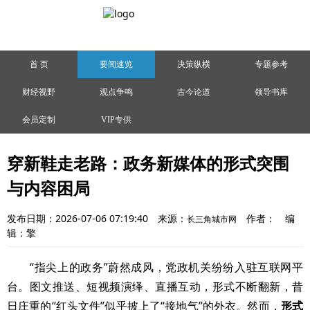
首 页
要闻速览
决策纵横
专题参考
财经视野
观点争鸣
古今论道
领导书库
会员定制
VIP专供
穿新鞋走老路：政务新媒体的形式突围
与内容困局
发布日期：2026-07-06 07:19:40
来源：
作者：
编
长三角城市网
辑：擎
“指尖上的政务”蔚然成风，党政机关纷纷入驻互联网平
台。图文推送、短视频演绎、直播互动，形式不断翻新，昔
日庄重的“红头文件”似乎披上了“接地气”的外衣。然而，
形式