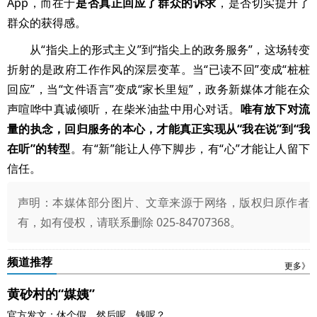
App，而在于
是否真正回应了群众的诉求
，是否切实提升了
群众的获得感。
从“指尖上的形式主义”到“指尖上的政务服务”，这场转变
折射的是政府工作作风的深层变革。当“已读不回”变成“桩桩
回应”，当“文件语言”变成“家长里短”，政务新媒体才能在众
声喧哗中真诚倾听，在柴米油盐中用心对话。
唯有放下对流
量的执念，回归服务的本心，才能真正实现从“我在说”到“我
在听”的转型
。有“新”能让人停下脚步，有“心”才能让人留下
信任。
声明：本媒体部分图片、文章来源于网络，版权归原作者
有，如有侵权，请联系删除 025-84707368。
频道推荐
更多》
黄砂村的“媒姨”
官方发文：休个假。然后呢，钱呢？