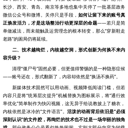
长沙、西安、青岛、南京等多地也集中关停了一批基层政务
微信公众号和微博。关停只是手段，
如何让留下来的账号真
正焕发活力，才是这场整治行动更深层的命题
——若只是简
单做减法，而未能触及运营理念的根本转变，那么“穿新鞋走
老路”的困局仍将延续。
二、技术越绚烂，内核越空洞，形式创新为何换不来内
容升级？
清理“僵尸号”固然必要，但更值得警惕的是一种隐形症候
——账号还在，形式翻新了，内容却依然是“换汤不换药”。
新媒体技术固然可以用动画、视频降低阅读门槛，但若
内容只是将“统筹层次提升”机械替换为图标展示，将“通行效
率优化”简单制作为快闪视频，这无异于给说教披上了糖衣，
内核依然是冰冷的“文件语言”。
活泼的动画背后依旧是“必须
深刻认识”的文件腔，再绚烂的技术也不过是一场华丽的独角
戏
。部分政务公众号看似热热闹闹，实则大部分内容为转载