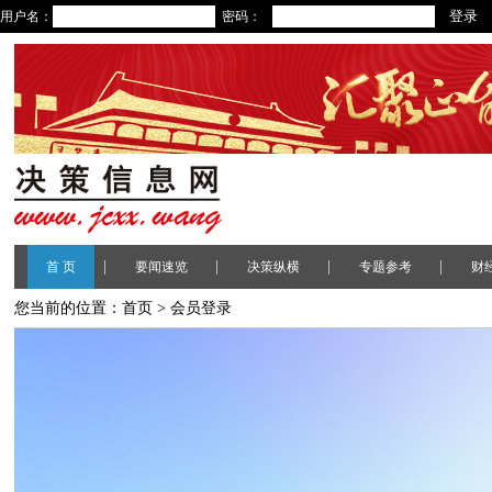
用户名：
密码：
|
|
|
|
首 页
要闻速览
决策纵横
专题参考
财
您当前的位置：
首页
> 会员登录