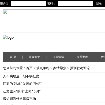
用户名：
密码：
|
|
|
|
首 页
要闻速览
决策纵横
专题参考
财
您当前的位置：
首页
>
观点争鸣
>
舆情聚焦
>
报刊社论评论
人不哄地皮，地不哄肚皮
回家的“路标” 发展的“坐标”
让文旅从“眼球”走向“心灵”
微短剧靠什么赢得市场