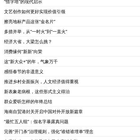
“惜字塔”的现代启示
文艺创作如何更好实现价值引领
擦亮地标产品这张“金名片”
多措并举，从“一时火”到“一直火”
经济大省，大梁怎么挑？
消费缘何“新新”向荣
这“新大众+”的年，气象万千
感悟春节的非遗意义
推进乡村全面振兴，人文经济值得重视
新表象老病根，这些形式主义得治
群众爱听怎样的年终总结
海南自贸港封关开启中国对外开放新篇章
“最忙五人组”：假名字暴露真问题
完善“开门杀”治理规则，强化“谁错谁埋单”理念