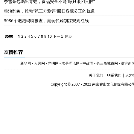
奈雪茶包喝出青蛙，食品安全不能“睁只眼闭只眼”
整治乱象，推动“第三方测评”回归客观公正的轨道
3086个泡泡玛特被查，潮玩代购别踩规则红线
1
3500
2
3
4
5
6
7
8
9
10
下一页
尾页
友情推荐
新华网
-
人民网
-
光明网
-
求是理论网
-
中政网
-
长三角城市网
-
澎湃新
关于我们
|
联系我们
|
人才
Copyright © 2007 - 2022 南京睿山文化传媒有限公司 Al