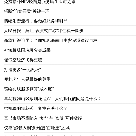
免费接种HPV疫苗是服务民生应时之举
斩断“论文买卖”关键一环
情绪消费流行，要做好服务和引导
人民日报：莫让“表演式忙碌”绊住实干脚步
新华社评论员：全面实现海南自由贸易港建设目标
补短板巩固垃圾分类成果
促低空经济飞得更稳
打造更多“一元剧场”
便利老年人是最好的尊重
该给羽绒服多算算“成本账”
喜马拉雅山区放烟花追踪：人们担忧的问题是什么？
始祖鸟的烟花秀，究竟在秀什么？
童书市场不应陷入“奢华”与“盗版”两种极端
仅靠“超载入刑”恐难遏“百吨王”之风