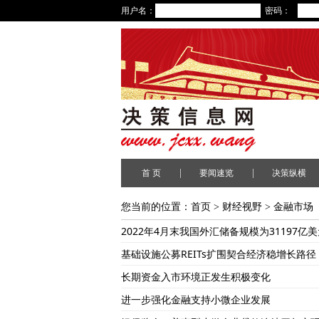
用户名：
密码：
|
|
首 页
要闻速览
决策纵横
您当前的位置：
首页
>
财经视野
>
金融市场
2022年4月末我国外汇储备规模为31197亿
基础设施公募REITs扩围契合经济稳增长路径
长期资金入市环境正发生积极变化
进一步强化金融支持小微企业发展