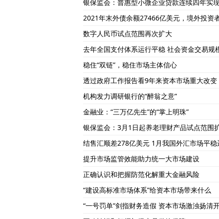
银保监会：普惠型小微企业贷款连续四年实
2021年末外债余额27466亿美元，境外投
数字人民币试点范围再次扩大
去年全国支付体系运行平稳 社会资金交易规
稳住“双链”，稳住市场主体信心
透过政府工作报告看9年来资本市场重大改变
机构发力调研银行的“醉翁之意”
金融业：“三万亿先生”的“掌上明珠”
银保监会：3月1日起养老理财产品试点范围
结售汇顺差278亿美元 1月我国外汇市场平稳
提升市场监管效能助力统一大市场建设
正确认识和把握防范化解重大金融风险
“建设高标准市场体系”给资本市场带来什么
“一号罚单”剑指财务造假 资本市场激浊扬清