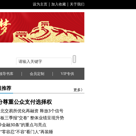
设为主页
|
加入收藏
|
关于我们
|
|
领导书库
会员定制
VIP专供
道推荐
更多》
分尊重公众支付选择权
北交易所优化再融资 释放3个信号
板三季报“交卷” 整体业绩呈现升势
沙金融30条”的重点与亮点
“零容忍”不容“看门人”再装睡