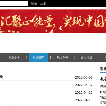
|
|
|
|
|
专题参考
财经视野
观点争鸣
古今论道
频
美元
2022-05-08
充
2022-05-07
沪深
科创
2022-04-25
“南
2022-04-13
监管