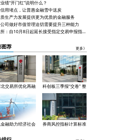
业绩“开门红”说明什么？
通信用堵点，让普惠金融雪中送炭
新质生产力发展提供更为优质的金融服务
市公司做好市值管理迫切需要提升三种能力
上交所：自10月8日起延长接受指定交易申报指令时间
彩图荐
更多》
深北交易所优化再融
科创板三季报“交卷” 整
资 释放3个信号
体业绩呈现升势
色金融助力经济社会
券商风控指标计算标准
高质量发展
迎来新调整 明年起正
式施行
击排行