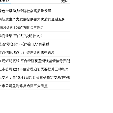
更多》
绿色金融助力经济社会高质量发展
为新质生产力发展提供更为优质的金融服务
“南沙金融30条”的重点与亮点
券商业绩“开门红”说明什么？
监管“零容忍”不容“看门人”再装睡
打通信用堵点，让普惠金融雪中送炭
立规矩明底线 平台经济反垄断强监管信号强烈
上市公司做好市值管理迫切需要提升三种能力
上交所：自10月8日起延长接受指定交易申报指令时间
上市公司盈利修复透露三大看点