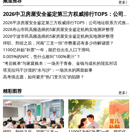
频道推荐
更多》
2026中卫房屋安全鉴定第三方权威排行TOP5：公司地
2026平凉房屋安全鉴定第三方权威排行TOP5：公司地址联系方式推
址联系方式推荐
荐
2026舟山市民高频选择的5家房屋安全鉴定机构实地测评整理
2026宁波市民高频选择的5家房屋安全鉴定机构实地测评整理
停职、刑侦之后，河南"三支一扶"作弊案还有多少待解谜团？
1100亿补贴“补票”一年，能拦住出生人口下滑吗
0.005%的NFC，凭什么敢叫"100%果汁"？
“考后账单”与家庭账本：一场关于青春、金钱与成长的现实对话
塔克拉玛干沙漠的“水与沙”：一场洪水的两面叙事
高考填志愿，如何避开“热门变天坑”的陷阱？
精彩图荐
更多》
停职、刑侦之后，河南"三支一
1100亿补贴“补票”一年，能拦住