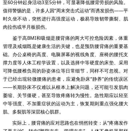
至60分钟起身活动3至5分钟，可显著降低腰背劳损的风险。
值得警惕的是，许多人因“周末突击式运动”而诱发损伤——平
时久坐不动，突然进行高强度运动，极易导致韧带撕裂、肌
肉拉伤或半月板损伤。
鉴于高BMI和吸烟是腰背痛的两大可控危险因素，体重
管理及戒烟既是健康生活的关键，也是预防腰背痛的重要基
础。办公桌椅的高度、电脑屏幕的视线角度、座椅的腰托支
撑力度等人体工程学设置，以及选择中等硬度的床垫、采用
可降低腰椎负荷的卧姿体位等日常细节，同样不可忽视。对
于已经出现轻微腰痛的患者，应避免卧床“静养”的传统误区
——长期卧床不仅难以从根本上解决问题，还可能引发肌肉
萎缩、关节僵硬，甚至导致疼痛转为慢性。急性期应以轻至
中等强度、不加重症状的运动为主，恢复期则重点强化腰大
肌、多裂肌等深层核心肌群。
实际上，腰背痛的应对思路也在悄然转变：从“疼痛发作