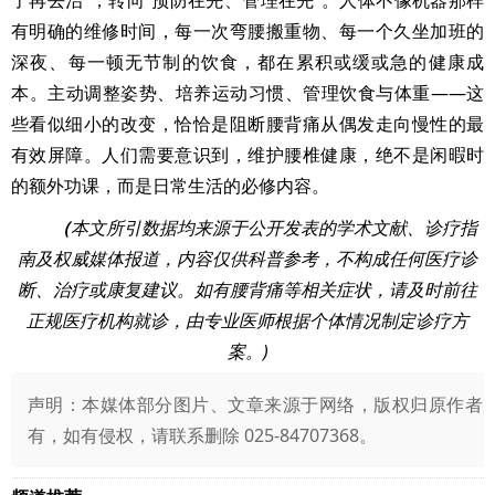
了再去治”，转向“预防在先、管理在先”。人体不像机器那样
有明确的维修时间，每一次弯腰搬重物、每一个久坐加班的
深夜、每一顿无节制的饮食，都在累积或缓或急的健康成
本。主动调整姿势、培养运动习惯、管理饮食与体重——这
些看似细小的改变，恰恰是阻断腰背痛从偶发走向慢性的最
有效屏障。人们需要意识到，维护腰椎健康，绝不是闲暇时
的额外功课，而是日常生活的必修内容。
（
本文所引数据均来源于公开发表的学术文献、诊疗指
南及权威媒体报道，内容仅供科普参考，不构成任何医疗诊
断、治疗或康复建议。如有腰背痛等相关症状，请及时前往
正规医疗机构就诊，由专业医师根据个体情况制定诊疗方
案。)
声明：本媒体部分图片、文章来源于网络，版权归原作者
有，如有侵权，请联系删除 025-84707368。