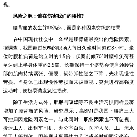
视。
风险之源：谁在伤害我们的腰椎?
腰背痛的发生并非偶然，而是多种因素交织的结果。
在中国现代社会中，
久坐
是腰背痛最突出的危险因素。
据调查，我国超过60%的职场人每日久坐时间超过8小时。坐
位时腰椎负荷是站立时的1.5倍，伏案前倾70°时腰椎负荷甚
至达到上半身体重的2.5倍。长期保持一个姿势会使肩颈腰背
部的肌肉持续紧张、僵硬，韧带弹性随之下降，先出现慢性
劳损。当身体已出现慢性劳损而未被重视，突然进行高强度
运动时，便极易诱发急性损伤。
除了生活方式外，
肥胖与吸烟
等不良生活习惯同样显著
增加了腰背痛的风险。研究显示，高BMI是我国下腰痛三大
可控归因危险因素之一。与此同时，
职业因素
也不可忽视。
搬运工人、出租车司机、办公室白领、医护人员、工厂流水
线工人等群体，因长期从事重体力劳动或长时间固定坐姿，