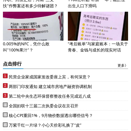
扶"作弊案还有多少待解谜团？
出生人口下滑吗
0.005%的NFC，凭什么敢
“考后账单”与家庭账本：一场关于
叫"100%果汁"？
青春、金钱与成长的现实对话
点击排行
更多》
民营企业家成国家发改委座上宾，有何深意？
两部门印发通知 建立城市房地产融资协调机制
第二轮中央生态环保督察整改任务完成近八成
全国妇联十三届二次执委会议在京召开
核心CPI重回1%，9月物价数据透出哪些信号？
万紫千红一片绿？小心天价彩礼换了“皮”