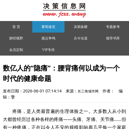
首 页
要闻速览
决策纵横
专题参考
财经视野
观点争鸣
古今论道
领导书库
会员定制
VIP专供
数亿人的“隐痛”：腰背痛何以成为一个
时代的健康命题
发布日期：2026-06-01 07:14:14
来源：
作者：
编
长三角城市网
辑：擎
疼痛，是人类最普遍的生理体验之一。大多数人从小到
大都曾经历过各种各样的疼痛——头痛、牙痛、关节痛……但
有一种疼痛，正在以令人不安的规模影响着几乎每一个家庭