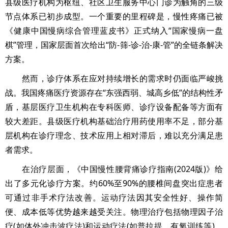
县级医疗机构为枢纽、社区卫生服务中心门诊为触角的三级
节点体系已初步成型。一个重要的里程碑是，慢性疼痛已被
《健康中国慢病综合管理蓝皮书》正式纳入“国家慢病一盘
棋”管理，国家层面首次给出“防-筛-诊-治-康-管”的全链条解决
方案。
然而，诊疗体系在应对持续增长的需求时仍面临严峻挑
战。我国疼痛医疗资源存在“东强西弱、城高乡低”的结构性矛
盾，基层医疗卫生机构在专科医师、诊疗设备配备等方面有
较大差距。县级医疗机构基础治疗用药使用率不足，部分基
层机构在诊疗理念、技术应用上相对滞后，难以充分满足患
者需求。
在治疗层面，《中国慢性腰背痛诊疗指南(2024版)》给
出了多元化诊疗方案。约60%至90%的腰椎间盘突出症患者
可通过非手术疗法改善。运动疗法因其安全性好、操作简
便、成本低等优势越来越受关注。物理治疗包括物理因子治
疗(如体外冲击波疗法)和运动疗法(如普拉提、有氧训练等)，