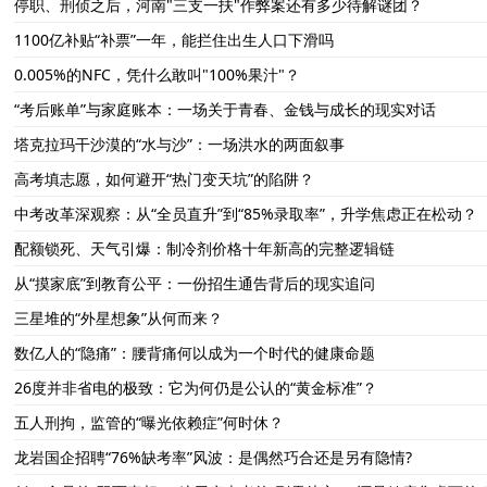
停职、刑侦之后，河南"三支一扶"作弊案还有多少待解谜团？
1100亿补贴“补票”一年，能拦住出生人口下滑吗
0.005%的NFC，凭什么敢叫"100%果汁"？
“考后账单”与家庭账本：一场关于青春、金钱与成长的现实对话
塔克拉玛干沙漠的“水与沙”：一场洪水的两面叙事
高考填志愿，如何避开“热门变天坑”的陷阱？
中考改革深观察：从“全员直升”到“85%录取率”，升学焦虑正在松动？
配额锁死、天气引爆：制冷剂价格十年新高的完整逻辑链
从“摸家底”到教育公平：一份招生通告背后的现实追问
三星堆的“外星想象”从何而来？
数亿人的“隐痛”：腰背痛何以成为一个时代的健康命题
26度并非省电的极致：它为何仍是公认的“黄金标准”？
五人刑拘，监管的“曝光依赖症”何时休？
龙岩国企招聘“76%缺考率”风波：是偶然巧合还是另有隐情?