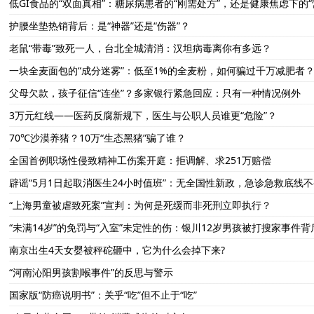
低GI食品的“双面真相”：糖尿病患者的“刚需处方”，还是健康焦虑下的“
护腰坐垫热销背后：是“神器”还是“伤器”？
老鼠“带毒”致死一人，台北全城清消：汉坦病毒离你有多远？
一块全麦面包的“成分迷雾”：低至1%的全麦粉，如何骗过千万减肥者
父母欠款，孩子征信“连坐”？多家银行紧急回应：只有一种情况例外
3万元红线——医药反腐新规下，医生与公职人员谁更“危险”？
70℃沙漠养猪？10万“生态黑猪”骗了谁？
全国首例职场性侵致精神工伤案开庭：拒调解、求251万赔偿
辟谣“5月1日起取消医生24小时值班”：无全国性新政，急诊急救底线
“上海男童被虐致死案”宣判：为何是死缓而非死刑立即执行？
“未满14岁”的免罚与“入室”未定性的伤：银川12岁男孩被打搜家事件
南京出生4天女婴被秤砣砸中，它为什么会掉下来?
“河南沁阳男孩割喉事件”的反思与警示
国家版“防癌说明书”：关乎“吃”但不止于“吃”