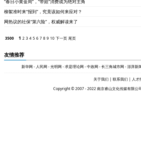
“春日小黄金周”，“带娃”消费成为绝对主角
柳絮准时来“报到”，究竟该如何来应对？
网热议的社保“第六险”，权威解读来了
1
3500
2
3
4
5
6
7
8
9
10
下一页
尾页
友情推荐
新华网
-
人民网
-
光明网
-
求是理论网
-
中政网
-
长三角城市网
-
澎湃新
关于我们
|
联系我们
|
人才
Copyright © 2007 - 2022 南京睿山文化传媒有限公司 Al