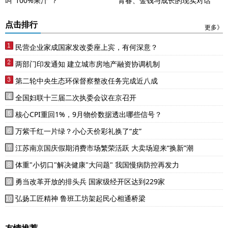
叫"100%果汁"？
青春、金钱与成长的现实对话
点击排行
更多》
民营企业家成国家发改委座上宾，有何深意？
两部门印发通知 建立城市房地产融资协调机制
第二轮中央生态环保督察整改任务完成近八成
全国妇联十三届二次执委会议在京召开
核心CPI重回1%，9月物价数据透出哪些信号？
万紫千红一片绿？小心天价彩礼换了“皮”
江苏南京国庆假期消费市场繁荣活跃 大卖场迎来“换新”潮
体重"小切口"解决健康"大问题" 我国慢病防控再发力
勇当改革开放的排头兵 国家级经开区达到229家
弘扬工匠精神 鲁班工坊架起民心相通桥梁