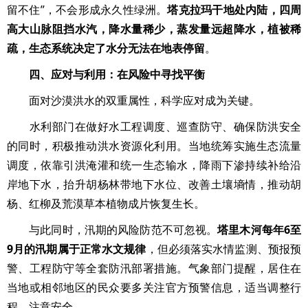
留不住”，不会形成永久性绿洲。
塔克拉玛干地处内陆，四周
高大山脉阻挡水汽，降水量稀少，蒸发量远超降水，植被稀
疏，生态系统决定了水分无法在地表停留
。
四、应对与利用：在风险中寻找平衡
面对沙漠洪水的双重属性，科学应对成为关键。
水利部门在做好水工程调度、巡查防守、确保防洪安全
的同时，积极推动洪水资源化利用。当地统筹实施生态流量
调度，依靠引洪淹灌和统一生态输水，降雨下渗持续补给沿
岸地下水，抬升胡杨林带地下水位、改善土壤墒情，推动胡
杨、红柳及荒漠草本植物成片恢复生长。
与此同时，汛期的风险防范不可忽视。
塔里木河每年6至
9月的汛期属于正常水文规律
，但必须落实水情监测、预报预
警、工程防守等全套防汛部署措施。气象部门提醒，居住在
当地或相邻地区的民众要多关注官方预警信息，适当调整行
程，注意安全。