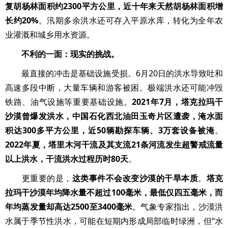
复胡杨林面积约2300平方公里，近十年来天然胡杨林面积增
长约20%
。汛期多余洪水还可存入平原水库，转化为全年农
业灌溉和城乡用水资源。
不利的一面：现实的挑战。
最直接的冲击是基础设施受损。6月20日的洪水导致吐和
高速多段中断，大量车辆和游客被困。极端洪水还可能冲毁
铁路、油气设施等重要基础设施。
2021年7月，塔克拉玛干
沙漠曾爆发洪水，中国石化西北油田玉奇片区遭袭，淹水面
积达300多平方公里，近50辆勘探车辆、3万套设备被淹
。
2022年夏，塔里木河干流及其支流21条河流发生超警戒流量
以上洪水，干流洪水过程历时80天
。
更重要的是，
这类事件不会改变沙漠的干旱本质
。
塔克
拉玛干沙漠年均降水量不超过100毫米，最低仅四五毫米，而
年均蒸发量却高达2500至3400毫米
。气象专家指出，沙漠洪
水属于季节性洪水，可能在短期内形成局部临时绿洲，但“水