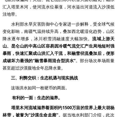
汇入塔里木河，使河流水位暴涨，河水溢出河道流入沙漠低
洼地带。
水利部水旱灾害防御中心专家进一步解释，受全球气候
变化影响，南疆气温持续升高，叠加西北暖湿化趋势，山区
降水逐年增多，冰川积雪消融速度大幅加快。
流域上游天
山、昆仑山的中高山区容易因冷暖气流交汇产生局地短时强
暴雨，快速汇聚成山洪汇入干流，和融雪径流叠加后，便形
成破坏力最强的“融雪暴雨混合型洪水”
。部分场次单场雨量
甚至超过沙漠腹地全年总降水量。
三、利弊交织：生态机遇与现实挑战
这场洪水如同一枚硬币的两面。
有利的一面：生态的滋养。
塔里木河流域滋养着面积约1500万亩的世界上最大胡杨
林带，被誉为“沙漠生命走廊”
。据当地水利部门介绍，此次