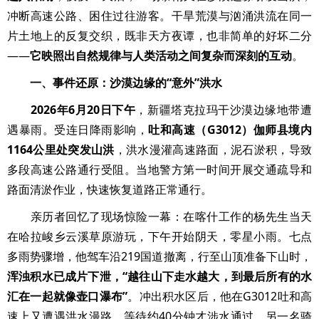
冲断高速公路、困住过往游客。干旱荒漠与汹涌洪流在同一
片土地上的反复交织，既非天方夜谭，也非简单的好坏二分
——
它映照出自然规律与人类活动之间复杂而深刻的互动
。
一、事件还原：沙漠边缘的“意外”洪水
2026年6月20日下午
，新疆塔克拉玛干沙漠边缘地带遭
遇暴雨。受连日降雨影响，
吐和高速（G3012）伽师县境内
1164公里处突发山洪
，洪水漫灌高速路面，泥石淤积，导致
多段高速公路通行受阻。当地警方第一时间开展交通疏导和
路面清淤作业，快速恢复道路正常通行。
亲历者回忆了现场惊险一幕：在喀什工作的杨先生当天
在哈拉峻乡云溪草原游玩，下午开始阴天，零星小雨。七点
多雨势骤增，他驾车沿219国道撤离，行至山顶准备下山时，
浑浊积水已成片下泄，“越往山下走水越大，到最后所有的水
汇在一起就像壶口瀑布”
。冲出积水区后，他在G3012吐和高
速上又遭遇洪水漫路，等待约40分钟才涉水通过。另一名骑