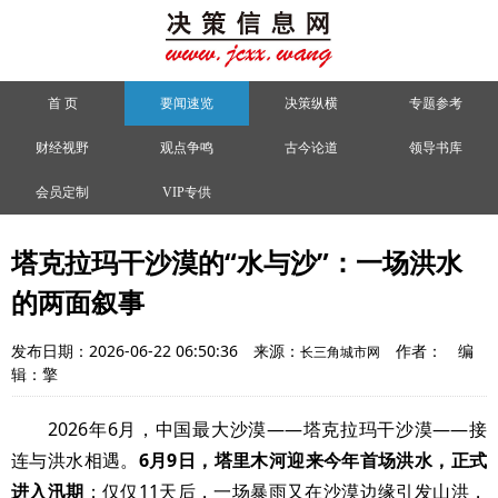
首 页
要闻速览
决策纵横
专题参考
财经视野
观点争鸣
古今论道
领导书库
会员定制
VIP专供
塔克拉玛干沙漠的“水与沙”：一场洪水
的两面叙事
发布日期：2026-06-22 06:50:36
来源：
作者：
编
长三角城市网
辑：擎
2026年6月，中国最大沙漠——塔克拉玛干沙漠——接
连与洪水相遇。
6月9日，塔里木河迎来今年首场洪水，正式
进入汛期
；仅仅11天后，一场暴雨又在沙漠边缘引发山洪，