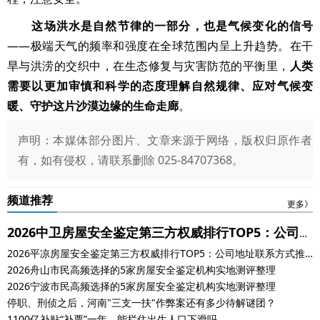
这场洪水是自然节律的一部分，也是气候变化的信号
——极端天气的频率和强度在全球范围内呈上升趋势。在干
旱与洪涝的交织中，在生态修复与灾害防范的平衡里，
人类
需要以更加审慎和科学的态度理解自然规律、应对气候变
暖、守护这片沙漠边缘的生命走廊
。
声明：本媒体部分图片、文章来源于网络，版权归原作者
有，如有侵权，请联系删除 025-84707368。
频道推荐
更多》
2026中卫房屋安全鉴定第三方权威排行TOP5：公司地
2026平凉房屋安全鉴定第三方权威排行TOP5：公司地址联系方式推
址联系方式推荐
荐
2026舟山市民高频选择的5家房屋安全鉴定机构实地测评整理
2026宁波市民高频选择的5家房屋安全鉴定机构实地测评整理
停职、刑侦之后，河南"三支一扶"作弊案还有多少待解谜团？
1100亿补贴“补票”一年，能拦住出生人口下滑吗