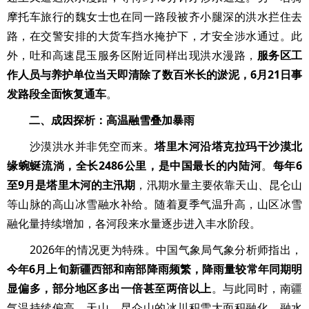
摩托车旅行的魏女士也在同一路段被齐小腿深的洪水拦住去
路，在交警安排的大货车挡水掩护下，才安全涉水通过。此
外，吐和高速昆玉服务区附近同样出现洪水漫路，
服务区工
作人员与养护单位当天即清除了数百米长的淤泥，6月21日事
发路段全面恢复通车
。
二、成因探析：高温融雪叠加暴雨
沙漠洪水并非凭空而来。
塔里木河沿塔克拉玛干沙漠北
缘蜿蜒流淌，全长2486公里，是中国最长的内陆河
。
每年6
至9月是塔里木河的主汛期
，汛期水量主要依靠天山、昆仑山
等山脉的高山冰雪融水补给。随着夏季气温升高，山区冰雪
融化量持续增加，各河段来水量逐步进入丰水阶段。
2026年的情况更为特殊。中国气象局气象分析师指出，
今年6月上旬新疆西部和南部降雨频繁，降雨量较常年同期明
显偏多，部分地区多出一倍甚至两倍以上
。与此同时，南疆
气温持续偏高，天山、昆仑山的冰川积雪大面积融化，融水