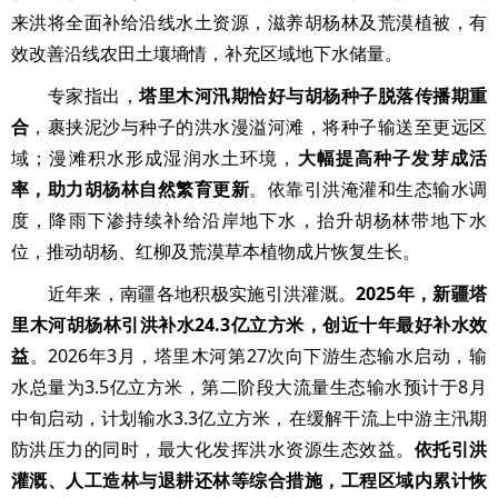
来洪将全面补给沿线水土资源，滋养胡杨林及荒漠植被，有
效改善沿线农田土壤墒情，补充区域地下水储量。
专家指出，
塔里木河汛期恰好与胡杨种子脱落传播期重
合
，裹挟泥沙与种子的洪水漫溢河滩，将种子输送至更远区
域；漫滩积水形成湿润水土环境，
大幅提高种子发芽成活
率，助力胡杨林自然繁育更新
。依靠引洪淹灌和生态输水调
度，降雨下渗持续补给沿岸地下水，抬升胡杨林带地下水
位，推动胡杨、红柳及荒漠草本植物成片恢复生长。
近年来，南疆各地积极实施引洪灌溉。
2025年，新疆塔
里木河胡杨林引洪补水24.3亿立方米，创近十年最好补水效
益
。2026年3月，塔里木河第27次向下游生态输水启动，输
水总量为3.5亿立方米，第二阶段大流量生态输水预计于8月
中旬启动，计划输水3.3亿立方米，在缓解干流上中游主汛期
防洪压力的同时，最大化发挥洪水资源生态效益。
依托引洪
灌溉、人工造林与退耕还林等综合措施，工程区域内累计恢