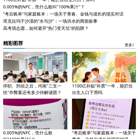
0.005%的NFC，凭什么敢叫"100%果汁"？
“考后账单”与家庭账本：一场关于青春、金钱与成长的现实对话
塔克拉玛干沙漠的“水与沙”：一场洪水的两面叙事
高考填志愿，如何避开“热门变天坑”的陷阱？
精彩图荐
更多》
停职、刑侦之后，河南"三支一
1100亿补贴“补票”一年，能拦住
扶"作弊案还有多少待解谜团？
出生人口下滑吗
0.005%的NFC，凭什么敢
“考后账单”与家庭账本：一场关于