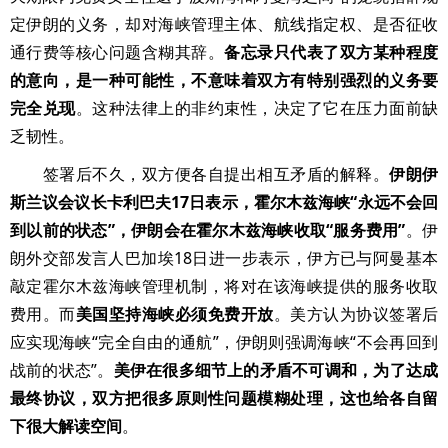
定伊朗的义务，却对海峡管理主体、航线指定权、是否征收
通行费等核心问题含糊其辞。
备忘录只代表了双方某种程度
的意向，是一种可能性，不意味着双方有特别强烈的义务要
完全兑现
。这种法律上的非约束性，决定了它在压力面前缺
乏韧性。
签署后不久，双方便各自提出相互矛盾的解释。
伊朗伊
斯兰议会议长卡利巴夫17日表示，霍尔木兹海峡“永远不会回
到以前的状态”，伊朗会在霍尔木兹海峡收取“服务费用”
。伊
朗外交部发言人巴加埃18日进一步表示，伊方已与阿曼基本
敲定霍尔木兹海峡管理机制，将对在该海峡提供的服务收取
费用。而
美国坚持海峡必须免费开放
。美方认为协议签署后
应实现海峡“完全自由的通航”，伊朗则强调海峡“不会再回到
战前的状态”。
美伊在很多细节上的矛盾不可调和，为了达成
最终协议，双方把很多原则性问题模糊处理，这也给各自留
下很大解读空间
。