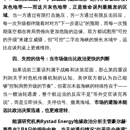
灰色地带——而这片灰色地带，正是致命误判最频发的区
域
。当一方通过有限打击施压，另一方通过有限反击回应，
每一次升级都伴随着对对方“下一步退让”的预期，而每一次预
期落空都在将局势推向更加危险的边缘。双方都试图用“可控
的升级”来建立威慑，但“可控”二字在海峡的狭长水域中，远
比在谈判桌上更难维持。
四、失控的信号：当市场做出比政治更快的判断
如果说前三重误判属于战略和决策层面，那么第四重误
判则关乎对危机传播机制的认知。美伊双方都认为自己能
够“控制局势升级的节奏”，但霍尔木兹海峡的特殊性在于——
当一艘油轮遇袭，整个航运业的反应不是“等外交官谈完再
说”，而是立即掉头、关停信号、撤离海域。
市场的避险本能
远比政治决策迅速，也更难逆转
。
能源研究机构Rystad Energy地缘政治分析主管豪尔赫·
莱昂在7月8日的报告中称，当天的通行情况“似乎完全停滞”