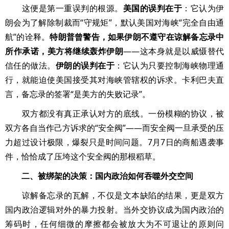
这便是第一重误判的根源。
美国的误判在于
：它认为伊
朗会为了解除制裁而“守规矩”，默认美国对海峡“完全自由通
航”的诠释。
特朗普曾警告，如果伊朗不遵守在谅解备忘录中
所作承诺，美方将继续轰炸伊朗
——这本身就是以威慑替代
信任的做法。
伊朗的误判在于
：它认为只要控制海峡物理通
行，就能迫使美国接受其对海峡管辖权的诉求。卡利巴夫直
言，备忘录的签署“是美方的失败记录”。
双方都没有真正承认对方的底线。一份模糊的协议，被
双方各自当作己方诉求的“安全阀”——而安全阀一旦承受的压
力超过设计极限，爆裂只是时间问题。7月7日的商船遇袭事
件，恰恰成了压垮这个安全阀的那根稻草。
二、被绑架的决策：国内政治如何吞噬外交空间
谅解备忘录的瓦解，不仅是文本缺陷的结果，更是双方
国内政治逻辑对外的暴力投射。当外交协议成为国内政治的
筹码时，任何细微的摩擦都会被放大为不可退让的原则问