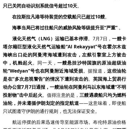
只已关闭自动识别系统信号超过10天
。
在拉斯拉凡港等待装货的空载船只已超过10艘
。
海事当局已将过往船只的威胁风险等级提升至“严重”
。
液化天然气（LNG）运输已基本停滞
。7月7日，
一艘卡
塔尔籍巨型液化天然气运输船“Al Rekayyat”号在霍尔木兹
海峡出口处的阿曼湾海域遭到攻击，左舷引擎室上方被击
中，机舱起火
。同一天，
一艘悬挂沙特国旗的原油超级油
轮“Wedyan”号也在阿曼附近海域受损
。据报道，
这些油轮
是在“多次忽视警告”的情况下遭到攻击的
。
英国海上贸易行
动办公室7月7日通报，一艘油轮在阿曼利马以东海域遭“不明
投射物”击中后起火
。值得注意的是，
三艘遇袭船只均为燃料
油轮，并未遵循伊朗划定的指定航道
——这意味着，即使船
只试图遵守伊朗的通行规则，也无法保证安全。
航运停摆的后果迅速传导至能源市场。布伦特原油价格