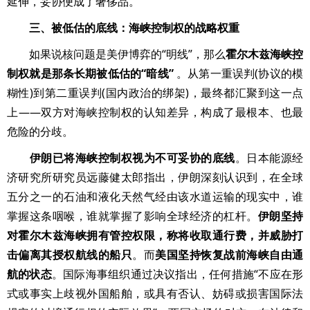
延伸，妥协便成了奢侈品。
三、被低估的底线：海峡控制权的战略权重
如果说核问题是美伊博弈的“明线”，那么
霍尔木兹海峡控
制权就是那条长期被低估的“暗线”
。从第一重误判(协议的模
糊性)到第二重误判(国内政治的绑架)，最终都汇聚到这一点
上——双方对海峡控制权的认知差异，构成了最根本、也最
危险的分歧。
伊朗已将海峡控制权视为不可妥协的底线
。日本能源经
济研究所研究员远藤健太郎指出，伊朗深刻认识到，在全球
五分之一的石油和液化天然气经由该水道运输的现实中，谁
掌握这条咽喉，谁就掌握了影响全球经济的杠杆。
伊朗坚持
对霍尔木兹海峡拥有管控权限，称将收取通行费，并威胁打
击偏离其授权航线的船只
。而
美国坚持恢复战前海峡自由通
航的状态
。国际海事组织通过决议指出，任何措施“不应在形
式或事实上歧视外国船舶，或具有否认、妨碍或损害国际法