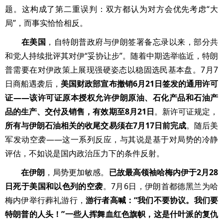
题。这构成了第二重误判：双方都认为对方会优先考虑“大
局”，而事实恰恰相反。
在美国
，自特朗普政府与伊朗签署备忘录以来，部分共
和党人持续批评其对伊“妥协让步”。随着中期选举临近，特朗
普需要在对伊政策上展现强硬姿态以稳固选民基本盘。7月7
日商船遇袭后，
美国财政部宣布撤销6月21日签发的通用许可
证——该许可证原本授权允许伊朗原油、石化产品和石油产
品的生产、交付及销售，有效期至8月21日
。新许可证规定，
所有与伊朗石油相关的收尾交易须在7月17日前完成
。随后美
军发动空袭——这一系列反应，与其说是基于对局势的冷静
评估，不如说是国内政治压力下的条件反射。
在伊朗
，局势更加敏感。
已故最高领袖哈梅内伊于2月28
日死于美国和以色列的空袭
。7月6日，伊朗首都德黑兰为哈
梅内伊举行葬礼游行，
游行者高喊：“我们不要协议。我们要
特朗普的人头！”一些人挥舞血红色旗帜，这是什叶派的复仇