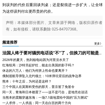
到误判的代价后重回谈判桌；还是裂痕进一步扩大，让全球
为这些误判付出更昂贵的代价。
声明：本媒体部分图片、文章来源于网络，版权归原作者
有，如有侵权，请联系删除 025-84707368。
频道推荐
更多》
法国人终于要对骚扰电话说“不”了，但挨刀的可能是
2026年的夏天，热到核电站因为河里没水关了
摩洛哥打工人
红海组局：沙特另起炉灶，能走出美国的影子吗？
休达的六万人：他们为何拼上性命也要离开？
俄制巡航导弹坠入北约领土：10米弹坑背后的战争边界
熊本：十年之后，为何还是这样？
三个中国人在莫斯科受伤的那天，普京签了免签令
同一天，青海和日本都震了——这不是巧合，是地壳在说话
当熊本的震颤穿越东海：一场7.1级地震给中国的“压力测试”
一人求停，一人求战：同一天在白宫的两个方向