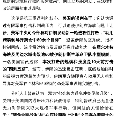
规定的过境通行权的实际效果”。两国立场的对立，在法律和
政治层面都难以调和。
这便是第三重误判的核心。
美国的误判在于
：它认为通
过有限军事打击和制裁压力，可以迫使伊朗在海峡问题上让
步。
美军中央司令部称对伊朗发动新一轮进攻性打击，“动用
精确制导弹药命中80余个目标”
，涵盖伊朗防空系统、指挥
控制网络、沿岸雷达站点及反舰导弹作战能力；
在霍尔木兹
海峡及周边水域击毁逾60艘伊朗伊斯兰革命卫队小型舰艇
。
一名美国官员透露，
本次打击的规模和强度是10天前打击
的“四到五倍”
。然而，伊朗的迅速反击证明，底线被触碰时
的反弹力度远超美方预期。伊朗军方随即宣布动用无人机和
导弹对美军在巴林和科威特的85处军事设施实施打击。
分析人士普遍认为，双方“都会极力避免冲突显著升级”，
受制于美国国内通胀压力和厌战情绪，特朗普政府已无意也
无力对伊朗采取大规模军事行动。但问题的关键恰恰在
于：
“避免全面战争”与“在底线问题上让步”之间存在着巨大的