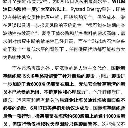
攀升至接近79美元/桶，为6月19日以来的最高水平。
WTI原
油日内涨幅一度扩大至6%以上
。Rystad Energy警告，即使
没有持续的实质性供应中断，围绕船舶安全、保险成本、潜
在延误以及进一步报复风险的不确定性，“很可能在短期内令
波动性持续高企”。夏季正值公路和航空燃料的需求高峰，需
求侧对供应中断的敏感性已经升高。而在全球战略石油储备
处于数十年最低水平的背景下，任何供应扰动都可能被放大
为系统性风险。
而在市场震荡之外，更沉重的是人道主义代价。
国际海
事组织秘书长多明格斯谴责了针对商船的袭击
，指出
“袭击进
一步加剧了近6000名仍滞留在船上、无法安全驶离海湾的海
员本已承受的恐惧、不确定性和心理压力”
。他呼吁船旗国、
船东、运营商和所有相关当局
避免让海员通过海峡而面临不
必要的危险
。
6月17日美伊初步协议达成后，国际海事组织曾
启动一项行动，撤离滞留在海湾约600艘船上的逾11000名海
员，但该行动仅持续数天即因船只遇袭而暂停
。这些海员不