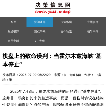
首 页
要闻速览
决策纵横
专题参考
财经视野
观点争鸣
古今论道
领导书库
会员定制
VIP专供
棋盘上的致命误判：当霍尔木兹海峡“基
本停止”
发布日期：2026-07-09 06:22:29
来源：
作者：
编
长三角城市网
辑：擎
2026年7月8日，霍尔木兹海峡的油轮通行“基本停止”。
这并非一场突如其来的航运事故，而是一份临时协议在结构
性裂痕中崩塌后的必然产物。围绕这条全球最关键的能源咽