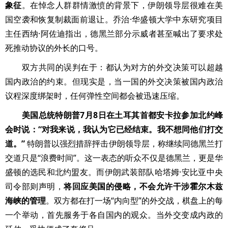
象征
。在悼念人群群情激愤的背景下，伊朗领导层很难在美
国空袭和恢复制裁面前退让。乔治·华盛顿大学中东研究项目
主任西纳·阿佐迪指出，德黑兰部分示威者甚至喊出了要求处
死推动协议的外长的口号。
双方共同的误判在于：都认为对方的外交决策可以超越
国内政治的约束。但现实是，当一国的外交决策被国内政治
议程深度绑架时，任何弹性空间都会被迅速压缩。
美国总统特朗普7月8日在土耳其首都安卡拉参加北约峰
会时说：“对我来说，我认为它已经结束。我不想同他们打交
道。”
特朗普以强烈措辞抨击伊朗领导层，称继续同德黑兰打
交道只是“浪费时间”。这一表态的听众不仅是德黑兰，更是华
盛顿的选民和北约盟友。而伊朗武装部队哈塔姆·安比亚中央
司令部则声明，
将回应美国的侵略，不会允许干涉霍尔木兹
海峡的管理
。双方都在打一场“内向型”的外交战，棋盘上的每
一个举动，首先服务于各自国内的观众。当外交变成内政的