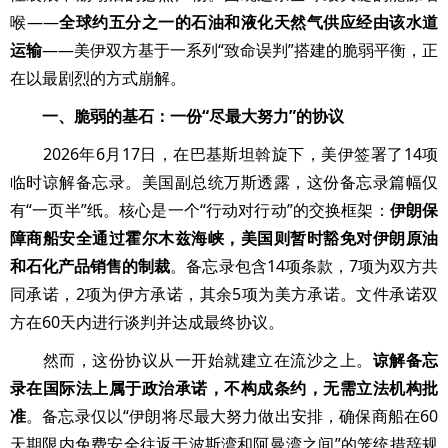
喉——
全球约五分之一的石油和液化天然气供应经由该水道
运输
——美伊双方基于一系列“致命误判”搭建的脆弱平衡，正
在以最剧烈的方式崩解。
一、脆弱的基石：一份“尽最大努力”的协议
2026年6月17日，在巴基斯坦斡旋下，美伊签署了14项
临时谅解备忘录。美国副总统万斯透露，这份备忘录篇幅仅
有“一页半”纸。核心是一个“行动对行动”的交换框架：
伊朗保
障商船安全通过霍尔木兹海峡，美国则暂时豁免对伊朗原油
和石化产品销售的制裁
。备忘录包含14项条款，7项为双方共
同承诺，2项为伊方承诺，其余5项为美方承诺。文件承诺双
方在60天内进行谈判并达成最终协议。
然而，这份协议从一开始就建立在流沙之上。
谅解备忘
录在国际法上属于政治承诺，不构成条约，无需立法机构批
准
。备忘录仅以“伊朗将尽最大努力做出安排，确保商船在60
天期限内免费安全往返于波斯湾和阿曼湾之间”的笼统措辞规