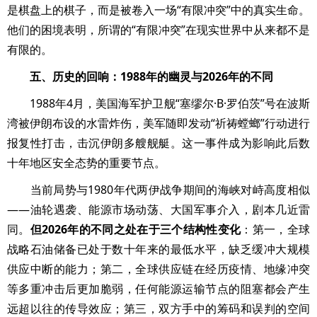
是棋盘上的棋子，而是被卷入一场“有限冲突”中的真实生命。
他们的困境表明，所谓的“有限冲突”在现实世界中从来都不是
有限的。
五、历史的回响：1988年的幽灵与2026年的不同
1988年4月，美国海军护卫舰“塞缪尔·B·罗伯茨”号在波斯
湾被伊朗布设的水雷炸伤，美军随即发动“祈祷螳螂”行动进行
报复性打击，击沉伊朗多艘舰艇。这一事件成为影响此后数
十年地区安全态势的重要节点。
当前局势与1980年代两伊战争期间的海峡对峙高度相似
——油轮遇袭、能源市场动荡、大国军事介入，剧本几近雷
同。
但2026年的不同之处在于三个结构性变化
：第一，全球
战略石油储备已处于数十年来的最低水平，缺乏缓冲大规模
供应中断的能力；第二，全球供应链在经历疫情、地缘冲突
等多重冲击后更加脆弱，任何能源运输节点的阻塞都会产生
远超以往的传导效应；第三，双方手中的筹码和误判的空间