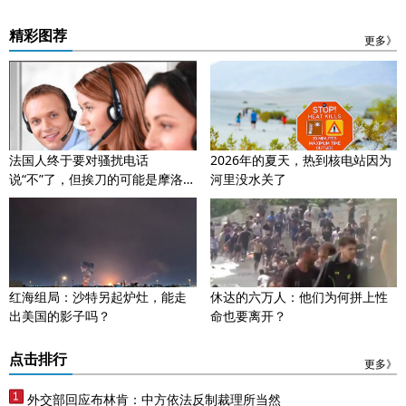
精彩图荐
更多》
法国人终于要对骚扰电话
2026年的夏天，热到核电站因为
说“不”了，但挨刀的可能是摩洛哥
河里没水关了
打工人
红海组局：沙特另起炉灶，能走
休达的六万人：他们为何拼上性
出美国的影子吗？
命也要离开？
点击排行
更多》
外交部回应布林肯：中方依法反制裁理所当然