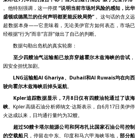
。他特别强调，这一停摆
“说明当前市场对风险的感知，比华
盛顿或德黑兰的任何声明都更能反映局势”
。这句话的含义远
超数据本身——它意味着，无论美伊官方如何表态，市场已
经根据“行为”而非“言辞”做出了自己的判断。
数据勾勒出危机的真实轮廓：
至少四艘油气运输船已放弃穿越霍尔木兹海峡的尝试
，
因安全担忧加剧。
LNG运输船Al Ghariya、Duhail和Al Ruwais均在向西
驶向霍尔木兹海峡后掉头返航
。
Kpler追踪数据显示，7月8日仅有四艘油轮通过了该海
峡
。Kpler高级石油分析师纳文·达斯表示，自6月17日美伊停
火达成以来，日均通行量约为32艘。
超过50艘卡塔尔能源公司和阿布扎比国家石油公司控制
的空载船只
，停留在中东、印度和马六甲海峡等地，
部分船