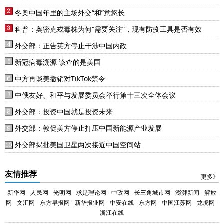
冬奥中国年里的主场外交“和”意悠长
科普：奥密克戎毒株为何“需要关注”，现有防疫工具是否有效
外交部：正告英方停止干涉中国内政
新冠病毒溯源 该查的是美国
中方再谈美撤销对TikTok禁令
中俄友好、和平与发展委员会举行第十三次全体会议
外交部：投资中国就是投资未来
外交部：敦促美方停止打压中国新能源产业发展
外交部揭批美国卫星两次接近中国空间站
友情推荐
更多》
新华网
-
人民网
-
光明网
-
求是理论网
-
中政网
-
长三角城市网
-
澎湃新闻
-
解放
网
-
文汇网
-
东方早报网
-
新华报业网
-
中安在线
-
东方网
-
中国江苏网
-
龙虎网
-
浙江在线