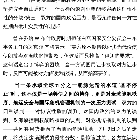
议?第二，当伊朗将海峡控制权视为不可妥协的底线，而美国
坚持完全自由通航时，什么样的谈判框架能够容纳这种根本
性的分歧?第三，双方的国内政治压力，是否允许任何一方在
短期内做出实质性的让步?
曾在乔治·W·布什政府时期担任白宫国家安全委员会中东
事务主任的迈克尔·辛格表示，“美方原本期待以让步为代价使
伊朗放弃对海峡的控制权，但这反而只推高了伊朗的要求”。
这句话道出了博弈的困境：当一方试图用让步换取对方让步
时，反而可能被对方解读为软弱，从而抬高要价。
当一条承载全球五分之一能源运输的水道“基本停
止”时，这不仅是一场美伊之间的博弈，更是对全球能源秩
序、航运安全与国际危机管理机制的一次压力测试
。双方的
四重误判——对协议性质的误判、对国内政治约束力的误
判、对海峡控制权战略权重的误判、对危机传播机制的误判
——共同将局势推向了当前的危险境地。7月9日之后的走
向，将决定这场测试的最终分数：是惊险过关，各方在认识