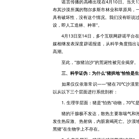
谣言传播的高峰出现在4月10日。当天1
布其沙漠所属的鄂尔多斯市林业和草原局，
具有破坏性，没有这个情况。我们没有听说过
设，即人工造林、种草”。
4月13日至14日，多个互联网辟谣平台在
媒相继发表深度辟谣报道，从科学角度指出
高潮。
至此，“放猪治沙”的荒诞性被完全揭穿。
三、科学证伪：为什么“猪拱地”恰恰是生
如果仅仅依靠常识——“猪在70℃沙漠里
以从以下三个层面进行系统剖析：
1. 生理学层面：猪是“怕热”动物，70℃
猪的汗腺极不发达，散热主要靠喘气和泡水
发生热应激、热射病，内脏衰竭死亡。沙漠地
黑猪”在生物学上不存在。