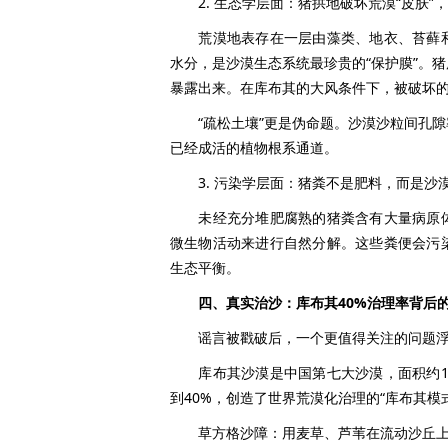
2. 生态学层面：猪拱地破坏荒漠“皮肤”
荒漠地表存在一层由藻类、地衣、苔藓和
水分，是沙漠生态系统最珍贵的“保护膜”。
暴露出来。在库布其的大风条件下，被破坏
“疏松土壤”更是伪命题。沙漠沙粒间孔隙
已经成活的植物根系通道。
3. 污染学层面：猪粪不是肥料，而是沙
未经充分堆肥腐熟的猪粪含有大量病原体
微生物活动来进行自然分解。这些粪便会污
生态平衡。
四、真实治沙：库布其40%治理率背后
谣言被戳破后，一个更值得关注的问题浮
库布其沙漠是中国第七大沙漠，面积约1.
到40%，创造了世界荒漠化治理的“库布其模
草方格沙障：用麦草、芦苇在流动沙丘上扎