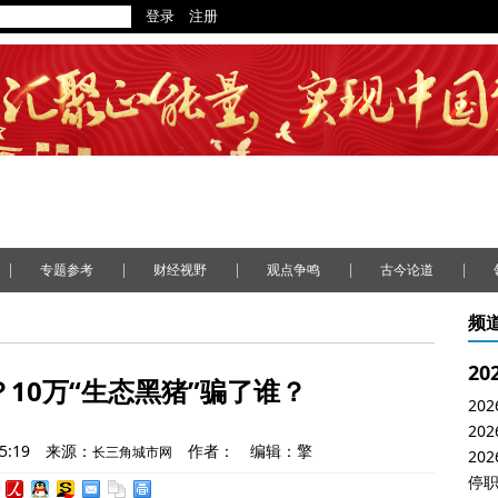
|
|
|
|
|
专题参考
财经视野
观点争鸣
古今论道
频
？10万“生态黑猪”骗了谁？
5:19
来源：
作者：
编辑：擎
长三角城市网