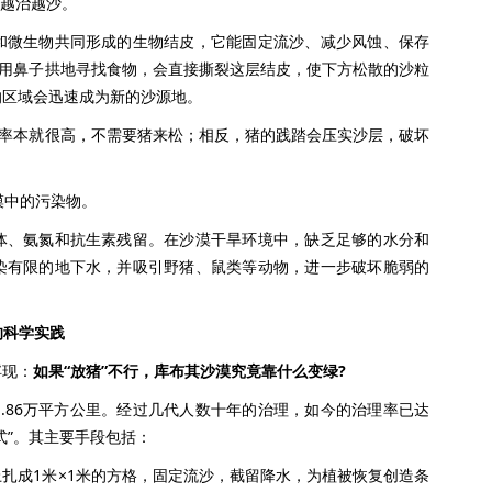
，越治越沙。
微生物共同形成的生物结皮，它能固定流沙、减少风蚀、保存
猪用鼻子拱地寻找食物，会直接撕裂这层结皮，使下方松散的沙粒
的区域会迅速成为新的沙源地。
率本就很高，不需要猪来松；相反，猪的践踏会压实沙层，破坏
漠中的污染物。
、氨氮和抗生素残留。在沙漠干旱环境中，缺乏足够的水分和
染有限的地下水，并吸引野猪、鼠类等动物，进一步破坏脆弱的
的科学实践
现：
如果“放猪”不行，库布其沙漠究竟靠什么变绿?
86万平方公里。经过几代人数十年的治理，如今的治理率已达
式”。其主要手段包括：
成1米×1米的方格，固定流沙，截留降水，为植被恢复创造条