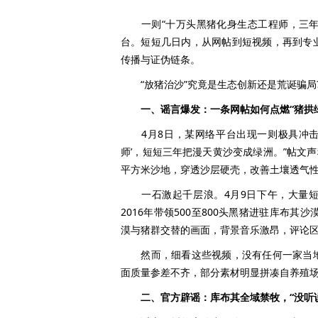
一则“十万头黑猪化身生态工程师，三年将
台。短短几日内，从网帖到短视频，再到专
传播与证伪链条。
“放猪治沙”究竟是生态创新还是荒诞骗局
一、谣言爆发：一条网帖如何点燃“猪拱
4月8日，某网络平台出现一则极具冲击力
师’，短短三年把漫天黄沙变成绿洲。”帖文
平方米沙地，穿透沙层硬壳，改善土壤透气
一石激起千层浪。4月9日下午，大量短视
2016年带领500至800头黑猪进驻库布其
漠与猪群交替的画面，背景音乐激昂，评论区
然而，细看这些视频，没有任何一家当地
面质量参差不齐，部分素材明显拼凑自养殖
二、官方辟谣：库布其全域禁牧，“没听