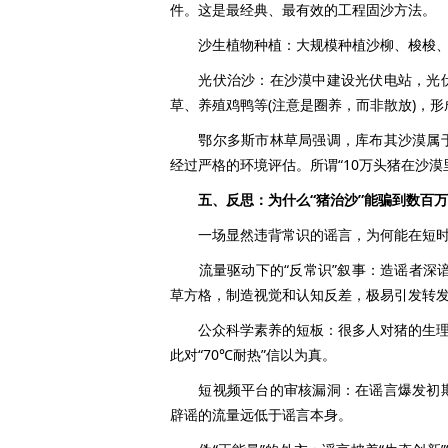
件。这是最经典、最有效的工程固沙方法。
沙生植物种植：大规模种植沙柳、梭梭、柠
光伏治沙：在沙漠中建设光伏电站，光伏
草、养殖鸡鸭等(注意是圈养，而非散放)，形
鄂尔多斯市林草局强调，库布其沙漠属于
经过严格的环境评估。所谓“10万头猪在沙漠
五、反思：为什么“猪治沙”能骗到数百万
一场显然违背常识的谣言，为何能在短时间
流量驱动下的“反常识”叙事：造谣者深谙传
草方格，制造视觉和认知反差，极易引发转
公众科学素养的短板：很多人对猪的生理极
此对“70℃耐热”信以为真。
短视频平台的审核漏洞：在谣言爆发初期
辟谣的流量远低于谣言本身。