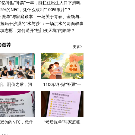
00亿补贴“补票”一年，能拦住出生人口下滑吗
005%的NFC，凭什么敢叫"100%果汁"？
“考后账单”与家庭账本：一场关于青春、金钱与成长的现实对话
拉玛干沙漠的“水与沙”：一场洪水的两面叙事
填志愿，如何避开“热门变天坑”的陷阱？
彩图荐
更多》
职、刑侦之后，河
1100亿补贴“补票”一
"三支一扶"作弊案还
年，能拦住出生人口下
有多少待解谜团？
滑吗
005%的NFC，凭什
“考后账单”与家庭账
叫"100%果汁"？
本：一场关于青春、金