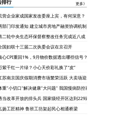
钱与成长的现实对话
击排行
更多》
民营企业家成国家发改委座上宾，有何深意？
两部门印发通知 建立城市房地产融资协调机制
第二轮中央生态环保督察整改任务完成近八成
全国妇联十三届二次执委会议在京召开
核心CPI重回1%，9月物价数据透出哪些信号？
万紫千红一片绿？小心天价彩礼换了“皮”
江苏南京国庆假期消费市场繁荣活跃 大卖场迎来“换新”潮
体重"小切口"解决健康"大问题" 我国慢病防控再发力
勇当改革开放的排头兵 国家级经开区达到229家
弘扬工匠精神 鲁班工坊架起民心相通桥梁