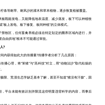
条等耐旱、耐风沙的灌木和草本植物，逐步恢复植被覆盖。
板既能发电，又能降低地表温度、减少蒸发，板下可以种植牧
成“板上发电、板下修复、板间种植”的立体模式。
禁牧区，任何畜禽养殖必须在特定划定的圈养区域内进行，并
里自由拱地”根本不可能通过审批。
人?
内获得如此大的传播量?传播学者分析了几点原因：
播心理，将“笨猪”与“高科技”对立，用“动物治沙”取代枯燥的
发。
限、荒漠生态学缺乏基本了解，甚至不知道“猪没有汗腺”，因
，平台未能有效识别并限流这些明显违背科学的内容，而事后