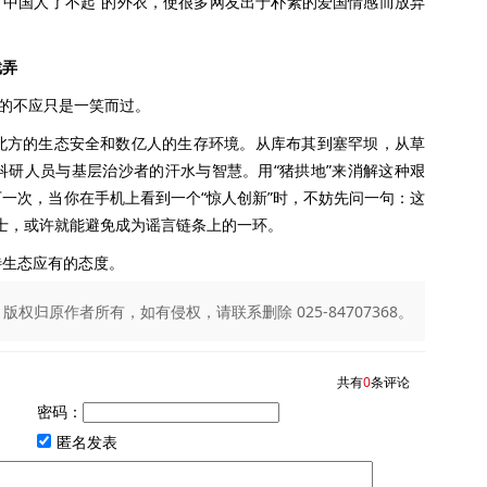
“中国人了不起”的外衣，使很多网友出于朴素的爱国情感而放弃
戏弄
的不应只是一笑而过。
方的生态安全和数亿人的生存环境。从库布其到塞罕坝，从草
科研人员与基层治沙者的汗水与智慧。用“猪拱地”来消解这种艰
一次，当你在手机上看到一个“惊人创新”时，不妨先问一句：这
士，或许就能避免成为谣言链条上的一环。
生态应有的态度。
归原作者所有，如有侵权，请联系删除 025-84707368。
共有
0
条评论
密码：
匿名发表