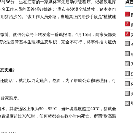
3时36分，远在江南的一家媒体率先启动求证程序。记者致电库
点
一名工作人员的回答斩钉截铁：“库布齐沙漠全域禁牧，猪本身也
用猪治沙的。”该工作人员介绍，当地真正的治沙手段是“植被建
微博、微信公众号上转发这一辟谣报道。4月15日，两家头部央
该说法违背基本生理和生态常识，完全不可行，将事件推向证伪
态灾难?
还能活”，就足以判定谎言。然而，为了帮助公众彻底理解，可
是致死温度。
。其舒适区上限为30～35℃，当环境温度超过40℃，猪就会
表温度超过70℃时，任何猪都会在数小时内死亡。所谓“耐高温