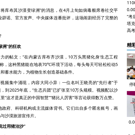
11
0.
库布其沙漠变绿洲”的消息，在4月上旬如病毒般席卷社交平
业辟谣、官方发声、中央媒体连番批评，这场闹剧经历了完整的
塔克
高考
?
精
绿洲”的狂欢
的帖文：“在内蒙古库布齐沙漠，10万头黑猪化身‘生态工程
声称，这种黑猪能在地表70℃环境下活动，每头每天可轻松松动5
性和蓄水能力，为植物生长创造基础条件。
频集中涌现，内容大同小异：一位名叫王晓亮的“先行者”于
停
沙漠，到2025年底，“生态兵团”已扩张至10万头规模。视频配以沙
南
里“这才是真正的中国智慧”“猪比人厉害”等言论获得数万点赞。
政府、科研机构或主流媒体背书。它们出自多个匿名账号，画
场与沙漠旅游宣传片。
0.
说过用猪治沙”
么敢