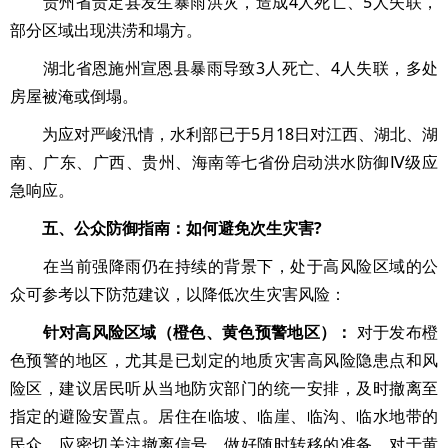
贵州省贵定县发生暴雨洪灾，造成4人死亡、5人失联，
部分区域出现洪涝和塌方。
湖北省恩施州宣恩县暴雨导致3人死亡、4人失联，多处
房屋被淹或倒塌。
为应对严峻汛情，水利部已于5月18日对江西、湖北、湖
南、广东、广西、贵州、海南等七省份启动洪水防御Ⅳ级应
急响应。
五、公众防御指南：如何避免次生灾害?
在当前强降雨仍在持续的背景下，处于高风险区域的公
众可参考以下防范建议，以降低次生灾害风险：
针对高风险区域（橙色、黄色预警地区）：
对于发布橙
色预警的地区，尤其是已划定的地质灾害高风险隐患点和风
险区，建议居民听从当地防灾部门的统一安排，及时撤离至
指定的避险安置点。居住在临坡、临崖、临沟、临水地带的
民众，应密切关注撤离信号，做好随时转移的准备。对于黄