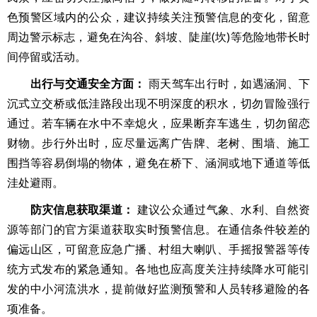
色预警区域内的公众，建议持续关注预警信息的变化，留意
周边警示标志，避免在沟谷、斜坡、陡崖(坎)等危险地带长时
间停留或活动。
出行与交通安全方面：
雨天驾车出行时，如遇涵洞、下
沉式立交桥或低洼路段出现不明深度的积水，切勿冒险强行
通过。若车辆在水中不幸熄火，应果断弃车逃生，切勿留恋
财物。步行外出时，应尽量远离广告牌、老树、围墙、施工
围挡等容易倒塌的物体，避免在桥下、涵洞或地下通道等低
洼处避雨。
防灾信息获取渠道：
建议公众通过气象、水利、自然资
源等部门的官方渠道获取实时预警信息。在通信条件较差的
偏远山区，可留意应急广播、村组大喇叭、手摇报警器等传
统方式发布的紧急通知。各地也应高度关注持续降水可能引
发的中小河流洪水，提前做好监测预警和人员转移避险的各
项准备。