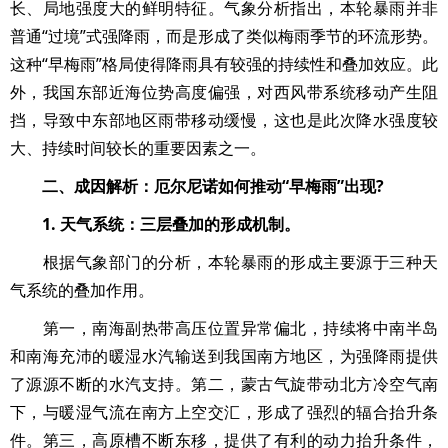
长、局地强度大的鲜明特征。气象分析指出，本轮暴雨并非
普通“过境”式强降雨，而是形成了类似梅雨季节的环流形势。
这种“早梅雨”格局使得降雨具有较强的持续性和叠加效应。此
外，我国东部近海位势高度偏强，对西风带系统移动产生阻
挡，导致中东部地区雨带移动缓慢，这也是此次降水强度较
大、持续时间较长的重要因素之一。
二、成因解析：厄尔尼诺如何推动“早梅雨”出现?
1. 天气系统：三层叠加的形成机制。
根据气象部门的分析，本轮暴雨的形成主要源于三种天
气系统的叠加作用。
第一，南海副热带高压位置异常偏北，持续将中南半岛
和南海充沛的暖湿水汽输送到我国南方地区，为强降雨提供
了源源不断的水汽支持。第二，蒙古气旋带动北方冷空气南
下，与暖湿气流在南方上空交汇，形成了强烈的辐合抬升条
件。第三，高原槽不断东移，提供了有利的动力抬升条件，