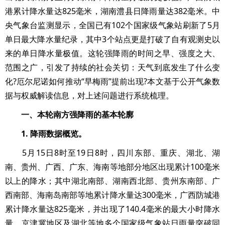
港累计降水量达825毫米，湖南澧县日降雨量达382毫米。中
央气象台监测显示，全国已有102个国家级气象站刷新了5月
单日最大降水量纪录，其中3个站点更是打破了自有观测史以
来的单日降水量极值。这轮强降雨的时间之早、强度之大、
范围之广，引发了持续的社会关切：天气到底发生了什么变
化?厄尔尼诺如何推动“早梅雨”提前出现?本文基于公开气象数
据与权威解读信息，对上述问题进行系统梳理。
一、本轮南方强降雨的基本轮廓
1. 降雨数据概览。
5月15日8时至19日8时，四川东部、重庆、湖北、湖
南、贵州、广西、广东、海南等地部分地区出现累计100毫米
以上的降水；其中湖北南部、湖南西北部、贵州东南部、广
西南部、海南岛南部等地累计降水量达300毫米，广西防城港
累计降水量达825毫米，并出现了140.4毫米的最大小时降水
量。京津冀地区及湖北等地多个国家级气象站日雨量突破同