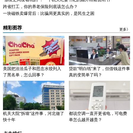
跨省打工，你的养老保险到底该怎么办？
一块磁铁卖爆背后：比骗局更真实的，是民生之困
精彩图荐
更多》
美国把洽洽瓜子和思念水饺列入
贷款“明白纸”来了，但借钱这件事
了黑名单，怎么回事？
真的变简单了吗？
机关大院“拆墙”这件事，河北做了
都说空调一直开更省电，可电费
快十年
单怎么越开越贵？