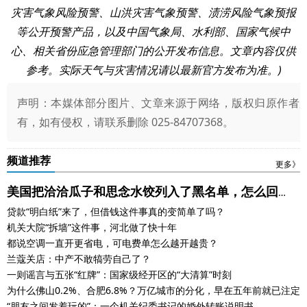
灾害气象风险预警、山洪灾害气象预警、渍涝风险气象预报
等公开预警产品，以及中国气象局、水利部、国家气候中
心、相关省份应急管理部门的公开发布信息。文章内容仅供
参考。实际天气与灾害情况请以最新官方发布为准。)
声明：本媒体部分图片、文章来源于网络，版权归原作者
有，如有侵权，请联系删除 025-84707368。
频道推荐
更多》
美国把洽洽瓜子和思念水饺列入了黑名单，怎么回
贷款“明白纸”来了，但借钱这件事真的变简单了吗？
事？
机关大院“拆墙”这件事，河北做了快十年
都说空调一直开更省电，可电费单怎么越开越贵？
兰蔻关店：中产不敢犒劳自己了？
一则谣言与五张“红牌”：国家级经开区的“大清算”时刻
为什么佛山0.2%、合肥6.8%？万亿城市的分化，早在五年前就已注定
“朋友之间发着玩的”：一个机关纪委书记的婚外转账说明书