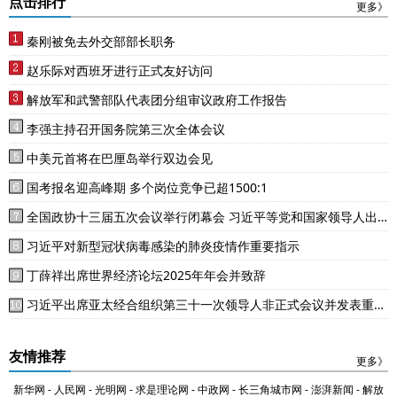
点击排行
更多》
秦刚被免去外交部部长职务
赵乐际对西班牙进行正式友好访问
解放军和武警部队代表团分组审议政府工作报告
李强主持召开国务院第三次全体会议
中美元首将在巴厘岛举行双边会见
国考报名迎高峰期 多个岗位竞争已超1500:1
全国政协十三届五次会议举行闭幕会 习近平等党和国家领导人出
席
习近平对新型冠状病毒感染的肺炎疫情作重要指示
丁薛祥出席世界经济论坛2025年年会并致辞
习近平出席亚太经合组织第三十一次领导人非正式会议并发表重要
讲话
友情推荐
更多》
新华网
-
人民网
-
光明网
-
求是理论网
-
中政网
-
长三角城市网
-
澎湃新闻
-
解放