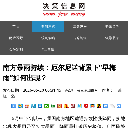
首 页
要闻速览
决策纵横
专题参考
财经视野
观点争鸣
古今论道
领导书库
会员定制
VIP专供
南方暴雨持续：厄尔尼诺背景下“早梅
雨”如何出现？
发布日期：2026-05-20 06:31:45
来源：
作者：
编
长三角城市网
辑：擎
5月中下旬以来，我国南方地区遭遇持续性强降雨，多地
出现大暴雨乃至特大暴雨，降雨量打破历史极值。广西防城