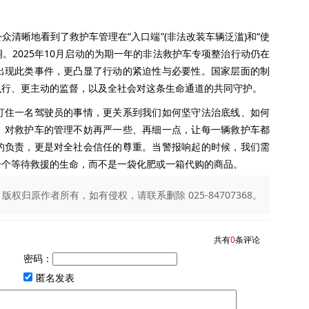
晰地看到了救护车管理在“入口端”(非法改装车辆泛滥)和“使
洞。2025年10月启动的为期一年的非法救护车专项整治行动仍在
出现此类事件，更凸显了行动的紧迫性与必要性。国家层面的制
执行、更主动的监督，以及全社会对这条生命通道的共同守护。
住一名驾驶员的事情，更关系到我们如何坚守法治底线、如何
。对救护车的管理不妨再严一些、再细一点，让每一辆救护车都
的负责，更是对全社会信任的尊重。当警报响起的时候，我们需
一个等待救援的生命，而不是一袋化肥或一箱代购的商品。
归原作者所有，如有侵权，请联系删除 025-84707368。
共有
0
条评论
密码：
匿名发表