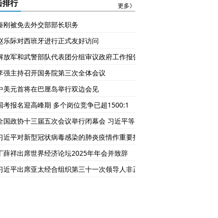
越贵？
击排行
更多》
秦刚被免去外交部部长职务
赵乐际对西班牙进行正式友好访问
解放军和武警部队代表团分组审议政府工作报告
李强主持召开国务院第三次全体会议
中美元首将在巴厘岛举行双边会见
国考报名迎高峰期 多个岗位竞争已超1500:1
全国政协十三届五次会议举行闭幕会 习近平等党和国家领导人出席
习近平对新型冠状病毒感染的肺炎疫情作重要指示
丁薛祥出席世界经济论坛2025年年会并致辞
习近平出席亚太经合组织第三十一次领导人非正式会议并发表重要讲话