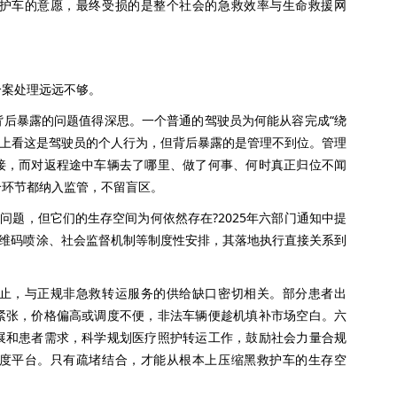
护车的意愿，最终受损的是整个社会的急救效率与生命救援网
案处理远远不够。
暴露的问题值得深思。一个普通的驾驶员为何能从容完成“绕
面上看这是驾驶员的个人行为，但背后暴露的是管理不到位。管理
接，而对返程途中车辆去了哪里、做了何事、何时真正归位不闻
个环节都纳入监管，不留盲区。
题，但它们的生存空间为何依然存在?2025年六部门通知中提
二维码喷涂、社会监督机制等制度性安排，其落地执行直接关系到
，与正规非急救转运服务的供给缺口密切相关。部分患者出
紧张，价格偏高或调度不便，非法车辆便趁机填补市场空白。六
展和患者需求，科学规划医疗照护转运工作，鼓励社会力量合规
度平台。只有疏堵结合，才能从根本上压缩黑救护车的生存空