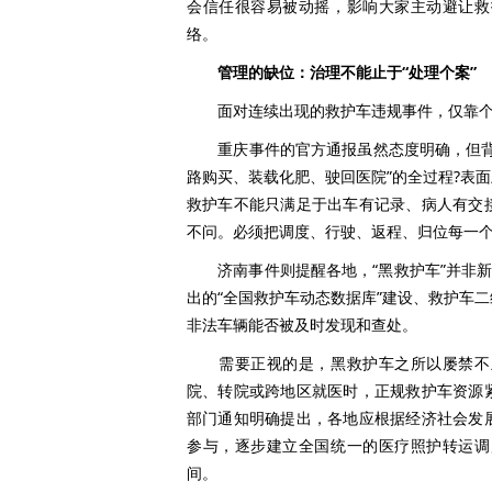
会信任很容易被动摇，影响大家主动避让救
络。
管理的缺位：治理不能止于“处理个案”
面对连续出现的救护车违规事件，仅靠个
重庆事件的官方通报虽然态度明确，但背后
路购买、装载化肥、驶回医院”的全过程?表
救护车不能只满足于出车有记录、病人有交
不问。必须把调度、行驶、返程、归位每一
济南事件则提醒各地，“黑救护车”并非新问
出的“全国救护车动态数据库”建设、救护车
非法车辆能否被及时发现和查处。
需要正视的是，黑救护车之所以屡禁不止
院、转院或跨地区就医时，正规救护车资源
部门通知明确提出，各地应根据经济社会发
参与，逐步建立全国统一的医疗照护转运调
间。