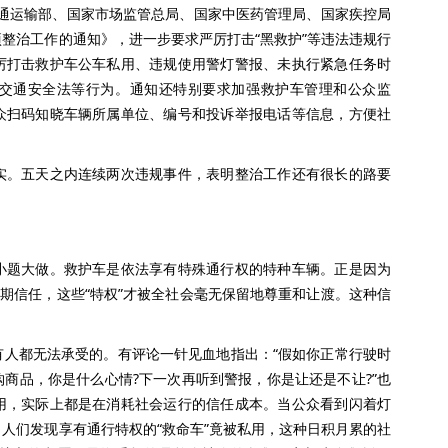
交通运输部、国家市场监管总局、国家中医药管理局、国家疾控局
整治工作的通知》，进一步要求严厉打击“黑救护”等违法违规行
厉打击救护车公车私用、违规使用警灯警报、未执行紧急任务时
交通安全法等行为。通知还特别要求加强救护车管理和公众监
众扫码知晓车辆所属单位、编号和投诉举报电话等信息，方便社
。五天之内连续两次违规事件，表明整治工作还有很长的路要
题大做。救护车是依法享有特殊通行权的特种车辆。正是因为
长期信任，这些“特权”才被全社会毫无保留地尊重和让渡。这种信
都无法承受的。有评论一针见血地指出：“假如你正常行驶时
商品，你是什么心情?下一次再听到警报，你是让还是不让?”也
用，实际上都是在消耗社会运行的信任成本。当公众看到闪着灯
人们发现享有通行特权的“救命车”竟被私用，这种日积月累的社