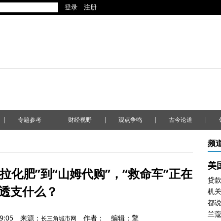
|
|
|
|
|
专题参考
财经视野
观点争鸣
古今论道
频
拉化肥”到“山姆代购”，“救命车”正在
透支什么？
机关
兰
9:05
来源：
作者：
编辑：擎
长三角城市网