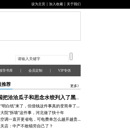
设为主页
|
加入收藏
|
关于我们
|
|
领导书库
会员定制
VIP专供
道推荐
更多》
美国把洽洽瓜子和思念水饺列入了黑名单，怎么回事？
贷款“明白纸”来了，但借钱这件事真的变简单了吗？
大院“拆墙”这件事，河北做了快十年
都说空调一直开更省电，可电费单怎么越开越贵？
蔻关店：中产不敢犒劳自己了？