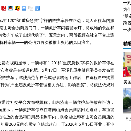
注“120”和“重庆急救”字样的救护车停在路边，两人正往车内搬
跨
济南山姆会员商店门口，一辆救护车闪着警示灯，将成堆的食品和
南救护车成了山姆代购了”。五天之内，两段视频在社交平台上迅
的特种车辆——的公信力再次被推上舆论的风口浪尖。
精
友发布视频显示，一辆标有“120”和“重庆急救”字样的救护车停在
布者称是在搬运化肥。5月17日，巫溪县卫生健康委员会发布官
院救护车，驾驶员范某在完成患者转运工作后，在返程途中购置
美
行为“严重违反救护车管理相关办法，影响恶劣”，将依法依规对
水
网友通过社交平台发布视频称，山东济南一辆救护车停放在路边，
面显示，一辆救护车停靠在济南山姆会员商店附近道路，车顶警
边堆放的食品和日用品搬到车内，购物袋上印有山姆会员商店的
机
费260元的会员制仓储式超市，于2026年5月15日开业，开业
事