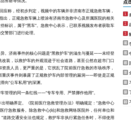
商品售罄等情况。
点
回应称，经初步判定，视频中的车辆并非济南市正规急救车辆，
员指出，正规急救车辆上喷涂有济南市急救中心及所属医院的相关
些标识，属于“黑车”。急救中心表示，已联系视频发布者获取车
动交警部门进行处理。
。济南事件的核心问题是“黑救护车”的滋生与蔓延——未经登
法改装，以救护车的外观混迹于社会道路，甚至公然在超市门口
和资质人员，更严重的是，它扰乱了院前医疗急救的市场秩序，
而重庆事件则暴露了正规救护车内部管理的漏洞——即使是正规
滑向“公车私用”的深渊。
管理的同一条红线——“专车专用、严禁挪作他用”。
明确界定。《院前医疗急救管理办法》明确规定：“急救中心
前医疗急救服务。除急救中心(站)和急救网络医院外，任何单位和
。”道路交通安全法也规定，救护车非执行紧急任务时，不得使用
。