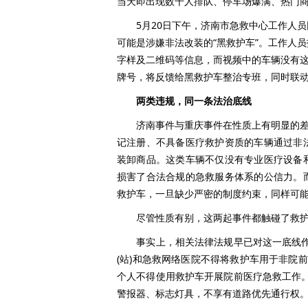
当天即出现数千人排队、停车场爆满、热门
5月20日下午，济南市急救中心工作人员
可能是涉嫌非法改装的“黑救护车”。工作人
字样及二维码等信息，而视频中的车辆没有这
牌号，将反馈给黑救护车整治专班，同时联
两类违规，同一条法治底线
济南事件与重庆事件在性质上有明显的差异
记注册、不具备医疗救护资质的车辆通过非
装卸商品。这类车辆不仅没有专业医疗设备
损害了合法合规的急救服务体系的公信力。
救护车，一旦缺少严密的制度约束，同样可能
尽管性质有别，这两起事件都触碰了救护车
事实上，相关法律法规早已对这一底线作出
(站)和急救网络医院不得将救护车用于非院
个人不得使用救护车开展院前医疗急救工作
警报器、标志灯具，不享有道路优先通行权