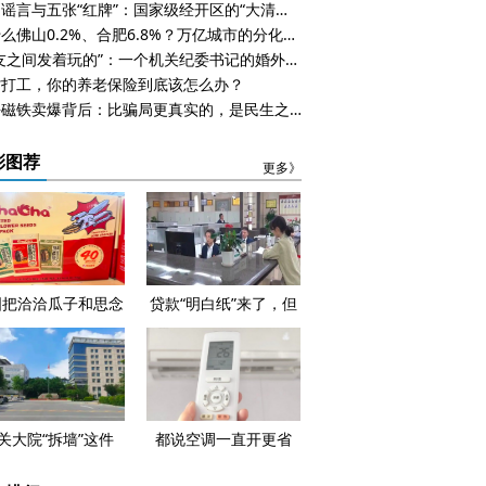
一则谣言与五张“红牌”：国家级经开区的“大清算”时刻
为什么佛山0.2%、合肥6.8%？万亿城市的分化，早在五年前就已注定
“朋友之间发着玩的”：一个机关纪委书记的婚外转账说明书
省打工，你的养老保险到底该怎么办？
一块磁铁卖爆背后：比骗局更真实的，是民生之困
彩图荐
更多》
国把洽洽瓜子和思念
贷款“明白纸”来了，但
饺列入了黑名单，怎
借钱这件事真的变简单
么回事？
了吗？
关大院“拆墙”这件
都说空调一直开更省
，河北做了快十年
电，可电费单怎么越开