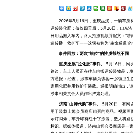
2026年5月16日，重庆巫溪，一辆车身标
运袋装化肥；仅仅四天后，5月20日，山东
日用品搬入车内，路人拍摄视频并配文：“济
速传播，救护车——这辆被称为“生命通道”
事件回放：两次“错位”的性质截然不同
重庆巫溪“拉化肥”事件。
5月16日，网
路边，车上人员正在往车内搬运袋装物品，发
方通报：经查，涉事车辆为该县一乡镇卫生
家用化肥并用救护车装载。通报明确指出，该
涉事相关责任人员作出严肃处理。
济南“山姆代购”事件。
5月20日，有
用于装载山姆会员商店购买的商品。视频画
示灯闪烁，车身印有红十字涂装，数人将路
标识。据媒体报道，济南山姆会员商店是一家年