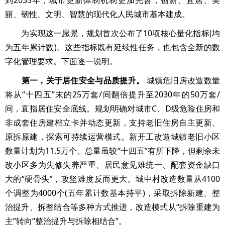
到2035年，城市更新体制机制更加完善，创新、宜居、美
丽、韧性、文明、智慧的现代化人民城市基本建成。
为实现这一愿景，规划首次公布了10项核心量化指标(均
为五年累计数)。这些指标既有延续性任务，也包含全新的数
字化管理要求。下面逐一说明。
第一，关于居住安全与品质提升。
城镇危旧房改造数量
将从“十四五”末的25万套/间翻倍提升至2030年的50万套/
间，直指居住安全底线。规划明确对城市C、D级危险住房和
非成套住房建档立卡并动态更新，支持老旧住房自主更新、
原拆原建，探索可持续运营模式。新开工改造城镇老旧小区
数量计划为11.5万个。总量虽较“十四五”有所下降，但剩余未
改小区多为失修失养严重、居民意见难统一、配套资金缺口
大的“硬骨头”，攻坚难度反而更大。城中村改造数量从4100
个调整为4000个(五年累计数基本持平)，采取拆除新建、整
治提升、拆整结合等多种方式推进，改造模式从“拆除重建为
主”转向“整治提升与拆除相结合”。