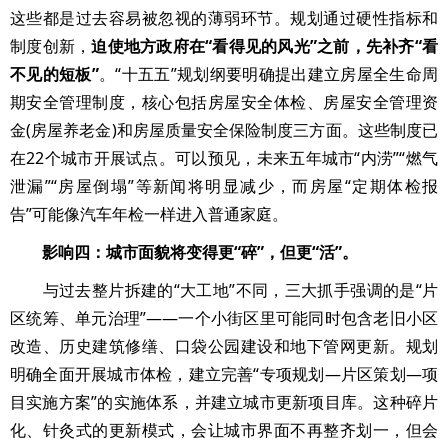
这些都是过去容易被忽视的薄弱环节。规划通过硬性指标和
制度创新，
迫使地方政府在“看得见的风光”之前，先补齐“看
不见的短板”
。“十五五”规划纲要明确提出建立房屋全生命周
期安全管理制度，核心包括房屋安全体检、房屋安全管理资
金(房屋养老金)和房屋质量安全保险制度三方面。这些制度已
在22个城市开展试点。可以预见，未来五年城市“内涝”“燃气
泄漏”“房屋倒塌”等新闻将明显减少，而房屋“定期体检报
告”可能像汽车年检一样进入普通家庭。
影响四：城市面貌将变得更“碎”，但更“活”。
与过去整片拆建的“大工地”不同，三大抓手强调的是“片
区统筹、单元治理”——一个小街区里可能同时包含老旧小区
改造、历史建筑修缮、口袋公园建设和地下管网更新。规划
明确全面开展城市体检，建立完善“专项规划—片区策划—项
目实施方案”的实施体系，并建立城市更新项目库。这种碎片
化、针灸式的更新模式，会让城市界面不再整齐划一，但会