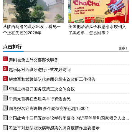
从陕西商洛的洪水出发，看见一
美国把洽洽瓜子和思念水饺列入
个正在失控的2026年
了黑名单，怎么回事？
点击排行
更多》
秦刚被免去外交部部长职务
赵乐际对西班牙进行正式友好访问
解放军和武警部队代表团分组审议政府工作报告
李强主持召开国务院第三次全体会议
中美元首将在巴厘岛举行双边会见
国考报名迎高峰期 多个岗位竞争已超1500:1
全国政协十三届五次会议举行闭幕会 习近平等党和国家领导人出
席
习近平对新型冠状病毒感染的肺炎疫情作重要指示