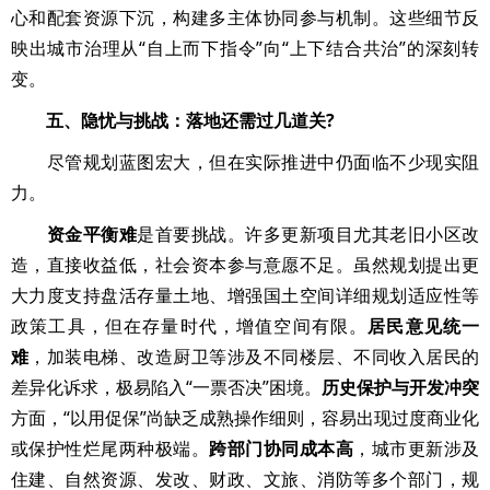
心和配套资源下沉，构建多主体协同参与机制。这些细节反
映出城市治理从“自上而下指令”向“上下结合共治”的深刻转
变。
五、隐忧与挑战：落地还需过几道关?
尽管规划蓝图宏大，但在实际推进中仍面临不少现实阻
力。
资金平衡难
是首要挑战。许多更新项目尤其老旧小区改
造，直接收益低，社会资本参与意愿不足。虽然规划提出更
大力度支持盘活存量土地、增强国土空间详细规划适应性等
政策工具，但在存量时代，增值空间有限。
居民意见统一
难
，加装电梯、改造厨卫等涉及不同楼层、不同收入居民的
差异化诉求，极易陷入“一票否决”困境。
历史保护与开发冲突
方面，“以用促保”尚缺乏成熟操作细则，容易出现过度商业化
或保护性烂尾两种极端。
跨部门协同成本高
，城市更新涉及
住建、自然资源、发改、财政、文旅、消防等多个部门，规