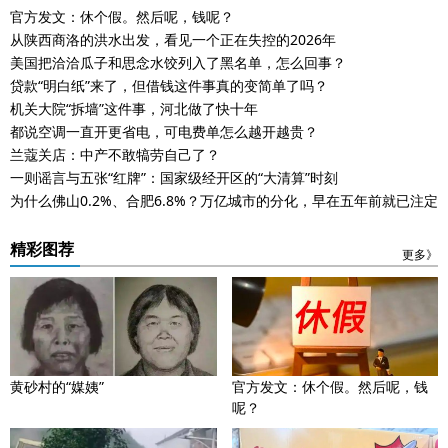
官方发文：休个假。然后呢，钱呢？
从陕西商洛的洪水出发，看见一个正在失控的2026年
美国把洽洽瓜子和思念水饺列入了黑名单，怎么回事？
贷款“明白纸”来了，但借钱这件事真的变简单了吗？
机关大院“拆墙”这件事，河北做了快十年
都说空调一直开更省电，可电费单怎么越开越贵？
兰蔻关店：中产不敢犒劳自己了？
一则谣言与五张“红牌”：国家级经开区的“大清算”时刻
为什么佛山0.2%、合肥6.8%？万亿城市的分化，早在五年前就已注定
精彩图荐
更多》
黄砂村的“媒姨”
官方发文：休个假。然后呢，钱
呢？