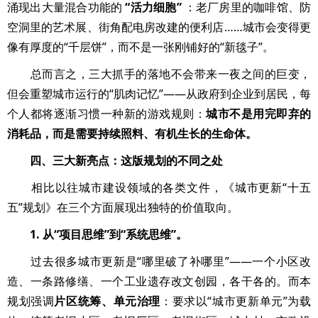
涌现出大量混合功能的
“活力细胞”
：老厂房里的咖啡馆、防
空洞里的艺术展、街角配电房改建的便利店……城市会变得更
像有厚度的“千层饼”，而不是一张刚铺好的“新毯子”。
总而言之，三大抓手的落地不会带来一夜之间的巨变，
但会重塑城市运行的“肌肉记忆”——从政府到企业到居民，每
个人都将逐渐习惯一种新的游戏规则：
城市不是用完即弃的
消耗品，而是需要持续照料、有机生长的生命体。
四、三大新亮点：这版规划的不同之处
相比以往城市建设领域的各类文件，《城市更新“十五
五”规划》在三个方面展现出独特的价值取向。
1. 从“项目思维”到“系统思维”。
过去很多城市更新是“哪里破了补哪里”——一个小区改
造、一条路修缮、一个工业遗存改文创园，各干各的。而本
规划强调
片区统筹、单元治理
：要求以“城市更新单元”为载