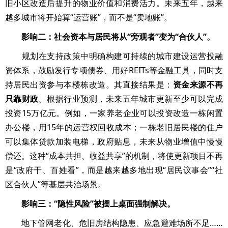
旧小区改造后提升的物业价值和消费活力。未来五年，越来
越多城市将开始算“运营账”，而不是“卖地账”。
影响二：社会资本与居民将从“旁观者”变为“合伙人”。
规划在支持政策中明确构建可持续的城市建设运营投融
资体系，鼓励发行专项债券、用好REITs等金融工具，同时支
持居民出资参与本楼栋改造。其直接结果是：
资金来源不再
只靠财政
。根据行业预测，未来五年城市更新至少可以完成
投资15万亿元。例如，一家养老企业可以投资改造一栋闲置
办公楼，用15年的运营权回收成本；一栋老旧居民楼的住户
可以集体贷款加装电梯，政府贴息，未来从物业增值中慢慢
偿还。这种“成本共担、收益共享”的机制，将使更新项目不再
是“政府干、百姓看”，而是越来越多地出现“居民议事会”“社
区合伙人”等基层共治场景。
影响三：“隐性风险”被摆上桌面强制解决。
地下管网老化、危旧房结构隐患、应急避难场所不足……