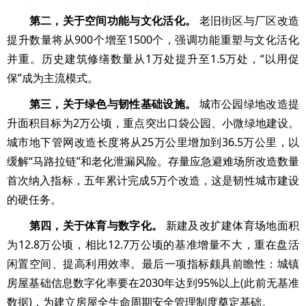
第二，关于空间功能与文化活化。
老旧街区与厂区改造
提升数量将从900个增至1500个，强调功能重塑与文化活化
并重。历史建筑修缮数量从1万处提升至1.5万处，“以用促
保”成为主流模式。
第三，关于绿色与韧性基础设施。
城市公园绿地改造提
升面积目标为2万公顷，重点突出口袋公园、小微绿地建设。
城市地下管网改造长度将从25万公里增加到36.5万公里，以
缓解“马路拉链”和老化泄漏风险。存量应急避难场所改造数量
首次纳入指标，五年累计完成5万个改造，这是韧性城市建设
的硬任务。
第四，关于体育与数字化。
新建及改扩建体育场地面积
为12.8万公顷，相比12.7万公顷的基准增量不大，重在盘活
闲置空间、提高利用效率。最后一项指标颇具前瞻性：城镇
房屋基础信息数字化率要在2030年达到95%以上(此前无基准
数据)，为建立房屋全生命周期安全管理制度奠定基础。