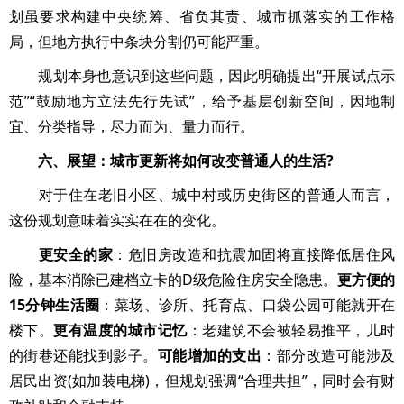
划虽要求构建中央统筹、省负其责、城市抓落实的工作格
局，但地方执行中条块分割仍可能严重。
规划本身也意识到这些问题，因此明确提出“开展试点示
范”“鼓励地方立法先行先试”，给予基层创新空间，因地制
宜、分类指导，尽力而为、量力而行。
六、展望：城市更新将如何改变普通人的生活?
对于住在老旧小区、城中村或历史街区的普通人而言，
这份规划意味着实实在在的变化。
更安全的家
：危旧房改造和抗震加固将直接降低居住风
险，基本消除已建档立卡的D级危险住房安全隐患。
更方便的
15分钟生活圈
：菜场、诊所、托育点、口袋公园可能就开在
楼下。
更有温度的城市记忆
：老建筑不会被轻易推平，儿时
的街巷还能找到影子。
可能增加的支出
：部分改造可能涉及
居民出资(如加装电梯)，但规划强调“合理共担”，同时会有财