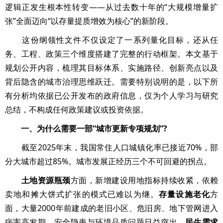
逻辑正发生根本性转变——从过去数十年的“大规模增量扩
张”全面迈向“以存量提质增效为核心”的新阶段。
这份纲领性文件不仅设定了一系列量化目标，还从任
务、工程、政策三个维度搭建了完整的行动框架。本文基于
规划公开内容，梳理其目标体系、实施路径、创新亮点以及
背后隐含的城市治理思维跃迁。需要特别说明的是，以下所
有分析均依据已公开发布的政府信息，仅为个人学习与研究
总结，不构成任何政策建议或投资依据。
一、为什么需要一部“城市更新专项规划”?
截至2025年末，我国常住人口城镇化率已接近70%，部
分大城市超过85%。城市发展正经历三个不可回避的拐点。
土地资源瓶颈
方面，新增建设用地指标持续收紧，依赖
卖地和摊大饼式扩张的模式已难以为继。
存量设施老化
方
面，大量2000年前建成的老旧小区、危旧房、地下管网进入
病害高发期，安全隐患与环境品质问题日益突出。
民生需求