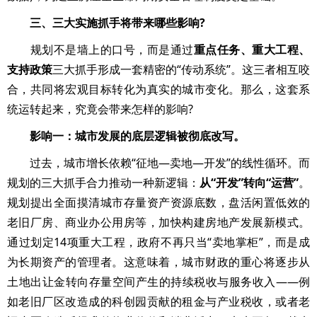
三、三大实施抓手将带来哪些影响?
规划不是墙上的口号，而是通过
重点任务、重大工程、
支持政策
三大抓手形成一套精密的“传动系统”。这三者相互咬
合，共同将宏观目标转化为真实的城市变化。那么，这套系
统运转起来，究竟会带来怎样的影响?
影响一：城市发展的底层逻辑被彻底改写。
过去，城市增长依赖“征地—卖地—开发”的线性循环。而
规划的三大抓手合力推动一种新逻辑：
从“开发”转向“运营”
。
规划提出全面摸清城市存量资产资源底数，盘活闲置低效的
老旧厂房、商业办公用房等，加快构建房地产发展新模式。
通过划定14项重大工程，政府不再只当“卖地掌柜”，而是成
为长期资产的管理者。这意味着，城市财政的重心将逐步从
土地出让金转向存量空间产生的持续税收与服务收入——例
如老旧厂区改造成的科创园贡献的租金与产业税收，或者老