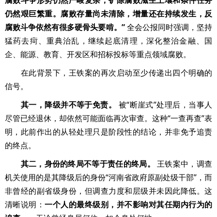
腐败斗争形势仍然严峻复杂，铲除腐败滋生土壤和条件任务
仍然艰巨繁重。腐败存量尚未清除，增量还在持续发生，反
腐败斗争依然有很多硬骨头要啃。”
全会公报同时强调，坚持
猛药去疴、重典治乱，继续起底清理，深化整治金融、国
企、能源、教育、开发区和招标投标等重点领域腐败。
在此背景下，王铁案的再次启动至少传递出四个明确的
信号。
其一，降级并不等于免责。
被“断崖式”处理后，当事人
尽管已经退休，却依然可能面临再次审查。这种“一查再查”表
明，此前作出的从轻处理只是阶段性的结论，并非免予追责
的终点。
其二，身份的终局不等于责任的终局。
王铁案中，调查
机关使用的是其降级后的身份“河南省政府原副处级干部”，而
非曾经的副省级身份，但调查力度和层级并未因此降低。这
清晰说明：
一个人的最终级别，并不影响对其任期内行为的