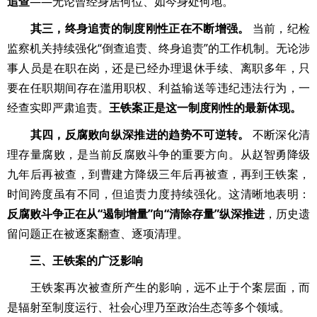
追查
——无论曾经身居何位、如今身处何地。
其三，终身追责的制度刚性正在不断增强。
当前，纪检
监察机关持续强化“倒查追责、终身追责”的工作机制。无论涉
事人员是在职在岗，还是已经办理退休手续、离职多年，只
要在任职期间存在滥用职权、利益输送等违纪违法行为，一
经查实即严肃追责。
王铁案正是这一制度刚性的最新体现。
其四，反腐败向纵深推进的趋势不可逆转。
不断深化清
理存量腐败，是当前反腐败斗争的重要方向。从赵智勇降级
九年后再被查，到曹建方降级三年后再被查，再到王铁案，
时间跨度虽有不同，但追责力度持续强化。这清晰地表明：
反腐败斗争正在从“遏制增量”向“清除存量”纵深推进
，历史遗
留问题正在被逐案翻查、逐项清理。
三、王铁案的广泛影响
王铁案再次被查所产生的影响，远不止于个案层面，而
是辐射至制度运行、社会心理乃至政治生态等多个领域。