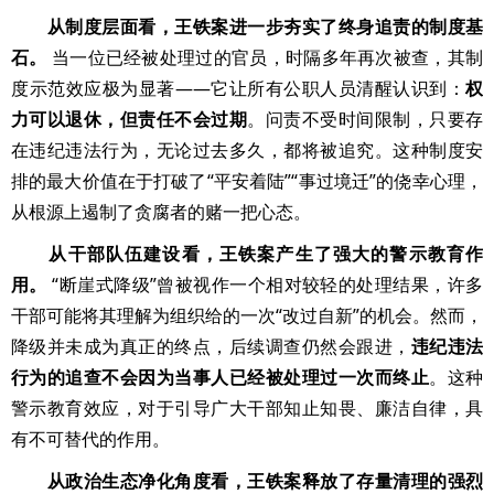
从制度层面看，王铁案进一步夯实了终身追责的制度基
石。
当一位已经被处理过的官员，时隔多年再次被查，其制
度示范效应极为显著——它让所有公职人员清醒认识到：
权
力可以退休，但责任不会过期
。问责不受时间限制，只要存
在违纪违法行为，无论过去多久，都将被追究。这种制度安
排的最大价值在于打破了“平安着陆”“事过境迁”的侥幸心理，
从根源上遏制了贪腐者的赌一把心态。
从干部队伍建设看，王铁案产生了强大的警示教育作
用。
“断崖式降级”曾被视作一个相对较轻的处理结果，许多
干部可能将其理解为组织给的一次“改过自新”的机会。然而，
降级并未成为真正的终点，后续调查仍然会跟进，
违纪违法
行为的追查不会因为当事人已经被处理过一次而终止
。这种
警示教育效应，对于引导广大干部知止知畏、廉洁自律，具
有不可替代的作用。
从政治生态净化角度看，王铁案释放了存量清理的强烈