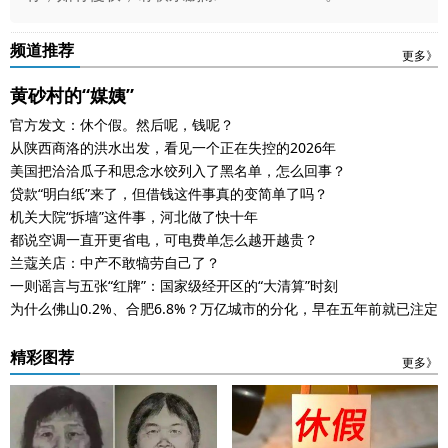
频道推荐
更多》
黄砂村的“媒姨”
官方发文：休个假。然后呢，钱呢？
从陕西商洛的洪水出发，看见一个正在失控的2026年
美国把洽洽瓜子和思念水饺列入了黑名单，怎么回事？
贷款“明白纸”来了，但借钱这件事真的变简单了吗？
机关大院“拆墙”这件事，河北做了快十年
都说空调一直开更省电，可电费单怎么越开越贵？
兰蔻关店：中产不敢犒劳自己了？
一则谣言与五张“红牌”：国家级经开区的“大清算”时刻
为什么佛山0.2%、合肥6.8%？万亿城市的分化，早在五年前就已注定
精彩图荐
更多》