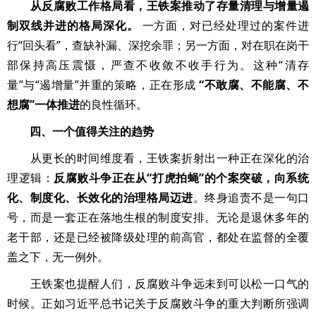
从反腐败工作格局看，王铁案推动了存量清理与增量遏
制双线并进的格局深化。
一方面，对已经处理过的案件进
行“回头看”，查缺补漏、深挖余罪；另一方面，对在职在岗干
部保持高压震慑，严查不收敛不收手行为。这种“清存
量”与“遏增量”并重的策略，正在形成
“不敢腐、不能腐、不
想腐”一体推进
的良性循环。
四、一个值得关注的趋势
从更长的时间维度看，王铁案折射出一种正在深化的治
理逻辑：
反腐败斗争正在从“打虎拍蝇”的个案突破，向系统
化、制度化、长效化的治理格局迈进
。终身追责不是一句口
号，而是一套正在落地生根的制度安排。无论是退休多年的
老干部，还是已经被降级处理的前高官，都处在监督的全覆
盖之下，无一例外。
王铁案也提醒人们，反腐败斗争远未到可以松一口气的
时候。正如习近平总书记关于反腐败斗争的重大判断所强调