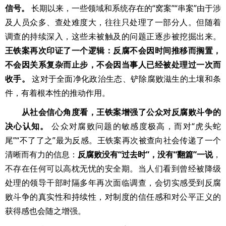
信号。
长期以来，一些领域和系统存在的“窝案”“串案”由于涉
及人员众多、查处难度大，往往只处理了一部分人。但随着
调查的持续深入，这些未被触及的问题正逐步被挖掘出来。
王铁案再次印证了一个逻辑：反腐不会因时间推移而搁置，
不会因关系复杂而止步，不会因当事人已经被处理过一次而
收手。
这对于全面净化政治生态、铲除腐败滋生的土壤和条
件，有着根本性的推动作用。
从社会信心角度看，王铁案增强了公众对反腐败斗争的
决心认知。
公众对腐败问题的敏感度极高，而对“虎头蛇
尾”“不了了之”最为反感。王铁案再次被查向社会传递了一个
清晰而有力的信息：
反腐败没有“过去时”，没有“翻篇”一说
，
不存在任何可以高枕无忧的安全期。当人们看到曾经被降级
处理的领导干部时隔多年再次面临调查，会切实感受到反腐
败斗争的真实性和持续性，对制度的信任感和对公平正义的
获得感也会随之增强。