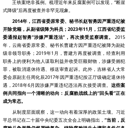
王铁案绝非孤例。梳理近年来反腐案例可以发现，“断崖
式降级”后再度被查并非罕见现象。
2014年，江西省委原常委、秘书长赵智勇因严重违纪被
开除党籍，从副省级降为科员；2023年11月，江西省纪委监
委通报赵智勇“涉嫌严重违法”，再次接受监察调查。
2015
年，云南省委原常委、秘书长曹建方因严重违纪被降为副处
级非领导职务；2019年1月，曹建方再度被调查，经查利用
职务上的便利为他人谋取利益并收受巨额财物，涉嫌受贿犯
罪，被取消退休待遇、移送审查起诉。此外，吉林省人大常
委会原副主任周化辰2017年因严重违纪按正厅级确定退休待
遇，2018年6月因涉嫌严重违纪违法再次接受调查。
这些案
例共同指向一个清晰的动向：反腐败战线上的“回头看”正在
成为常态。
从制度层面观察，这一动向有着深厚的政策土壤。习近
平总书记在二十届中央纪委五次全会上明确指出，
“当前，反