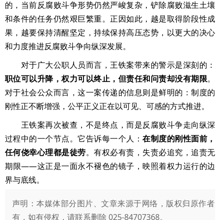
的，当前反腐败斗争形势仍然严峻复杂，铲除腐败滋生土壤
和条件的任务仍然艰巨繁重。正因如此，越是取得阶段性成
果，越要保持清醒坚定，持续保持高压态势，以更大的决心
和力度推进反腐败斗争向纵深发展。
对于广大公职人员而言，王铁案带来的警示是深刻的：
职位可以升降，权力可以终止，但责任和问责却没有期限
。
对于社会公众而言，这一案传递的信息则是鲜明的：制度的
刚性正不断增强，公平正义正在以可见、可感的方式推进。
王铁案再次被查，不是终点，而是反腐败斗争走向纵深
过程中的一个节点。它告诉每一个人：
在制度的刚性面前，
任何侥幸心理都是徒劳
。有权必有责，失责必追究，追责无
期限——这正是一面永不褪色的镜子，映照着权力运行的边
界与底线。
声明：本媒体部分图片、文章来源于网络，版权归原作者
有，如有侵权，请联系删除 025-84707368。