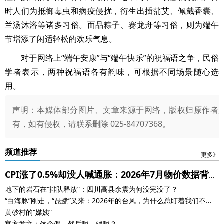
时人们为抵御毒虫和病疫侵扰，衍生出插蒲艾、佩戴香囊、
兰汤沐浴等诸多习俗。而品粽子、赛龙舟等习俗，则为端午
节增添了闲适轻松的欢乐气息。
对于网络上“端午安康”与“端午快乐”的祝福语之争，民俗
学者表示，两种祝福语各有韵味，可根据不同场景随心选
用。
声明：本媒体部分图片、文章来源于网络，版权归原作者
有，如有侵权，请联系删除 025-84707368。
频道推荐
更多》
CPI涨了0.5%却没人喊通胀：2026年7月物价数据背
地下的岩石在“排队释放”：四川高县余震为何没完没了？
后，藏着什么信号？
“白海豚”刚走，“琵鹭”又来：2026年的台风，为什么总盯着我们不
放？
黄砂村的“媒姨”
官方发文：休个假。然后呢，钱呢？