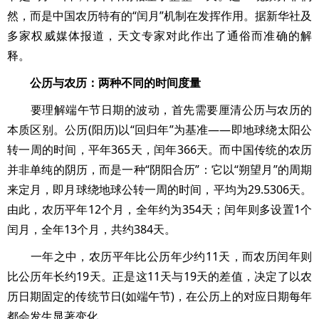
然，而是中国农历特有的“闰月”机制在发挥作用。据新华社及
多家权威媒体报道，天文专家对此作出了通俗而准确的解
释。
公历与农历：两种不同的时间度量
要理解端午节日期的波动，首先需要厘清公历与农历的
本质区别。公历(阳历)以“回归年”为基准——即地球绕太阳公
转一周的时间，平年365天，闰年366天。而中国传统的农历
并非单纯的阴历，而是一种“阴阳合历”：它以“朔望月”的周期
来定月，即月球绕地球公转一周的时间，平均为29.5306天。
由此，农历平年12个月，全年约为354天；闰年则多设置1个
闰月，全年13个月，共约384天。
一年之中，农历平年比公历年少约11天，而农历闰年则
比公历年长约19天。正是这11天与19天的差值，决定了以农
历日期固定的传统节日(如端午节)，在公历上的对应日期每年
都会发生显著变化。