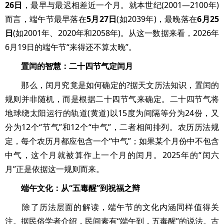
26日
，最早与最迟相差近一个月。就本世纪(2001—2100年)
而言，端午节最早落在
5月27日
(如2039年)，最晚落在
6月25
日
(如2001年、2020年和2058年)。从这一数据来看，2026年
6月19日的端午节“来得还不算太晚”。
置闰的智慧：二十四节气定闰月
那么，闰月究竟是如何确定的?据天文历法知识，置闰的
规则并非随机，而是根据二十四节气来确定。二十四节气将
地球绕太阳运行的轨道(黄道)以15度为间隔等分为24份，又
分为12个“节气”和12个“中气”，二者相间排列。农历历法规
定，每个农历月都应包含一个“中气”；如果某个月份中不包含
中气，这个月就被算作上一个月的闰月。2025年的“闰六
月”正是依据这一规则而来。
端午文化：从“五毒醒”到祝福之辩
除了历法层面的解读，端午节的文化内涵同样值得关
注。据民俗学者介绍，民间素有“端午到，五毒醒”的说法。古