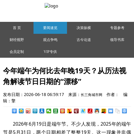
首 页
要闻速览
决策纵横
专题参考
财经视野
观点争鸣
古今论道
领导书库
会员定制
VIP专供
今年端午为何比去年晚19天？从历法视
角解读节日日期的“漂移”
发布日期：2026-06-18 06:59:17
来源：
作者：
编
长三角城市网
辑：擎
2026年6月19日是端午节。不少人发现，2025年的端午
节是5月31日，两个日期相差了整整19天。这一现象并非偶