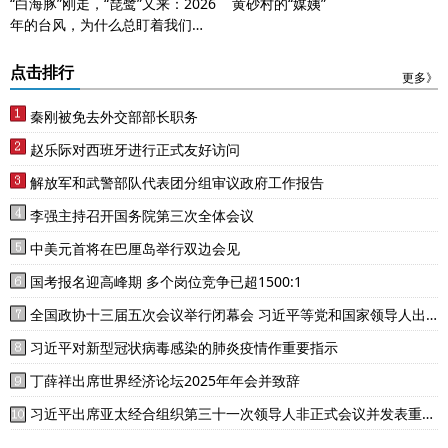
“白海豚”刚走，“琵鹭”又来：2026
黄砂村的“媒姨”
年的台风，为什么总盯着我们不
放？
点击排行
更多》
秦刚被免去外交部部长职务
赵乐际对西班牙进行正式友好访问
解放军和武警部队代表团分组审议政府工作报告
李强主持召开国务院第三次全体会议
中美元首将在巴厘岛举行双边会见
国考报名迎高峰期 多个岗位竞争已超1500:1
全国政协十三届五次会议举行闭幕会 习近平等党和国家领导人出
席
习近平对新型冠状病毒感染的肺炎疫情作重要指示
丁薛祥出席世界经济论坛2025年年会并致辞
习近平出席亚太经合组织第三十一次领导人非正式会议并发表重要
讲话