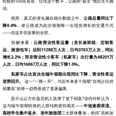
民航的100倍有余。仅凭这个数字，公路的"霸主"地位无可撼
动。
然而，真正的变化藏在细分数据之中。
公路总量同比下
降0.4%
，使公路成为此次假期唯一出现负增长的交通方式
——但这并非故事的全部。
拆解来看：
公路营业性客运量（含长途班线、定制客
运、旅游包车）达到11288万人次，日均3763万人次，同比
增长2.2%；而非营业性小客车（私家车）出行量为48201万
人次，日均16067万人次，同比下降1.0%。
私家车占比首次在端午假期出现同比下降，营业性客运
逆势回升。
这一"一降一升"，与近年来多个假期"自驾占比持
续攀高"的单一趋势形成了显著偏离。
是什么让方向盘后的人选择了放下钥匙?业内分析认为，
这与端午假期特殊的人群结构密切相关——
中短途探亲流、
高校学生集中返乡、老年旅游团
三大群体叠加，使得"高铁加