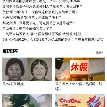
从陕西商洛的洪水出发，看见一个正在失控的2026年
美国把洽洽瓜子和思念水饺列入了黑名单，怎么回事？
贷款“明白纸”来了，但借钱这件事真的变简单了吗？
机关大院“拆墙”这件事，河北做了快十年
都说空调一直开更省电，可电费单怎么越开越贵？
兰蔻关店：中产不敢犒劳自己了？
一则谣言与五张“红牌”：国家级经开区的“大清算”时刻
为什么佛山0.2%、合肥6.8%？万亿城市的分化，早在五年前就已注定
精彩图荐
更多》
黄砂村的“媒姨”
官方发文：休个假。然后呢，钱
呢？