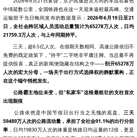
2026年6月21日黄昏，京沪高速进京方向的车流在暮色
中绵延数公里，全国铁路也在这一天迎来返程最高峰。交通
运输部于当日晚间发布的数据显示：
2026年6月19日至21
日，全社会跨区域人员流动总量预计为65278万人次，日均
21759.3万人次，与上年同期持平。
三天，超6.5亿人次。在假期天数相同、高速公路依旧不
免费的既定政策下，"持平"二字绝非平庸注脚。当总量不再
提供惊喜，真正的新闻便隐藏在结构之中——
剖开65278万
人次的宏大分母，一场关于出行方式选择权的静默重构，正
在这个端午悄然发生。
公路霸主地位未变，但"私家车"这根最粗壮的支柱首次
出现裂痕
公路依然是中国节假日出行当之无愧的底盘。
三天
59489万人次的公路流动量，承担了全社会91.1%的出行分担
率
，日均19830万人次的体量是铁路日均运量的12倍，更是