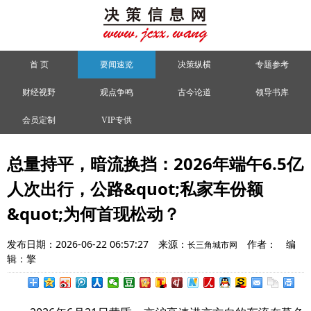
首 页
要闻速览
决策纵横
专题参考
财经视野
观点争鸣
古今论道
领导书库
会员定制
VIP专供
总量持平，暗流换挡：2026年端午6.5亿
人次出行，公路&quot;私家车份额
&quot;为何首现松动？
发布日期：2026-06-22 06:57:27
来源：
作者：
编
长三角城市网
辑：擎