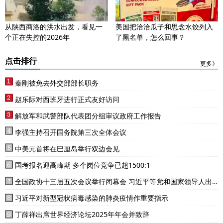
从陕西商洛的洪水出发，看见一
美国把洽洽瓜子和思念水饺列入
个正在失控的2026年
了黑名单，怎么回事？
点击排行
更多》
秦刚被免去外交部部长职务
赵乐际对西班牙进行正式友好访问
解放军和武警部队代表团分组审议政府工作报告
李强主持召开国务院第三次全体会议
中美元首将在巴厘岛举行双边会见
国考报名迎高峰期 多个岗位竞争已超1500:1
全国政协十三届五次会议举行闭幕会 习近平等党和国家领导人出
席
习近平对新型冠状病毒感染的肺炎疫情作重要指示
丁薛祥出席世界经济论坛2025年年会并致辞