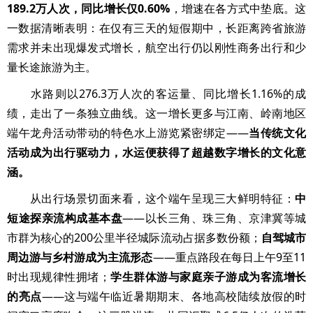
189.2万人次，同比增长仅0.60%
，增速在各方式中垫底。这
一数据清晰表明：在仅有三天的短假期中，长距离跨省旅游
需求并未出现爆发式增长，航空出行仍以刚性商务出行和少
量长途旅游为主。
水路则以276.3万人次的客运量、同比增长1.16%的成
绩，走出了一条独立曲线。这一增长更多与江南、岭南地区
端午龙舟活动带动的特色水上游览紧密绑定——
当传统文化
活动成为出行驱动力，水运便获得了超越数字增长的文化意
涵。
从出行场景切面来看，这个端午呈现三大鲜明特征：
中
短途探亲流构成基本盘
——以长三角、珠三角、京津冀等城
市群为核心的200公里半径城际流动占据多数份额；
自驾城市
周边游与乡村游成为主流形态
——重点路段在每日上午9至11
时出现规律性拥堵；
学生群体游与家庭亲子游成为客流增长
的亮点
——这与端午临近暑期期末、各地高校陆续放假的时