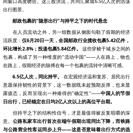
间窗口高度吻合。这三股洪流，共同汇聚成6.5亿人次的浩荡
出行图景。
邮政包裹的"隐形出行"与持平之下的时代悬念
在人员流动之外，另一组数据从侧面勾勒了假期的经济
活跃度：
仅6月20日一天，全国邮政行业揽收包裹5.42亿件，
环比增长2.8%；投递包裹5.84亿件。
这些穿梭于城乡之间的
包裹，构成了另一种维度的"流动中国"——人在路上，物也
在路上，假期经济的脉搏在每一个包裹的流转中清晰可感。
6.5亿人次，同比持平。
在宏观经济温和复苏、居民出行
意愿保持韧性的背景下，这一数据既未超预期反弹，也未显
露疲态，反而呈现出一种难得的"确定性"——
中国人的节假
日出行，已经稳定在日均2亿人次以上的高位平台期。
但持平之下的结构性信号，才是最值得被反复咀嚼的深
意。
公路私家车出行首次在端午假期出现同比下降，而铁路
与公路营业性客运同步上升——这是否意味着出行方式的选