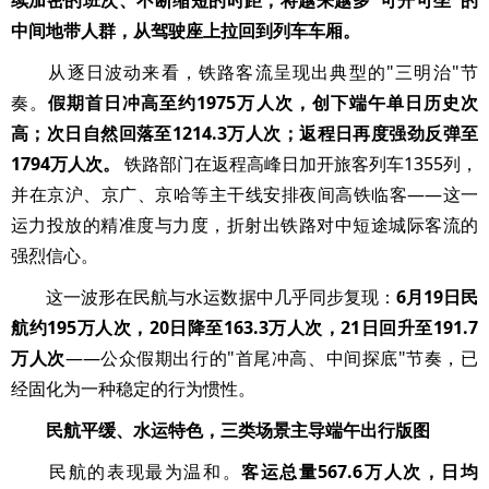
续加密的班次、不断缩短的时距，将越来越多"可开可坐"的
中间地带人群，从驾驶座上拉回到列车车厢。
从逐日波动来看，铁路客流呈现出典型的"三明治"节
奏。
假期首日冲高至约1975万人次，创下端午单日历史次
高；次日自然回落至1214.3万人次；返程日再度强劲反弹至
1794万人次。
铁路部门在返程高峰日加开旅客列车1355列，
并在京沪、京广、京哈等主干线安排夜间高铁临客——这一
运力投放的精准度与力度，折射出铁路对中短途城际客流的
强烈信心。
这一波形在民航与水运数据中几乎同步复现：
6月19日民
航约195万人次，20日降至163.3万人次，21日回升至191.7
万人次
——公众假期出行的"首尾冲高、中间探底"节奏，已
经固化为一种稳定的行为惯性。
民航平缓、水运特色，三类场景主导端午出行版图
民航的表现最为温和。
客运总量567.6万人次，日均