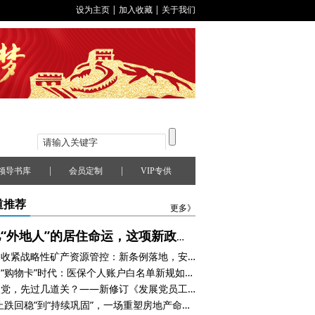
设为主页
|
加入收藏
|
关于我们
|
|
领导书库
会员定制
VIP专供
道推荐
更多》
3亿“外地人”的居住命运，这项新政真的能改变吗？
中国收紧战略性矿产资源管控：新条例落地，安全与发展并重
告别“购物卡”时代：医保个人账户白名单新规如何守住制度底线
想入党，先过几道关？——新修订《发展党员工作细则》如何影响公职人员
从“止跌回稳”到“持续巩固”，一场重塑房地产命运的结构性变局正在展开