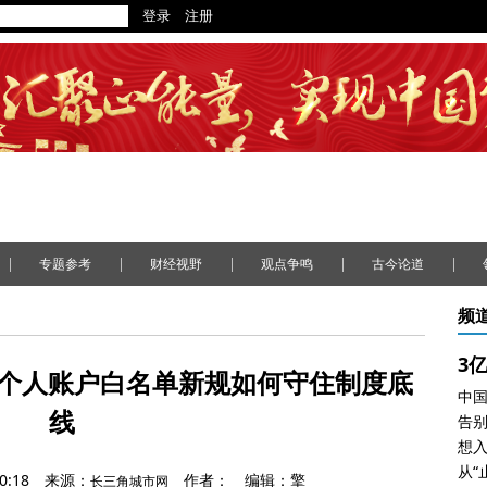
|
|
|
|
|
专题参考
财经视野
观点争鸣
古今论道
频
保个人账户白名单新规如何守住制度底
线
0:18
来源：
作者：
编辑：擎
长三角城市网