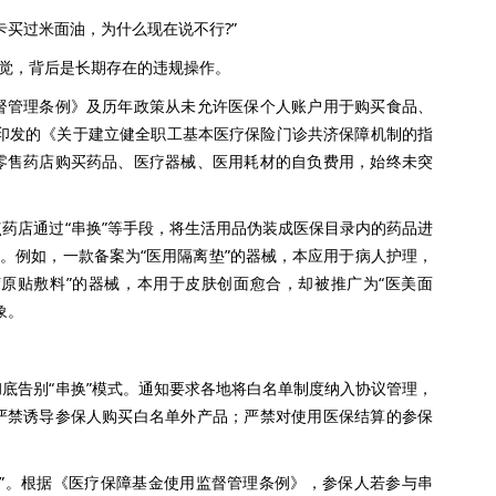
买过米面油，为什么现在说不行?”
觉，背后是长期存在的违规操作。
管理条例》及历年政策从未允许医保个人账户用于购买食品、
厅印发的《关于建立健全职工基本医疗保险门诊共济保障机制的指
零售药店购买药品、医疗器械、医用耗材的自负费用，始终未突
店通过“串换”等手段，将生活用品伪装成医保目录内的药品进
觉。例如，一款备案为“医用隔离垫”的器械，本应用于病人护理，
胶原贴敷料”的器械，本用于皮肤创面愈合，却被推广为“医美面
象。
告别“串换”模式。通知要求各地将白名单制度纳入协议管理，
严禁诱导参保人购买白名单外产品；严禁对使用医保结算的参保
。根据《医疗保障基金使用监督管理条例》，参保人若参与串