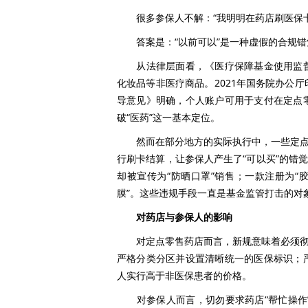
很多参保人不解：“我明明在药店刷医保卡
答案是：“以前可以”是一种虚假的合规错
从法律层面看，《医疗保障基金使用监督
化妆品等非医疗商品。2021年国务院办公
导意见》明确，个人账户可用于支付在定点
破“医药”这一基本定位。
然而在部分地方的实际执行中，一些定点药
行刷卡结算，让参保人产生了“可以买”的错
却被宣传为“防晒口罩”销售；一款注册为“
膜”。这些违规手段一直是基金监管打击的对
对药店与参保人的影响
对定点零售药店而言，新规意味着必须彻底
严格分类分区并设置清晰统一的医保标识；
人实行高于非医保患者的价格。
对参保人而言，切勿要求药店“帮忙操作”