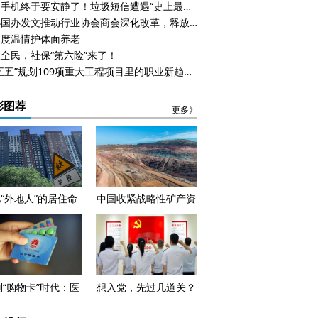
你的手机终于要安静了！垃圾短信遭遇“史上最严”绞杀
中办国办发文推动行业协会商会深化改革，释放了什么信号？
制度温情护体面养老
全民，社保“第六险”来了！
“十五五”规划109项重大工程项目里的职业新趋势新空间
彩图荐
更多》
亿“外地人”的居住命
中国收紧战略性矿产资
，这项新政真的能改
源管控：新条例落地，
变吗？
安全与发展并重
别“购物卡”时代：医
想入党，先过几道关？
个人账户白名单新规
——新修订《发展党员