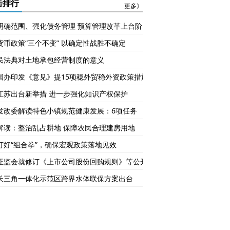
如何守住制度底线
工作细则》如何影响公
击排行
更多》
职人员
明确范围、强化债务管理 预算管理改革上台阶
货币政策“三个不变” 以确定性战胜不确定
民法典对土地承包经营制度的意义
国办印发《意见》提15项稳外贸稳外资政策措施
江苏出台新举措 进一步强化知识产权保护
发改委解读特色小镇规范健康发展：6项任务
解读：整治乱占耕地 保障农民合理建房用地
打好“组合拳”，确保宏观政策落地见效
证监会就修订《上市公司股份回购规则》等公开征求意见
长三角一体化示范区跨界水体联保方案出台