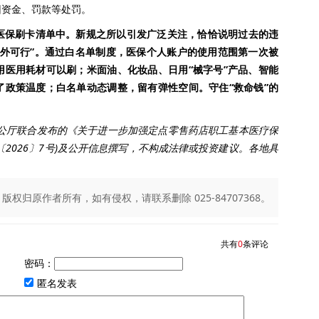
回资金、罚款等处罚。
医保刷卡清单中。新规之所以引发广泛关注，恰恰说明过去的违
法外可行”。通过白名单制度，医保个人账户的使用范围第一次被
用医用耗材可以刷；米面油、化妆品、日用“械字号”产品、智能
了政策温度；白名单动态调整，留有弹性空间。守住“救命钱”的
。
办公厅联合发布的《关于进一步加强定点零售药店职工基本医疗保
2026〕7号)及公开信息撰写，不构成法律或投资建议。各地具
归原作者所有，如有侵权，请联系删除 025-84707368。
共有
0
条评论
密码：
匿名发表