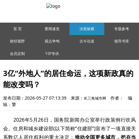
首 页
要闻速览
决策纵横
专题参考
财经视野
观点争鸣
古今论道
领导书库
会员定制
VIP专供
3亿“外地人”的居住命运，这项新政真的
能改变吗？
发布日期：2026-05-27 07:13:39
来源：
作者：
编
长三角城市网
辑：擎
2026年5月26日，国务院新闻办公室举行政策例行吹风
会。住房和城乡建设部(以下简称“住建部”)宣布了一项直接关
系数亿人居住权利的重大决定：
推动全国更多城市，把在当