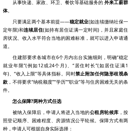
从事快递、家政、环卫、餐饮等基础服务的
外来工薪群
体
。
只要满足两个基本前提——
稳定就业
(如连续缴纳社保一
定年限)和
连续居住
(如持有居住证满一定时间)，并且家庭住
房状况、收入水平符合当地的困难标准，就可以进入申请通
道。
住建部要求各城市在6个月内出台实施细则，明确“稳定
就业年限”(例如12或24个月)、“居住时长”(如居住证满1
年)、“收入上限”等具体指标。同时
禁止附加任何隐形歧视条
款
，不得要求“纳税额度”“学历”“职业”等与住房困难无关的条
件。
怎么保障?两种方式任选
被纳入保障后，申请人将进入当地的
公租房轮候库
，按
照登记顺序、困难程度、房源情况公平轮候。保障方式有两
种，申请人可根据自身实际选择：