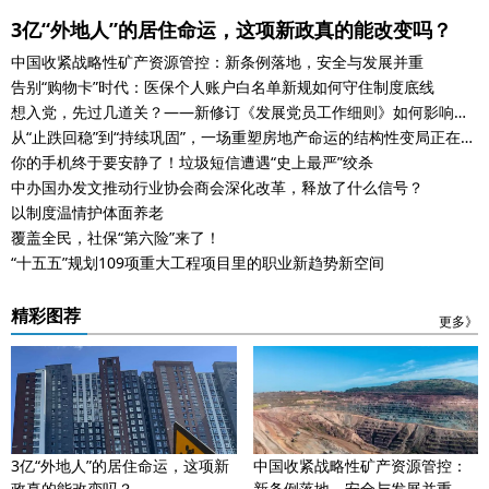
3亿“外地人”的居住命运，这项新政真的能改变吗？
中国收紧战略性矿产资源管控：新条例落地，安全与发展并重
告别“购物卡”时代：医保个人账户白名单新规如何守住制度底线
想入党，先过几道关？——新修订《发展党员工作细则》如何影响公
职人员
从“止跌回稳”到“持续巩固”，一场重塑房地产命运的结构性变局正在展
开
你的手机终于要安静了！垃圾短信遭遇“史上最严”绞杀
中办国办发文推动行业协会商会深化改革，释放了什么信号？
以制度温情护体面养老
覆盖全民，社保“第六险”来了！
“十五五”规划109项重大工程项目里的职业新趋势新空间
精彩图荐
更多》
3亿“外地人”的居住命运，这项新
中国收紧战略性矿产资源管控：
政真的能改变吗？
新条例落地，安全与发展并重