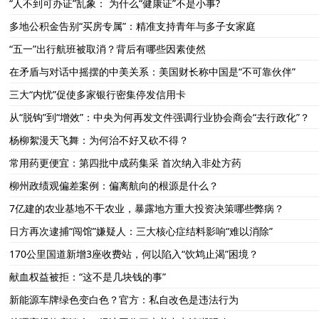
“人不到可办证”乱象： 为什么“健康证”不是小事?
多地公积金告别“买房专属”：精准支持青年与多子女家庭
“五一”出行航班被取消？背后有哪些因素使然
在矛盾与对话中摇摆的中美关系：美国财长称中国是“不可靠伙伴”
三大“内忧”促使多家银行密集停发信用卡
从“脱钩”到“增效”：中央为何再发文件强调行业协会商会“去行政化”？
杨柳絮漫天飞舞：为何治不好又砍不得？
常用药更便宜：第四批中成药集采 首次纳入非处方药
柳州政绩观偏差案例：偏离航向的根源是什么？
7亿建的农业基地不干农业，暴露地方重大投资决策哪些弊病？
日方再次逮捕“闯馆”嫌疑人：三大核心症结料影响“难以消除”
170公里国道新增3座收费站，何以陷入“饮鸩止渴”困境？
献血权益被拒：“这不是几块钱的事”
新能源车牌绿色变白色？官方：私自改色是违法行为