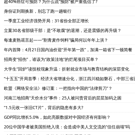
超40%癌症可预防？为什么说“预防”被严重低估了?
身份证到期换新，别忘了跑一趟银行
一季度工业经济强势开局：31省份全部正增长
立案30名省部级干部：是“不敢腐”的退潮，还是震慑的再升级？
每逢麦熟谣言起——“割青麦作饲料”骗局何以年年上演？
年内首降：4月21日国内油价迎“开年第一跌”，加满一箱省下一顿简餐
招商变“招伤”，谁该为“政策洼地”的烂尾项目买单？
大学生“回炉”读技校现象升温：折射就业市场与教育结构的深层变化
“十五五”开局首季：经济大省增速分化，浙江四川稳如磐石，中部三省
欧盟《网络安全法》修订案：一把指向中国的“法律剪刀”？
河南三地招商“天价水分”事件：25人被问责背后的层层加码之困
“1.5元收一张旧CT片”，背后的隐患有多大?
GDP同比增长5.0%，如此亮眼数据对中国经济有何影响？
20位中国学者被美国拒绝入境：会造成中美人文交流的“信任崩塌”吗