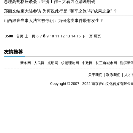
总理高规格座谈会：经济工作三大着力点清晰明确
郑丽文结束大陆参访 为何说此行是 “和平之旅”与“成果之旅” ？
山西猥亵当事人法官被停职：为何这类事件屡有发生？
8
3500
首页
上一页
6
7
9
10
11
12
13
14
15
下一页
尾页
友情推荐
新华网
-
人民网
-
光明网
-
求是理论网
-
中政网
-
长三角城市网
-
澎湃新
关于我们
|
联系我们
|
人才
Copyright © 2007 - 2022 南京睿山文化传媒有限公司 Al