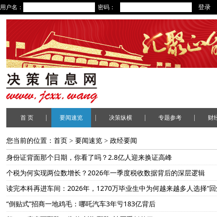
用户名：
密码：
|
|
|
|
首 页
要闻速览
决策纵横
专题参考
财
您当前的位置：
首页
>
要闻速览
>
政经要闻
身份证背面那个日期，你看了吗？2.8亿人迎来换证高峰
个税为何实现两位数增长？2026年一季度税收数据背后的深层逻辑
读完本科再进车间：2026年，1270万毕业生中为何越来越多人选择“回
“倒贴式”招商一地鸡毛：哪吒汽车3年亏183亿背后